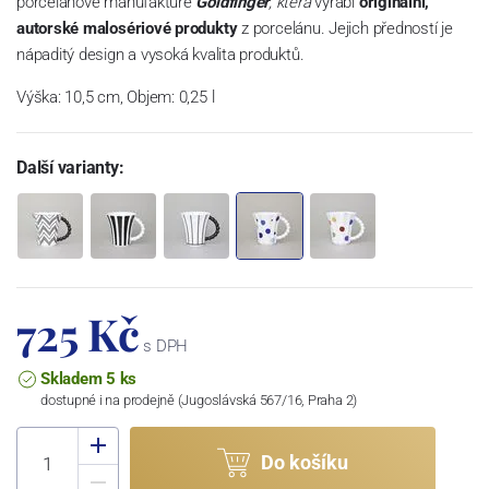
porcelánové manufaktuře
Goldfinger
, která
vyrábí
originální,
autorské malosériové produkty
z porcelánu. Jejich předností je
nápaditý design a vysoká kvalita produktů.
Výška: 10,5 cm, Objem: 0,25 l
Další varianty:
725 Kč
s DPH
Skladem 5 ks
dostupné i na prodejně (Jugoslávská 567/16, Praha 2)
Do košíku