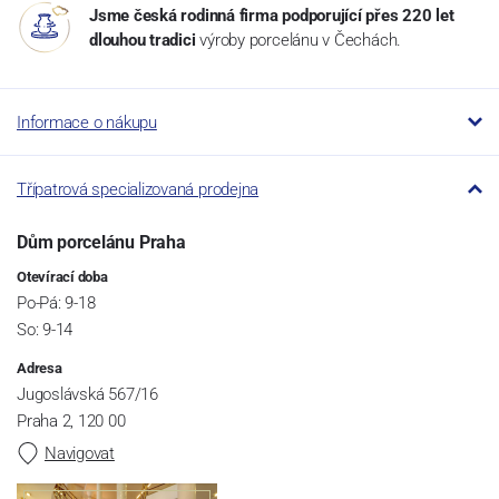
Jsme česká rodinná firma podporující přes 220 let
dlouhou tradici
výroby porcelánu v Čechách.
Informace o nákupu
Třípatrová specializovaná prodejna
Dům porcelánu Praha
Otevírací doba
Po-Pá: 9-18
So: 9-14
Adresa
Jugoslávská 567/16
Praha 2, 120 00
Navigovat