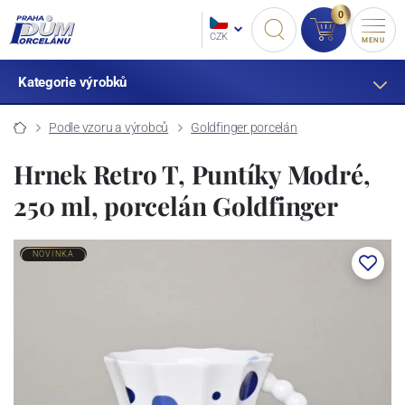
0
CZK
MENU
Kategorie výrobků
Podle vzoru a výrobců
Goldfinger porcelán
Hrnek Retro T, Puntíky Modré,
250 ml, porcelán Goldfinger
NOVINKA