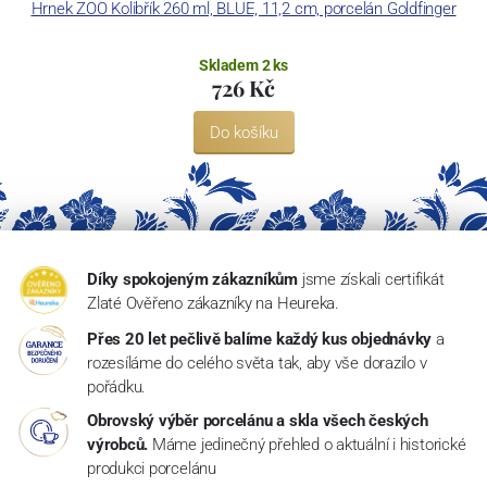
Hrnek ZOO Kolibřík 260 ml, BLUE, 11,2 cm, porcelán Goldfinger
Skladem 2 ks
726 Kč
Do košíku
Díky spokojeným zákazníkům
jsme získali certifikát
Zlaté Ověřeno zákazníky na Heureka.
Přes 20 let pečlivě balíme každý kus objednávky
a
rozesíláme do celého světa tak, aby vše dorazilo v
pořádku.
Obrovský výběr porcelánu a skla všech českých
výrobců.
Máme jedinečný přehled o aktuální i historické
produkci porcelánu