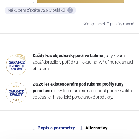
Nákupem získáte 725 Cibuláků
Kód: go-hrnek-T-puntíky-modré
Každý kus objednávky pečlivě balíme
, aby k vám
zboží dorazilo v pořádku. Pokud ne, vyřídíme reklamaci
obratem.
Za 26 let existence nám pod rukama prošly tuny
porcelánu
, díky tomu umíme nabídnout pouze kvalitní
současné i historické porcelánové produkty.
Popis a parametry
Alternativy