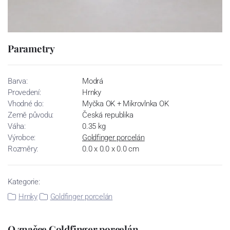
Parametry
Barva:
Modrá
Provedení:
Hrnky
Vhodné do:
Myčka OK + Mikrovlnka OK
Země původu:
Česká republika
Váha:
0.35 kg
Výrobce:
Goldfinger porcelán
Rozměry:
0.0 x 0.0 x 0.0 cm
Kategorie:
Hrnky
Goldfinger porcelán
O značce Goldfinger porcelán