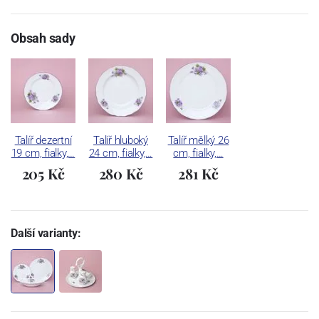
Obsah sady
Talíř dezertní
Talíř hluboký
Talíř mělký 26
19 cm, fialky,…
24 cm, fialky,…
cm, fialky,…
205 Kč
280 Kč
281 Kč
Další varianty: