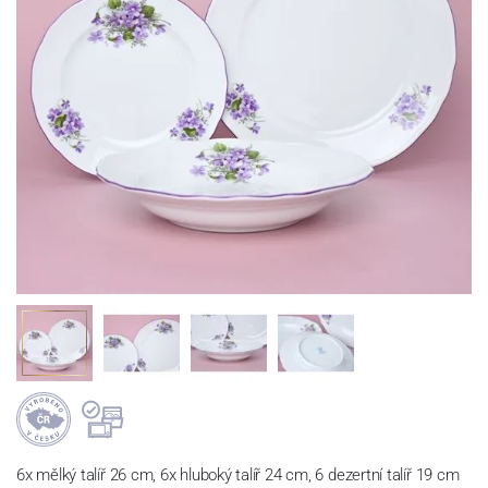
6x mělký talíř 26 cm, 6x hluboký talíř 24 cm, 6 dezertní talíř 19 cm