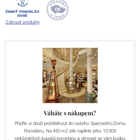
počet jeho dílů v cibulovém provedení je 850 tvarů. Tyto výrobky
jsou garantovány Asociací sklářského a keramického průmyslu
České republiky jako „
Český výrobek
“.
Zobrazit produkty
Váháte s nákupem?
Přijďte si zboží prohlédnout do našeho 3patrového Domu
Porcelánu. Na 450 m2 zde najdete přes 10 000
nejrůznějších kousků porcelánu a věnovat se vám budou