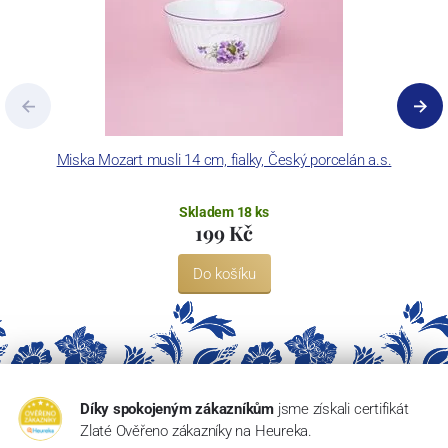
Miska Mozart musli 14 cm, fialky, Český porcelán a.s.
D
Skladem 18 ks
199 Kč
Do košíku
Díky spokojeným zákazníkům
jsme získali certifikát
Zlaté Ověřeno zákazníky na Heureka.