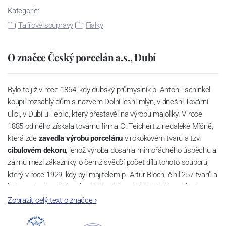
Kategorie:
Talířové soupravy
Fialky
O značce Český porcelán a.s., Dubí
Bylo to již v roce 1864, kdy dubský průmyslník p. Anton Tschinkel
koupil rozsáhlý dům s názvem Dolní lesní mlýn, v dnešní Tovární
ulici, v Dubí u Teplic, který přestavěl na výrobu majoliky. V roce
1885 od něho získala továrnu firma C. Teichert z nedaleké Míšně,
která zde
zavedla výrobu porcelánu
v rokokovém tvaru a tzv.
cibulovém dekoru
, jehož výroba dosáhla mimořádného úspěchu a
zájmu mezi zákazníky, o čemž svědčí počet dílů tohoto souboru,
který v roce 1929, kdy byl majitelem p. Artur Bloch, činil 257 tvarů a
byl označován až do roku 1956 nápisem MEISSEN v oválovém
rámečku.
Zobrazit celý text o značce
›
Dnes, kdy čtete tento úvod, nese firma název
Český porcelán
a