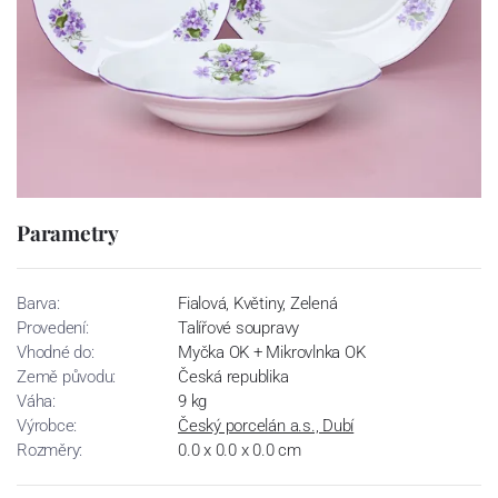
Parametry
Barva:
Fialová, Květiny, Zelená
Provedení:
Talířové soupravy
Vhodné do:
Myčka OK + Mikrovlnka OK
Země původu:
Česká republika
Váha:
9 kg
Výrobce:
Český porcelán a.s., Dubí
Rozměry:
0.0 x 0.0 x 0.0 cm