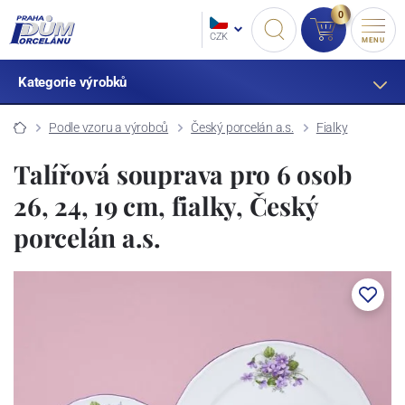
0
CZK
MENU
Kategorie výrobků
Podle vzoru a výrobců
Český porcelán a.s.
Fialky
Talířová souprava pro 6 osob
26, 24, 19 cm, fialky, Český
porcelán a.s.