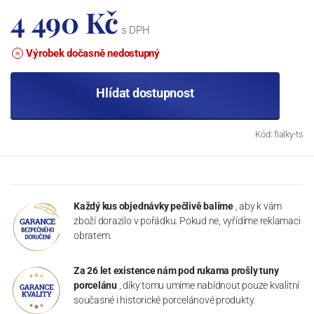
4 490 Kč
s DPH
Výrobek dočasně nedostupný
Hlídat dostupnost
Kód: fialky-ts
Každý kus objednávky pečlivě balíme
, aby k vám
zboží dorazilo v pořádku. Pokud ne, vyřídíme reklamaci
obratem.
Za 26 let existence nám pod rukama prošly tuny
porcelánu
, díky tomu umíme nabídnout pouze kvalitní
současné i historické porcelánové produkty.