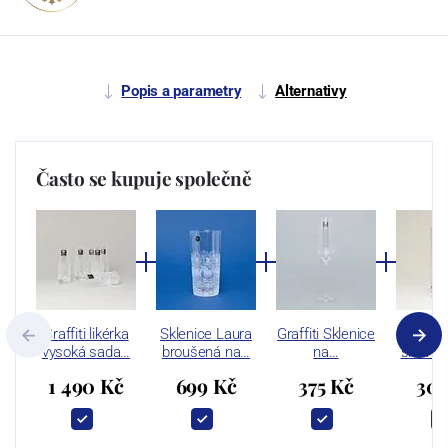
Popis a parametry
Alternativy
Často se kupuje společně
Graffiti likérka
Sklenice Laura
Graffiti Sklenice
Graffit
vysoká sada…
broušená na…
na…
sklenic
1 490 Kč
699 Kč
375 Kč
305