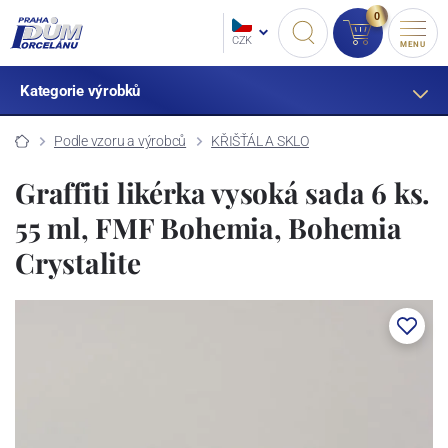
0
CZK
MENU
Kategorie výrobků
Podle vzoru a výrobců
KŘIŠŤÁL A SKLO
Graffiti likérka vysoká sada 6 ks.
55 ml, FMF Bohemia, Bohemia
Crystalite