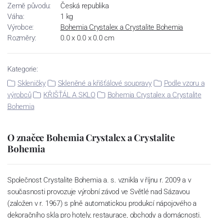
Země původu:
Česká republika
Váha:
1 kg
Výrobce:
Bohemia Crystalex a Crystalite Bohemia
Rozměry:
0.0 x 0.0 x 0.0 cm
Kategorie:
Skleničky
Skleněné a křišťálové soupravy
Podle vzoru a
výrobců
KŘIŠŤÁL A SKLO
Bohemia Crystalex a Crystalite
Bohemia
O značce Bohemia Crystalex a Crystalite
Bohemia
Společnost Crystalite Bohemia a. s. vznikla v říjnu r. 2009 a v
současnosti provozuje výrobní závod ve Světlé nad Sázavou
(založen v r. 1967) s plně automatickou produkcí nápojového a
dekoračního skla pro hotely, restaurace, obchody a domácnosti.