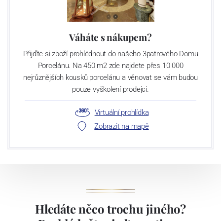
v říjnu r. 2009 pod novým jménem Crystalite Bohemia s. r. o.
s novým majitelem - podnikatelem Luborem Cervou. V
současnosti světelská sklárna provozuje 5 tavících agregátů s
Váháte s nákupem?
denní kapacitou utavení 145 tun skloviny, což představuje asi 55
Přijďte si zboží prohlédnout do našeho 3patrového Domu
milionů kusů strojně foukaných sklenic a odlivek a 11 milionu kusů
Porcelánu. Na 450 m2 zde najdete přes 10 000
dárkových předmětů ročně. V uplynulých letech firma výrazně
nejrůznějších kousků porcelánu a věnovat se vám budou
investovala do moderních výrobních technologií, nyní provozuje tři
pouze vyškolení prodejci.
vysoce výkonné linky na výrobu nápojového skla s denní kapacitou
kolem 150 tisíc kusů výrobků. Linky jsou vybaveny
Virtuální prohlídka
nejmodernějšími prohlížečkami, které zaručují stabilní a vysokou
Zobrazit na mapě
kvalitu našich produktů.
Hledáte něco trochu jiného?