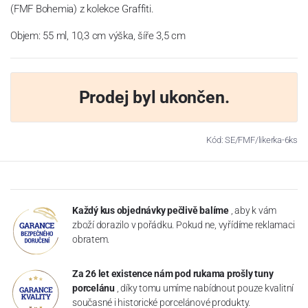
(FMF Bohemia) z kolekce Graffiti.
Objem: 55 ml, 10,3 cm výška, šíře 3,5 cm
Prodej byl ukončen.
Kód: SE/FMF/likerka-6ks
Každý kus objednávky pečlivě balíme
, aby k vám
zboží dorazilo v pořádku. Pokud ne, vyřídíme reklamaci
obratem.
Za 26 let existence nám pod rukama prošly tuny
porcelánu
, díky tomu umíme nabídnout pouze kvalitní
současné i historické porcelánové produkty.