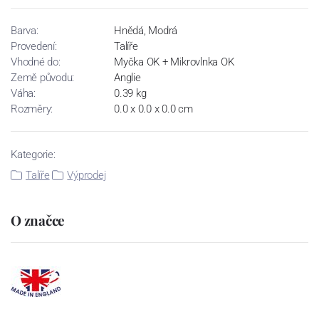
Barva:
Hnědá, Modrá
Provedení:
Talíře
Vhodné do:
Myčka OK + Mikrovlnka OK
Země původu:
Anglie
Váha:
0.39 kg
Rozměry:
0.0 x 0.0 x 0.0 cm
Kategorie:
Talíře
Výprodej
O značce