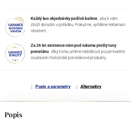
Každý kus objednávky pečlivě balíme
, aby k vám
zboží dorazilo v pořádku. Pokud ne, vyřídíme reklamaci
obratem.
Za 26 let existence nám pod rukama prošly tuny
porcelánu
, díky tomu umíme nabídnout pouze kvalitní
současné i historické porcelánové produkty.
Popis a parametry
Alternativy
Popis