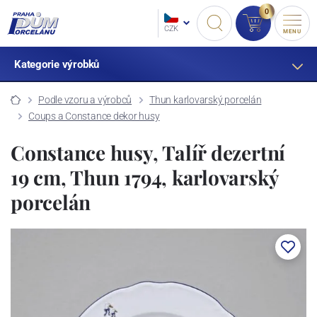
0
CZK
MENU
Kategorie výrobků
Podle vzoru a výrobců
Thun karlovarský porcelán
Coups a Constance dekor husy
Constance husy, Talíř dezertní
19 cm, Thun 1794, karlovarský
porcelán