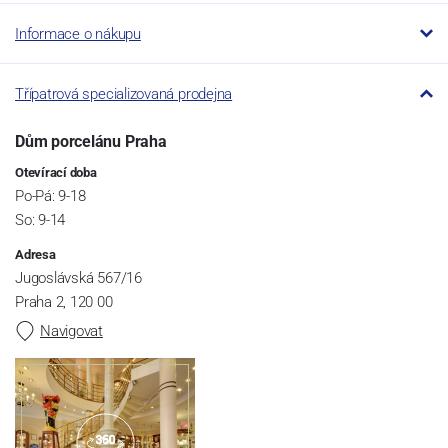
Informace o nákupu
Třípatrová specializovaná prodejna
Dům porcelánu Praha
Otevírací doba
Po-Pá: 9-18
So: 9-14
Adresa
Jugoslávská 567/16
Praha 2, 120 00
Navigovat