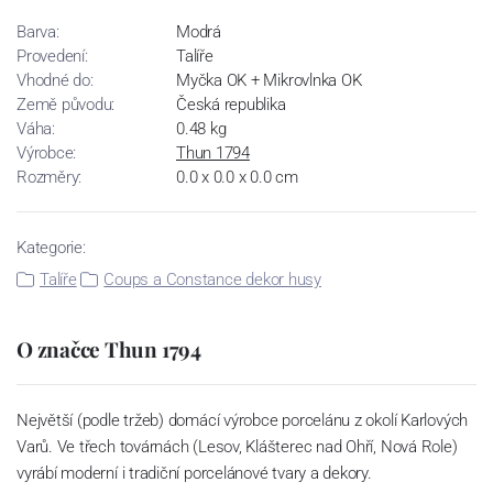
Barva:
Modrá
Provedení:
Talíře
Vhodné do:
Myčka OK + Mikrovlnka OK
Země původu:
Česká republika
Váha:
0.48 kg
Výrobce:
Thun 1794
Rozměry:
0.0 x 0.0 x 0.0 cm
Kategorie:
Talíře
Coups a Constance dekor husy
O značce Thun 1794
Největší (podle tržeb) domácí výrobce porcelánu z okolí Karlových
Varů. Ve třech továrnách (Lesov, Klášterec nad Ohří, Nová Role)
vyrábí moderní i tradiční porcelánové tvary a dekory.