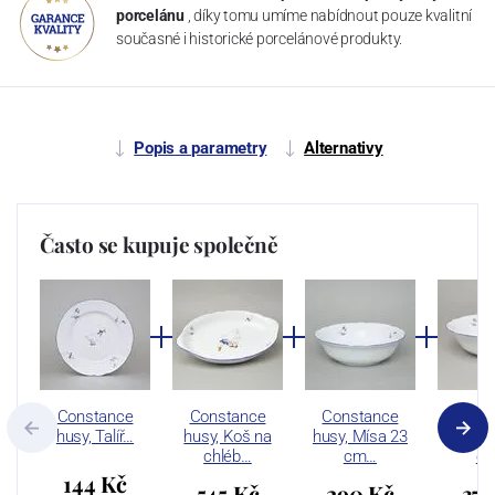
porcelánu
, díky tomu umíme nabídnout pouze kvalitní
současné i historické porcelánové produkty.
Popis a parametry
Alternativy
Často se kupuje společně
Constance
Constance
Constance
Cons
husy, Talíř…
husy, Koš na
husy, Mísa 23
husy, 
chléb…
cm…
c
144 Kč
545 Kč
290 Kč
374