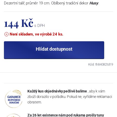
Dezertní talíř, průměr 19 cm. Oblíbený tradiční dekor
Husy
.
144 Kč
s DPH
Není skladem, ve výrobě 24 ks.
Hlídat dostupnost
Kód: th84082td19
Každý kus objednávky pečlivě balíme
, aby k vám
zboží dorazilo v pořádku. Pokud ne, vyřídíme reklamaci
obratem.
Za 26 let existence nám pod rukama prošly tuny