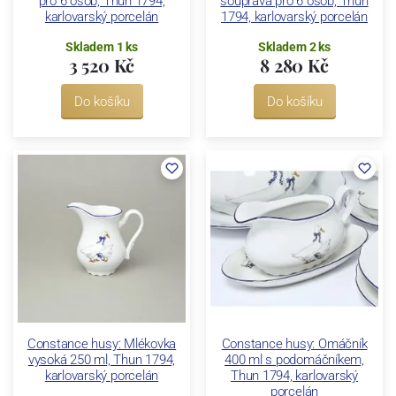
pro 6 osob, Thun 1794,
souprava pro 6 osob, Thun
karlovarský porcelán
1794, karlovarský porcelán
Skladem 1 ks
Skladem 2 ks
3 520 Kč
8 280 Kč
Do košíku
Do košíku
Constance husy: Mlékovka
Constance husy: Omáčník
vysoká 250 ml, Thun 1794,
400 ml s podomáčníkem,
karlovarský porcelán
Thun 1794, karlovarský
porcelán