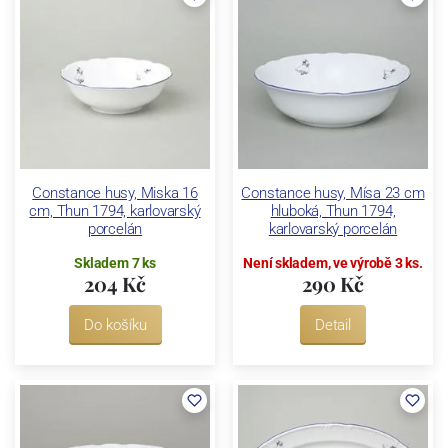
Constance husy, Miska 16
Constance husy, Mísa 23 cm
cm, Thun 1794, karlovarský
hluboká, Thun 1794,
porcelán
karlovarský porcelán
Skladem 7 ks
Není skladem, ve výrobě 3 ks.
204 Kč
290 Kč
Do košíku
Detail