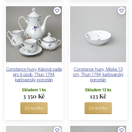
Constance husy, Kávová sada
Constance husy, Miska 13
pro 6 osob, Thun 1794,
cm, Thun 1794, karlovarský
karlovarský porcelán
porcelán
Skladem 1 ks
Skladem 12 ks
3 350 Kč
123 Kč
Do košíku
Do košíku