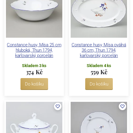
Constance husy, Mísa 25 cm
Constance husy, Mísa oválná
hluboká, Thun 1794,
36 cm, Thun 1794,
karlovarský porcelán
karlovarský porcelán
Skladem 3 ks
Skladem 4 ks
374 Kč
559 Kč
Do košíku
Do košíku