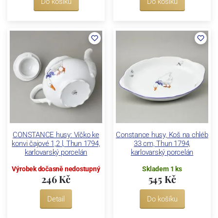
Do košíku
Do košíku
CONSTANCE husy: Víčko ke
Constance husy, Koš na chléb
konvi čajové 1,2 l, Thun 1794,
33 cm, Thun 1794,
karlovarský porcelán
karlovarský porcelán
Výrobek dočasně nedostupný
Skladem 1 ks
246 Kč
545 Kč
Detail
Do košíku