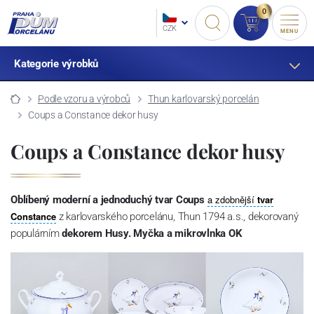
0
CZK
MENU
Kategorie výrobků
Podle vzoru a výrobců
Thun karlovarský porcelán
Coups a Constance dekor husy
Coups a Constance dekor husy
a zdobnější
tvar
Oblíbený moderní a jednoduchý tvar Coups
Constance
z karlovarského porcelánu, Thun 1794 a.s., dekorovaný
populárním
dekorem Husy.
Myčka a mikrovlnka OK