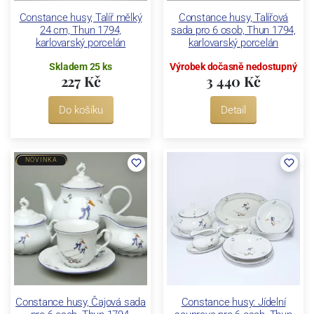
Constance husy, Talíř mělký
Constance husy, Talířová
24 cm, Thun 1794,
sada pro 6 osob, Thun 1794,
karlovarský porcelán
karlovarský porcelán
Skladem 25 ks
Výrobek dočasně nedostupný
227 Kč
3 440 Kč
Do košíku
Detail
NOVINKA
Constance husy, Čajová sada
Constance husy: Jídelní