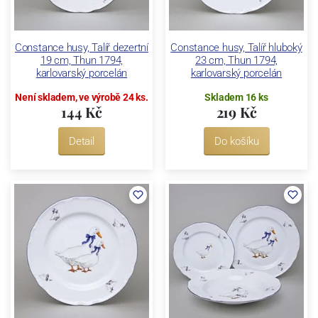
Constance husy, Talíř dezertní
Constance husy, Talíř hluboký
19 cm, Thun 1794,
23 cm, Thun 1794,
karlovarský porcelán
karlovarský porcelán
Není skladem, ve výrobě 24 ks.
Skladem 16 ks
144 Kč
219 Kč
Detail
Do košíku