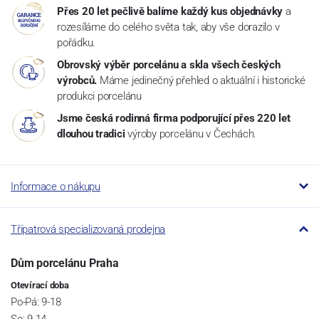
Přes 20 let pečlivě balíme každý kus objednávky
a
rozesíláme do celého světa tak, aby vše dorazilo v
pořádku.
Obrovský výběr porcelánu a skla všech českých
výrobců.
Máme jedinečný přehled o aktuální i historické
produkci porcelánu
Jsme česká rodinná firma podporující přes 220 let
dlouhou tradici
výroby porcelánu v Čechách.
Informace o nákupu
Třípatrová specializovaná prodejna
Dům porcelánu Praha
Otevírací doba
Po-Pá: 9-18
So: 9-14