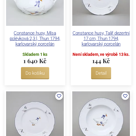
Constance husy, Mísa
Constance husy, Talíř dezertní
polévková 2,3 l, Thun 1794,
17 cm, Thun 1794,
karlovarský porcelán
karlovarský porcelán
Skladem 1 ks
Není skladem, ve výrobě 13 ks.
1 640 Kč
144 Kč
Do košíku
Detail