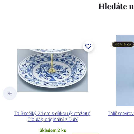
Hledáte n
NOVINKA
Talíř mělký 24 cm s dírkou (k etažeru),
Talíř servíro
Cibulák, originální z Dubí
Skladem 2 ks