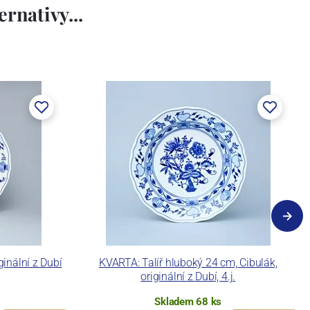
rnativy...
ginální z Dubí
KVARTA: Talíř hluboký 24 cm, Cibulák,
originální z Dubí, 4.j.
Skladem 68 ks