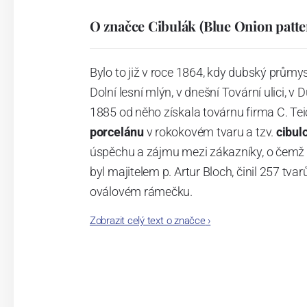
O značce Cibulák (Blue Onion patte
Bylo to již v roce 1864, kdy dubský průmy
Dolní lesní mlýn, v dnešní Tovární ulici, v 
1885 od něho získala továrnu firma C. Tei
porcelánu
v rokokovém tvaru a tzv.
cibul
úspěchu a zájmu mezi zákazníky, o čemž s
byl majitelem p. Artur Bloch, činil 257 
oválovém rámečku.
Zobrazit celý text o značce
›
Dnes, kdy čtete tento úvod, nese firma n
provedení je 850 tvarů. Tyto výrobky jso
průmyslu České republiky jako „
Český výr