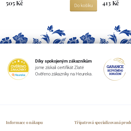
505 Kč
413 Kč
Do košíku
Díky spokojeným zákazníkům
jsme získali certifikát Zlaté
Ověřeno zákazníky na Heureka.
Informace o nákupu
Třípatrová specializovaná prod