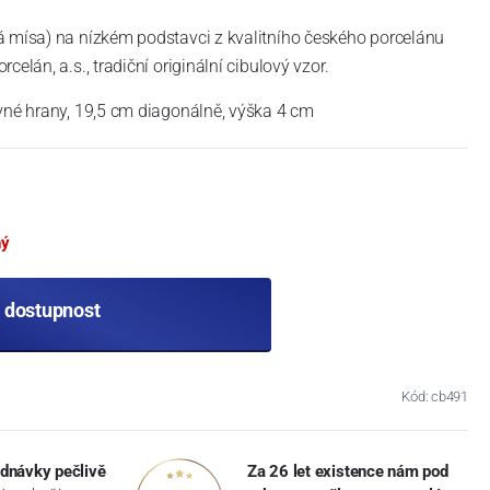
á mísa) na nízkém podstavci z kvalitního českého porcelánu
celán, a.s., tradiční originální cibulový vzor.
vné hrany, 19,5 cm diagonálně, výška 4 cm
ný
t dostupnost
Kód: cb491
dnávky pečlivě
Za 26 let existence nám pod