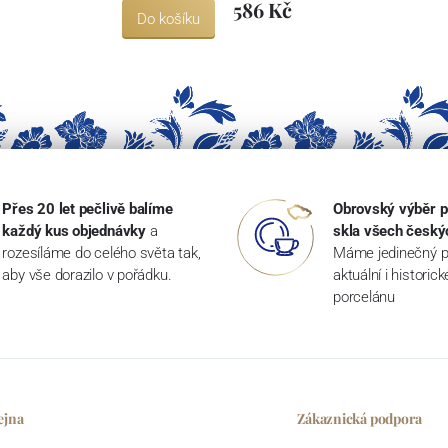
586 Kč
Do košíku
Přes 20 let pečlivě balíme
Obrovský výběr p
každý kus objednávky
a
skla všech český
rozesíláme do celého světa tak,
Máme jedinečný p
aby vše dorazilo v pořádku.
aktuální i historic
porcelánu
ejna
Zákaznická podpora