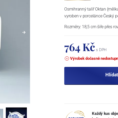
Osmihranný talíř Oktan (mělk
vyroben v porcelánce Český por
Rozměry: 18,5 cm šíře přes ro
764 Kč
s DPH
Výrobek dočasně nedostup
Hlída
Každý kus obje