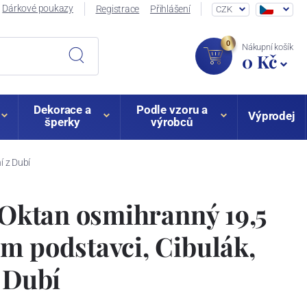
Dárkové poukazy
Registrace
Přihlášení
CZK
0
Nákupní košík
0 Kč
Dekorace a
Podle vzoru a
Výprodej
šperky
výrobců
í z Dubí
í Oktan osmihranný 19,5
m podstavci, Cibulák,
z Dubí