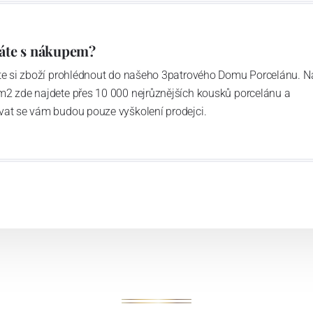
áte s nákupem?
ďte si zboží prohlédnout do našeho 3patrového Domu Porcelánu. N
m2 zde najdete přes 10 000 nejrůznějších kousků porcelánu a
vat se vám budou pouze vyškolení prodejci.