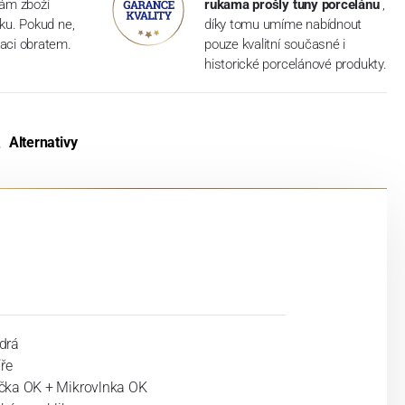
vám zboží
rukama prošly tuny porcelánu
,
dku. Pokud ne,
díky tomu umíme nabídnout
aci obratem.
pouze kvalitní současné i
historické porcelánové produkty.
Alternativy
drá
íře
ka OK + Mikrovlnka OK