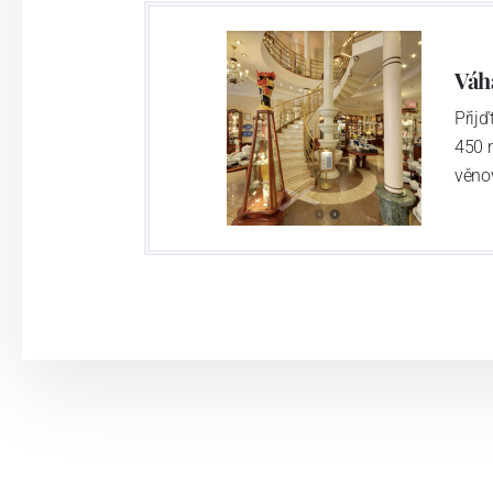
Výroba cibuláku na videu
Váh
Přij
450 
věno