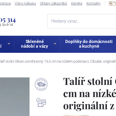
oprava
Vše o nákupu
Ohlasy zákazníků
Kariéra
Kontakty
05 314
, So 9-14
Skleněné
Doplňky do domácnosti
í
nádobí a vázy
a kuchyně
alíř stolní Oktan osmihranný 19,5 cm na nízkém podstavci, Cibulák, origináln
Talíř stoln
cm na nízké
originální 