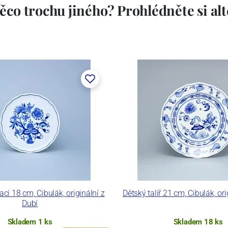
ěco trochu jiného? Prohlédněte si alte
vací 18 cm, Cibulák, originální z
Dětský talíř 21 cm, Cibulák, ori
Dubí
Skladem 1 ks
Skladem 18 ks