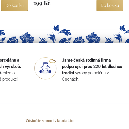
299 Kč
Do košíku
Do košíku
orcelánu a
Jsme česká rodinná firma
ch výrobců.
podporující přes 220 let dlouhou
řehled o
tradici
výroby porcelánu v
ké produkci
Čechách.
Zůstaňte s námi v kontaktu