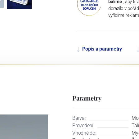
balíme
, aby k 
dorazilo v pořá
vyřídíme reklam
Popis a parametry
Parametry
Barva:
Mo
Provedení:
Tal
Vhodné do:
Myč