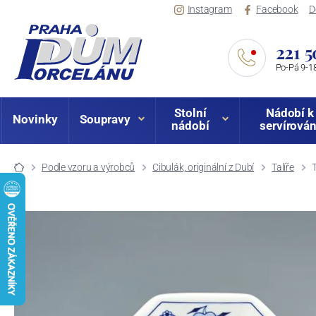
Instagram
Facebook
D
221 5
Po-Pá 9-18
Stolní
Nádobí k
Novinky
Soupravy
nádobí
servírován
Podle vzoru a výrobců
Cibulák, originální z Dubí
Talíře
T