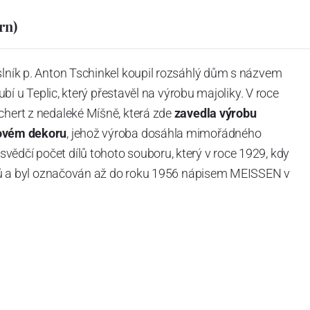
rn)
slník p. Anton Tschinkel koupil rozsáhlý dům s názvem
Dubí u Teplic, který přestavěl na výrobu majoliky. V roce
chert z nedaleké Míšně, která zde
zavedla výrobu
ovém dekoru
, jehož výroba dosáhla mimořádného
vědčí počet dílů tohoto souboru, který v roce 1929, kdy
tvarů a byl označován až do roku 1956 nápisem MEISSEN v
ázev
Český porcelán
a počet jeho dílů v cibulovém
u garantovány Asociací sklářského a keramického
obek
“.