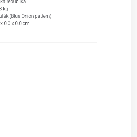
ká republika
8 kg
ulák (Blue Onion pattern)
 x 0.0 x 0.0 cm