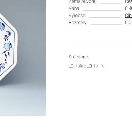
Země původu:
Čes
Váha:
0.4
Výrobce:
Cib
Rozměry:
0.0
Kategorie:
Talíře
Talíře