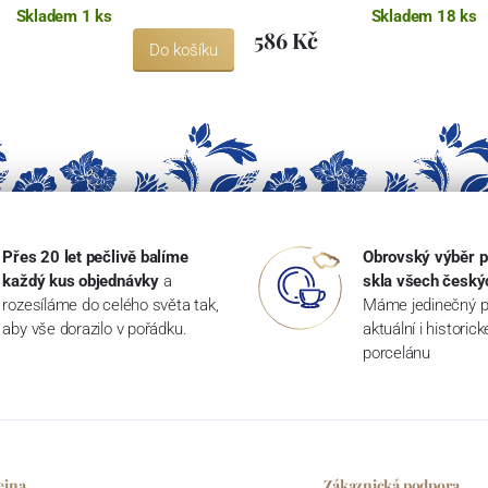
Skladem 1 ks
Skladem 18 ks
586 Kč
Do košíku
Přes 20 let pečlivě balíme
Obrovský výběr p
každý kus objednávky
a
skla všech český
rozesíláme do celého světa tak,
Máme jedinečný p
aby vše dorazilo v pořádku.
aktuální i historic
porcelánu
ejna
Zákaznická podpora