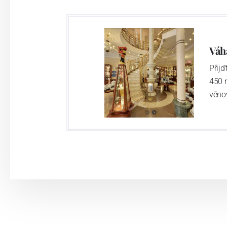
Výroba cibuláku na videu
Váh
Přij
450 
věno