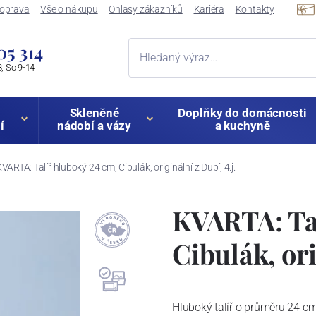
oprava
Vše o nákupu
Ohlasy zákazníků
Kariéra
Kontakty
05 314
, So 9-14
Skleněné
Doplňky do domácnosti
í
nádobí a vázy
a kuchyně
VARTA: Talíř hluboký 24 cm, Cibulák, originální z Dubí, 4.j.
KVARTA: Tal
Cibulák, ori
Hluboký talíř o průměru 24 cm.