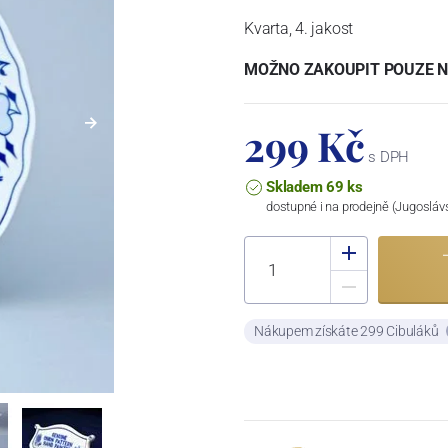
Kvarta, 4. jakost
MOŽNO ZAKOUPIT POUZE N
299 Kč
s DPH
Skladem 69 ks
dostupné i na prodejně (Jugosláv
Nákupem získáte 299 Cibuláků