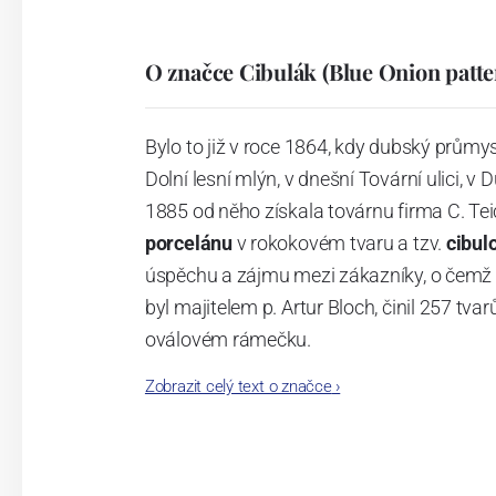
O značce Cibulák (Blue Onion patte
Bylo to již v roce 1864, kdy dubský průmy
Dolní lesní mlýn, v dnešní Tovární ulici, v 
1885 od něho získala továrnu firma C. Tei
porcelánu
v rokokovém tvaru a tzv.
cibul
úspěchu a zájmu mezi zákazníky, o čemž s
byl majitelem p. Artur Bloch, činil 257 
oválovém rámečku.
Zobrazit celý text o značce
›
Dnes, kdy čtete tento úvod, nese firma n
provedení je 850 tvarů. Tyto výrobky jso
průmyslu České republiky jako „
Český výr