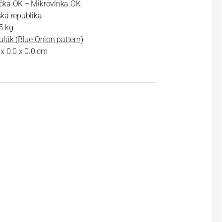
ka OK + Mikrovlnka OK
ká republika
5 kg
ulák (Blue Onion pattern)
 x 0.0 x 0.0 cm