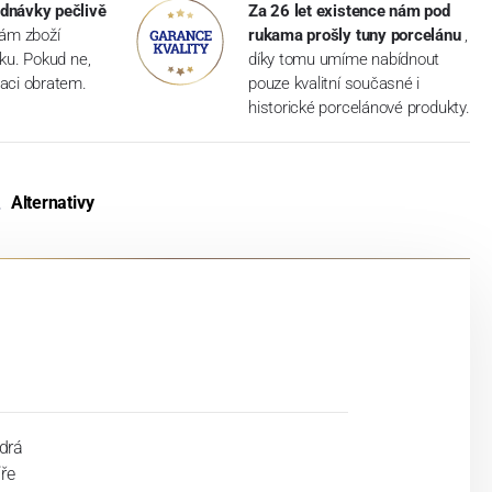
dnávky pečlivě
Za 26 let existence nám pod
vám zboží
rukama prošly tuny porcelánu
,
dku. Pokud ne,
díky tomu umíme nabídnout
aci obratem.
pouze kvalitní současné i
historické porcelánové produkty.
Alternativy
drá
íře