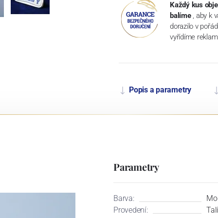
Každý kus obje
balíme
, aby k 
dorazilo v pořá
vyřídíme reklam
Popis a parametry
Parametry
Barva:
Mo
Provedení:
Tal