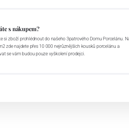
áte s nákupem?
ďte si zboží prohlédnout do našeho 3patrového Domu Porcelánu. N
m2 zde najdete přes 10 000 nejrůznějších kousků porcelánu a
vat se vám budou pouze vyškolení prodejci.