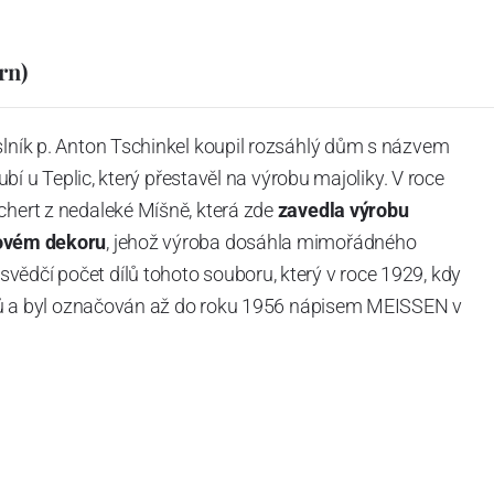
rn)
slník p. Anton Tschinkel koupil rozsáhlý dům s názvem
Dubí u Teplic, který přestavěl na výrobu majoliky. V roce
chert z nedaleké Míšně, která zde
zavedla výrobu
ovém dekoru
, jehož výroba dosáhla mimořádného
vědčí počet dílů tohoto souboru, který v roce 1929, kdy
tvarů a byl označován až do roku 1956 nápisem MEISSEN v
ázev
Český porcelán
a počet jeho dílů v cibulovém
u garantovány Asociací sklářského a keramického
obek
“.