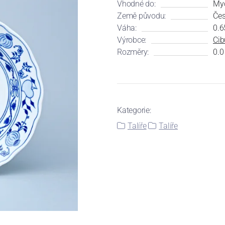
Vhodné do:
Myč
Země původu:
Čes
Váha:
0.6
Výrobce:
Cib
Rozměry:
0.0
Kategorie:
Talíře
Talíře