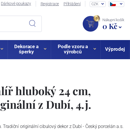
Dárkové poukazy
Registrace
Přihlášení
CZK
0
Nákupní košík
0 Kč
Dekorace a
Podle vzoru a
Výprodej
šperky
výrobců
íř hluboký 24 cm,
ginální z Dubí, 4.j.
 Tradiční originální cibulový dekor z Dubí - Český porcelán a.s.