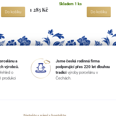
Skladem 1 ks
1 285 Kč
Do košíku
Do košíku
orcelánu a
Jsme česká rodinná firma
ch výrobců.
podporující přes 220 let dlouhou
řehled o
tradici
výroby porcelánu v
ké produkci
Čechách.
Zůstaňte s námi v kontaktu