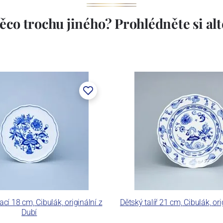
ěco trochu jiného? Prohlédněte si alte
vací 18 cm, Cibulák, originální z
Dětský talíř 21 cm, Cibulák, ori
Dubí