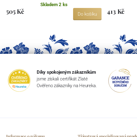
Skladem 2 ks
505 Kč
413 Kč
Do košíku
Díky spokojeným zákazníkům
jsme získali certifikát Zlaté
Ověřeno zákazníky na Heureka.
Informace o nákupu
Třípatrová specializovaná prod