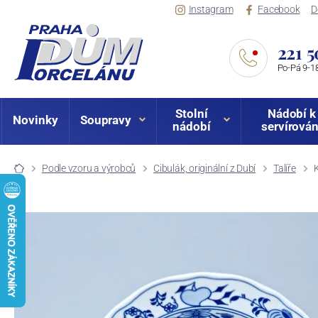
Instagram
Facebook
D
221 5
Po-Pá 9-18
Stolní
Nádobí k
Novinky
Soupravy
nádobí
servírován
Podle vzoru a výrobců
Cibulák, originální z Dubí
Talíře
K