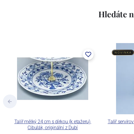
Hledáte n
NOVINKA
Talíř mělký 24 cm s dírkou (k etažeru),
Talíř servíro
Cibulák, originální z Dubí