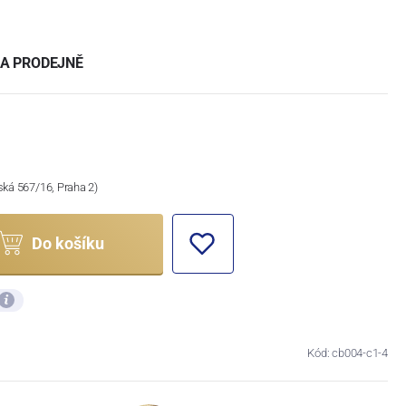
A PRODEJNĚ
ská 567/16, Praha 2)
Do košíku
Kód: cb004-c1-4