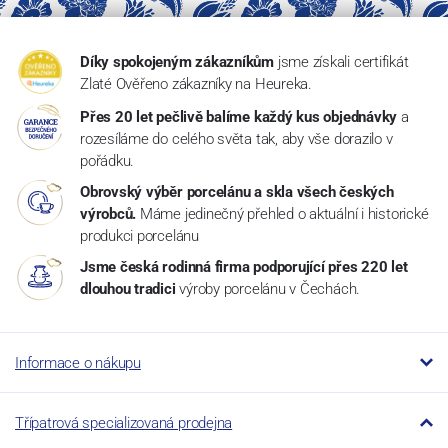
Díky spokojeným zákazníkům
jsme získali certifikát
Zlaté Ověřeno zákazníky na Heureka.
Přes 20 let pečlivě balíme každý kus objednávky
a
rozesíláme do celého světa tak, aby vše dorazilo v
pořádku.
Obrovský výběr porcelánu a skla všech českých
výrobců.
Máme jedinečný přehled o aktuální i historické
produkci porcelánu
Jsme česká rodinná firma podporující přes 220 let
dlouhou tradici
výroby porcelánu v Čechách.
Informace o nákupu
Třípatrová specializovaná prodejna