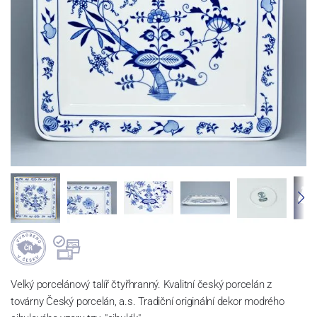
Velký porcelánový talíř čtyřhranný. Kvalitní český porcelán z
továrny Český porcelán, a.s. Tradiční originální dekor modrého