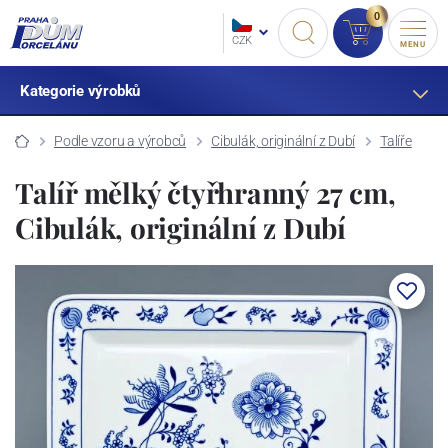
0
CZK
MENU
Kategorie výrobků
Podle vzoru a výrobců
Cibulák, originální z Dubí
Talíře
Talíř mělký čtyřhranný 27 cm,
Cibulák, originální z Dubí