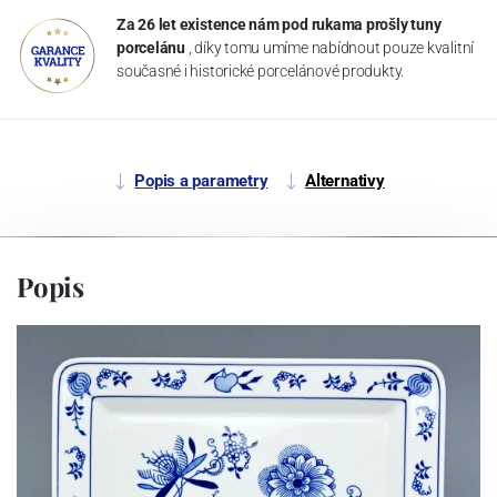
Za 26 let existence nám pod rukama prošly tuny
porcelánu
, díky tomu umíme nabídnout pouze kvalitní
současné i historické porcelánové produkty.
Popis a parametry
Alternativy
Popis