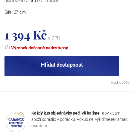
cibulového vzoru tzv. "cibulák".
Šíře: 27 cm
1 394 Kč
s DPH
Výrobek dočasně nedostupný
Hlídat dostupnost
Kód: cb616
Každý kus objednávky pečlivě balíme
, aby k vám
zboží dorazilo v pořádku. Pokud ne, vyřídíme reklamaci
obratem.