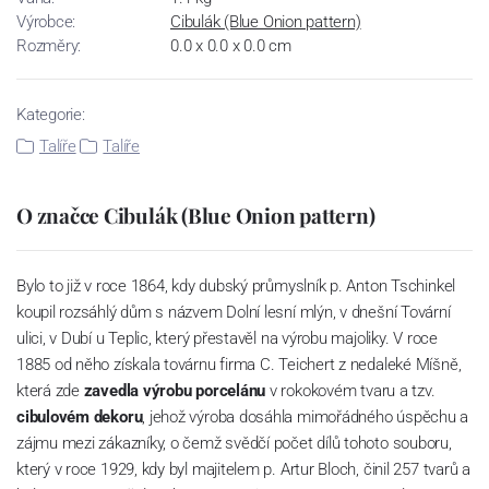
Výrobce:
Cibulák (Blue Onion pattern)
Rozměry:
0.0 x 0.0 x 0.0 cm
Kategorie:
Talíře
Talíře
O značce Cibulák (Blue Onion pattern)
Bylo to již v roce 1864, kdy dubský průmyslník p. Anton Tschinkel
koupil rozsáhlý dům s názvem Dolní lesní mlýn, v dnešní Tovární
ulici, v Dubí u Teplic, který přestavěl na výrobu majoliky. V roce
1885 od něho získala továrnu firma C. Teichert z nedaleké Míšně,
která zde
zavedla výrobu porcelánu
v rokokovém tvaru a tzv.
cibulovém dekoru
, jehož výroba dosáhla mimořádného úspěchu a
zájmu mezi zákazníky, o čemž svědčí počet dílů tohoto souboru,
který v roce 1929, kdy byl majitelem p. Artur Bloch, činil 257 tvarů a