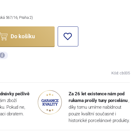
ská 567/16, Praha 2)
Do košíku
Kód: cb005
dnávky pečlivě
Za 26 let existence nám pod
vám zboží
rukama prošly tuny porcelánu
,
dku. Pokud ne,
díky tomu umíme nabídnout
aci obratem.
pouze kvalitní současné i
historické porcelánové produkty.