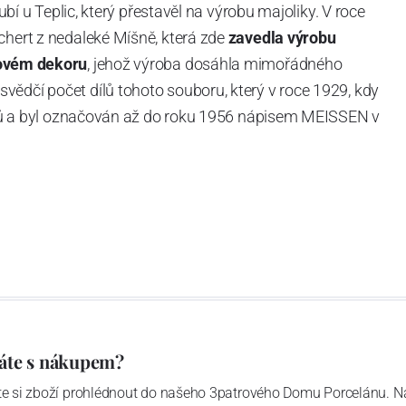
Dubí u Teplic, který přestavěl na výrobu majoliky. V roce
chert z nedaleké Míšně, která zde
zavedla výrobu
ovém dekoru
, jehož výroba dosáhla mimořádného
vědčí počet dílů tohoto souboru, který v roce 1929, kdy
tvarů a byl označován až do roku 1956 nápisem MEISSEN v
ázev
Český porcelán
a počet jeho dílů v cibulovém
u garantovány Asociací sklářského a keramického
obek
“.
áte s nákupem?
ďte si zboží prohlédnout do našeho 3patrového Domu Porcelánu. N