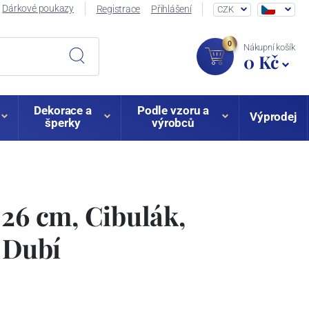
Dárkové poukazy
Registrace
Přihlášení
CZK
0
Nákupní košík
0 Kč
Dekorace a
Podle vzoru a
Výprodej
šperky
výrobců
 26 cm, Cibulák,
z Dubí