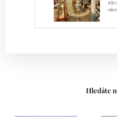
450 
věno
Hledáte n