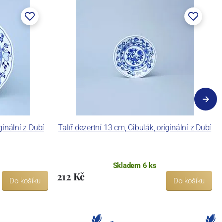
ginální z Dubí
Talíř dezertní 13 cm, Cibulák, originální z Dubí
Skladem 6 ks
212 Kč
Do košíku
Do košíku