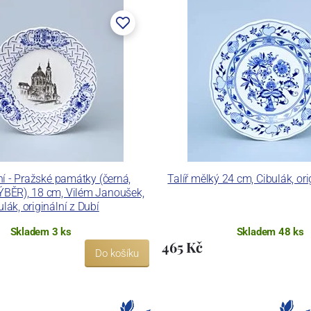
éfní - Pražské památky (černá,
Talíř mělký 24 cm, Cibulák, ori
ĚR), 18 cm, Vilém Janoušek,
ulák, originální z Dubí
Skladem 3 ks
Skladem 48 ks
465 Kč
Do košíku