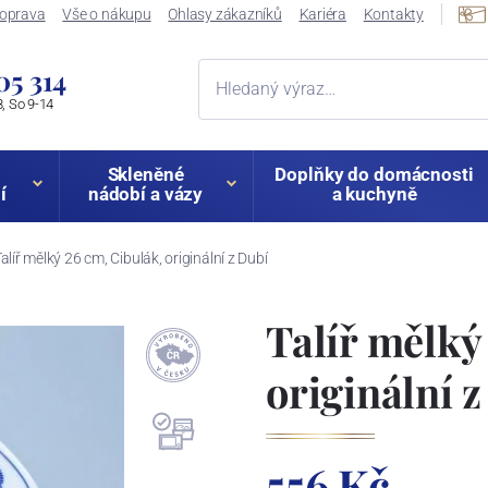
oprava
Vše o nákupu
Ohlasy zákazníků
Kariéra
Kontakty
05 314
, So 9-14
Skleněné
Doplňky do domácnosti
í
nádobí a vázy
a kuchyně
alíř mělký 26 cm, Cibulák, originální z Dubí
Talíř mělký
originální 
556 Kč