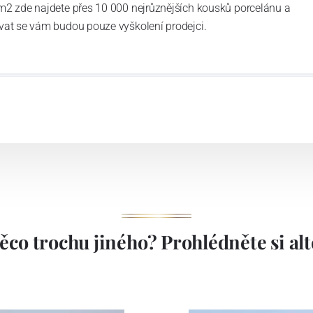
m2 zde najdete přes 10 000 nejrůznějších kousků porcelánu a
vat se vám budou pouze vyškolení prodejci.
ěco trochu jiného? Prohlédněte si alte