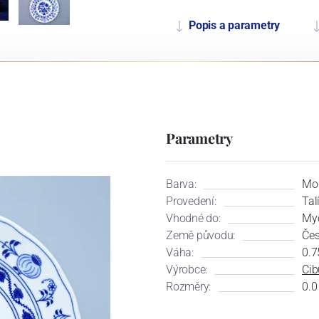
Popis a parametry
Parametry
Barva:
Mo
Provedení:
Tal
Vhodné do:
Myč
Země původu:
Čes
Váha:
0.7
Výrobce:
Cib
Rozměry:
0.0