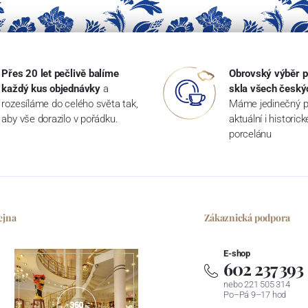
Přes 20 let pečlivě balíme
Obrovský výběr p
každý kus objednávky
a
skla všech český
rozesíláme do celého světa tak,
Máme jedinečný p
aby vše dorazilo v pořádku.
aktuální i historic
porcelánu
ejna
Zákaznická podpora
E-shop
602 237 393
nebo 221 505 314
Po–Pá 9–17 hod