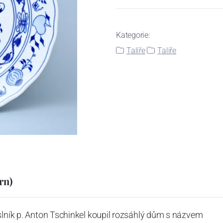
Kategorie:
Talíře
Talíře
rn)
slník p. Anton Tschinkel koupil rozsáhlý dům s názvem