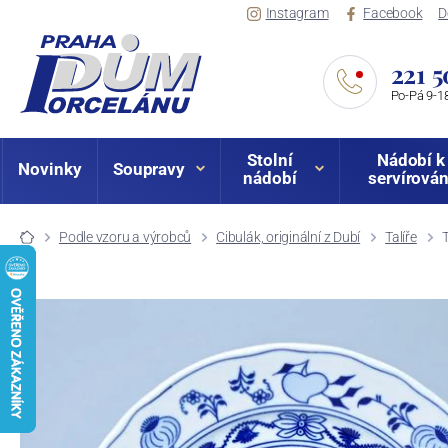
Instagram
Facebook
D
221 5
Po-Pá 9-18
Stolní
Nádobí k
Novinky
Soupravy
nádobí
servírován
Podle vzoru a výrobců
Cibulák, originální z Dubí
Talíře
T