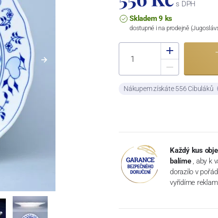
s DPH
Skladem 9 ks
dostupné i na prodejně (Jugosláv
Nákupem získáte 556 Cibuláků
Každý kus obje
balíme
, aby k 
dorazilo v pořá
vyřídíme reklam