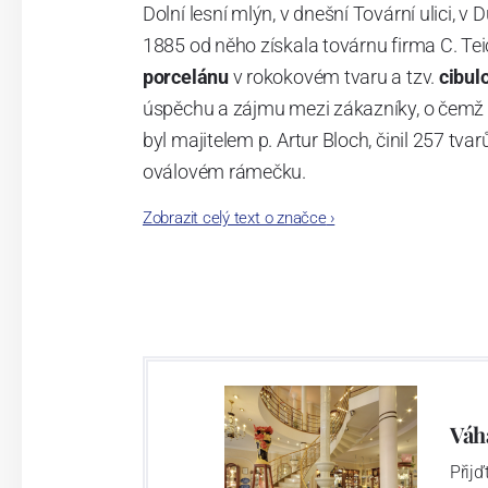
Dolní lesní mlýn, v dnešní Tovární ulici, v 
1885 od něho získala továrnu firma C. Tei
porcelánu
v rokokovém tvaru a tzv.
cibul
úspěchu a zájmu mezi zákazníky, o čemž s
byl majitelem p. Artur Bloch, činil 257 
oválovém rámečku.
Zobrazit celý text o značce
›
Dnes, kdy čtete tento úvod, nese firma n
provedení je 850 tvarů. Tyto výrobky jso
průmyslu České republiky jako „
Český výr
Výroba cibuláku na videu
Váh
Přij