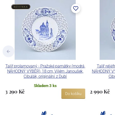
NOVINKA
Talíř prolamovaný - Pražské památky (modrá,
Talíř reli
NÁHODNÝ VÝBĚR), 18 cm, Vilém Janoušek,
NÁHODNÝ VÝB
Cibulák, originální z Dubí
Cib
Skladem 3 ks
3 290 Kč
2 990 Kč
Do košíku