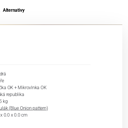
Alternativy
drá
íře
ka OK + Mikrovlnka OK
ká republika
5 kg
ulák (Blue Onion pattern)
 x 0.0 x 0.0 cm