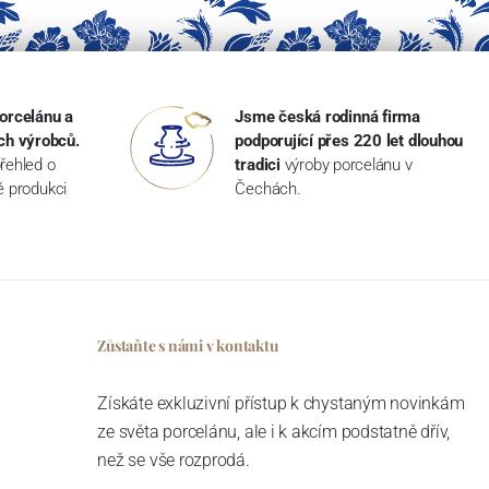
orcelánu a
Jsme česká rodinná firma
ch výrobců.
podporující přes 220 let dlouhou
řehled o
tradici
výroby porcelánu v
ké produkci
Čechách.
Zůstaňte s námi v kontaktu
Získáte exkluzivní přístup k chystaným novinkám
ze světa porcelánu, ale i k akcím podstatně dřív,
než se vše rozprodá.