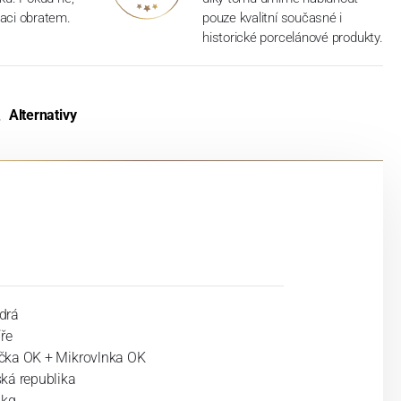
aci obratem.
pouze kvalitní současné i
historické porcelánové produkty.
Alternativy
drá
íře
ka OK + Mikrovlnka OK
ká republika
 kg