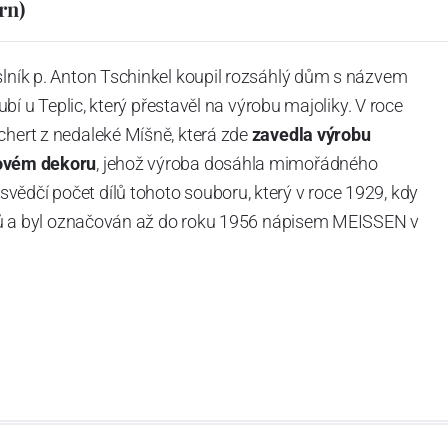
rn)
slník p. Anton Tschinkel koupil rozsáhlý dům s názvem
Dubí u Teplic, který přestavěl na výrobu majoliky. V roce
chert z nedaleké Míšně, která zde
zavedla výrobu
ovém dekoru
, jehož výroba dosáhla mimořádného
vědčí počet dílů tohoto souboru, který v roce 1929, kdy
tvarů a byl označován až do roku 1956 nápisem MEISSEN v
ázev
Český porcelán
a počet jeho dílů v cibulovém
u garantovány Asociací sklářského a keramického
obek
“.