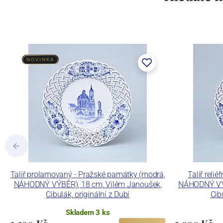
NOVINKA
Talíř prolamovaný - Pražské památky (modrá,
Talíř reli
NÁHODNÝ VÝBĚR), 18 cm, Vilém Janoušek,
NÁHODNÝ VÝB
Cibulák, originální z Dubí
Cib
Skladem 3 ks