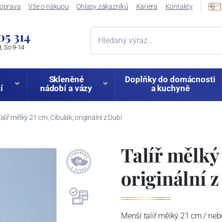
oprava
Vše o nákupu
Ohlasy zákazníků
Kariéra
Kontakty
05 314
, So 9-14
Skleněné
Doplňky do domácnosti
í
nádobí a vázy
a kuchyně
alíř mělký 21 cm, Cibulák, originální z Dubí
Talíř mělký
originální 
Menší talíř mělký 21 cm / nebo 