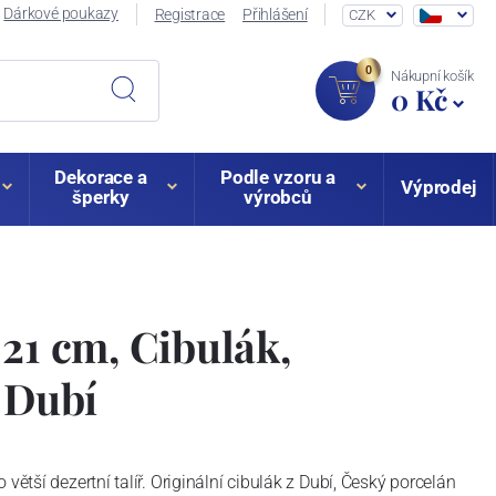
Dárkové poukazy
Registrace
Přihlášení
CZK
0
Nákupní košík
0 Kč
Dekorace a
Podle vzoru a
Výprodej
šperky
výrobců
 21 cm, Cibulák,
z Dubí
větší dezertní talíř. Originální cibulák z Dubí, Český porcelán