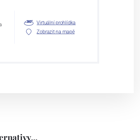
Virtuální prohlídka
a
Zobrazit na mapě
rnativy...