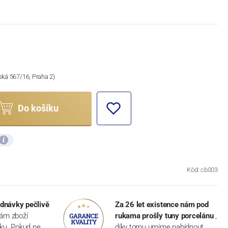
ská 567/16, Praha 2)
Do košíku
Kód: cb003
dnávky pečlivě
Za 26 let existence nám pod
vám zboží
rukama prošly tuny porcelánu
,
dku. Pokud ne,
díky tomu umíme nabídnout