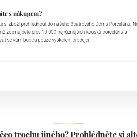
áte s nákupem?
ďte si zboží prohlédnout do našeho 3patrového Domu Porcelánu. N
m2 zde najdete přes 10 000 nejrůznějších kousků porcelánu a
vat se vám budou pouze vyškolení prodejci.
ěco trochu jiného? Prohlédněte si alte