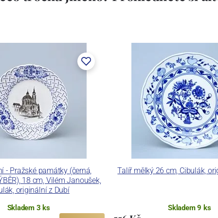
éfní - Pražské památky (černá,
Talíř mělký 26 cm, Cibulák, ori
ĚR), 18 cm, Vilém Janoušek,
ulák, originální z Dubí
Skladem 3 ks
Skladem 9 ks