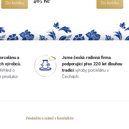
465 Kč
Do košíku
Do košíku
orcelánu a
Jsme česká rodinná firma
ch výrobců.
podporující přes 220 let dlouhou
řehled o
tradici
výroby porcelánu v
ké produkci
Čechách.
Zůstaňte s námi v kontaktu