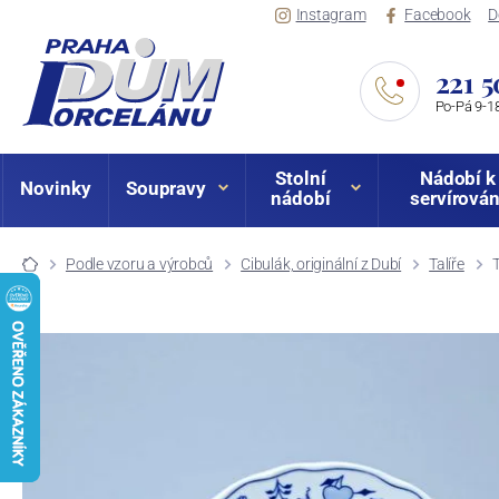
Instagram
Facebook
D
221 5
Po-Pá 9-18
Stolní
Nádobí k
Novinky
Soupravy
nádobí
servírován
Podle vzoru a výrobců
Cibulák, originální z Dubí
Talíře
T