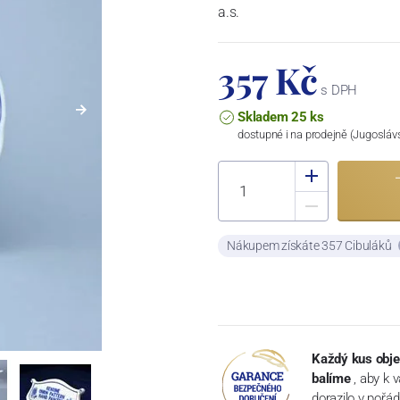
a.s.
357 Kč
s DPH
Skladem 25 ks
dostupné i na prodejně (Jugosláv
Nákupem získáte 357 Cibuláků
Každý kus obje
balíme
, aby k 
dorazilo v pořá