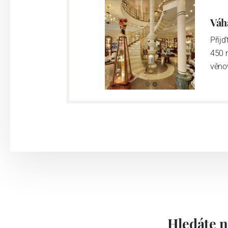
Váh
Přij
450 
věno
Hledáte n