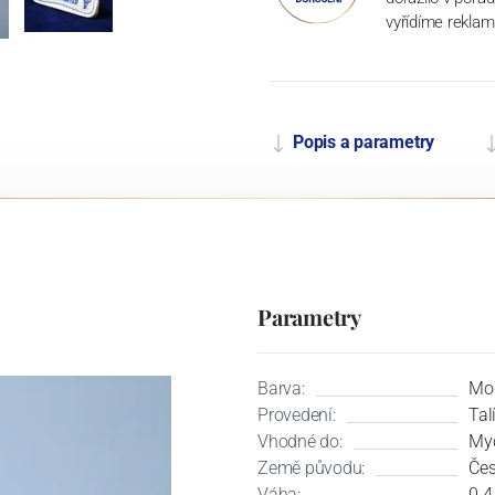
vyřídíme reklam
Popis a parametry
Parametry
Barva:
Mo
Provedení:
Tal
Vhodné do:
Myč
Země původu:
Čes
Váha:
0.4