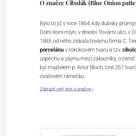
O značce Cibulák (Blue Onion patte
Bylo to již v roce 1864, kdy dubský průmy
Dolní lesní mlýn, v dnešní Tovární ulici, v 
1885 od něho získala továrnu firma C. Tei
porcelánu
v rokokovém tvaru a tzv.
cibul
úspěchu a zájmu mezi zákazníky, o čemž s
byl majitelem p. Artur Bloch, činil 257 
oválovém rámečku.
Zobrazit celý text o značce
›
Dnes, kdy čtete tento úvod, nese firma n
provedení je 850 tvarů. Tyto výrobky jso
průmyslu České republiky jako „
Český výr
Výroba cibuláku na videu