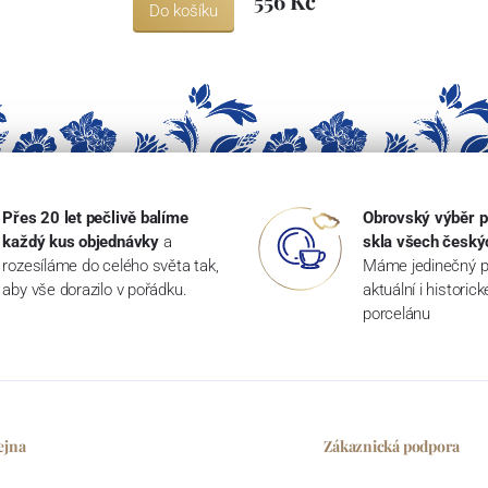
556 Kč
Do košíku
Přes 20 let pečlivě balíme
Obrovský výběr p
každý kus objednávky
a
skla všech český
rozesíláme do celého světa tak,
Máme jedinečný p
aby vše dorazilo v pořádku.
aktuální i historic
porcelánu
ejna
Zákaznická podpora