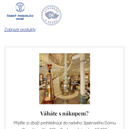
Dnes, kdy čtete tento úvod, nese firma název
Český porcelán
a
počet jeho dílů v cibulovém provedení je 850 tvarů. Tyto výrobky
jsou garantovány Asociací sklářského a keramického průmyslu
České republiky jako „
Český výrobek
“.
Zobrazit produkty
Výroba cibuláku na videu
Váháte s nákupem?
Přijďte si zboží prohlédnout do našeho 3patrového Domu