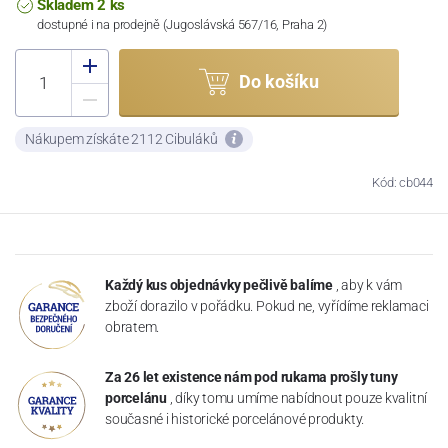
Skladem 2 ks
dostupné i na prodejně (Jugoslávská 567/16, Praha 2)
Do košíku
Nákupem získáte 2112 Cibuláků
Kód: cb044
Každý kus objednávky pečlivě balíme
, aby k vám
zboží dorazilo v pořádku. Pokud ne, vyřídíme reklamaci
obratem.
Za 26 let existence nám pod rukama prošly tuny
porcelánu
, díky tomu umíme nabídnout pouze kvalitní
současné i historické porcelánové produkty.