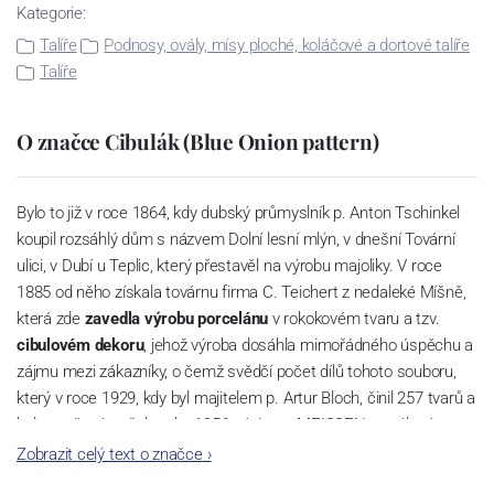
Kategorie:
Talíře
Podnosy, ovály, mísy ploché, koláčové a dortové talíře
Talíře
O značce Cibulák (Blue Onion pattern)
Bylo to již v roce 1864, kdy dubský průmyslník p. Anton Tschinkel
koupil rozsáhlý dům s názvem Dolní lesní mlýn, v dnešní Tovární
ulici, v Dubí u Teplic, který přestavěl na výrobu majoliky. V roce
1885 od něho získala továrnu firma C. Teichert z nedaleké Míšně,
která zde
zavedla výrobu porcelánu
v rokokovém tvaru a tzv.
cibulovém dekoru
, jehož výroba dosáhla mimořádného úspěchu a
zájmu mezi zákazníky, o čemž svědčí počet dílů tohoto souboru,
který v roce 1929, kdy byl majitelem p. Artur Bloch, činil 257 tvarů a
byl označován až do roku 1956 nápisem MEISSEN v oválovém
rámečku.
Zobrazit celý text o značce
›