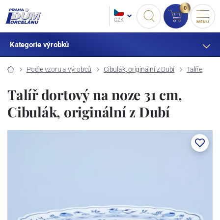
0
CZK
MENU
Kategorie výrobků
Podle vzoru a výrobců
Cibulák, originální z Dubí
Talíře
Talíř dortový na noze 31 cm,
Cibulák, originální z Dubí