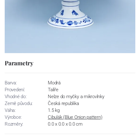
Parametry
Barva:
Modrá
Provedení:
Talíře
Vhodné do:
Nelze do myčky a mikrovlnky
Země původu:
Česká republika
Váha:
1.5 kg
Výrobce:
Cibulák (Blue Onion pattern)
Rozměry:
0.0 x 0.0 x 0.0 cm