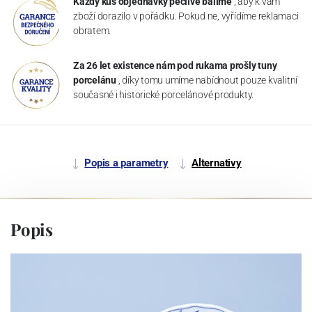
Každý kus objednávky pečlivě balíme
, aby k vám
zboží dorazilo v pořádku. Pokud ne, vyřídíme reklamaci
obratem.
Za 26 let existence nám pod rukama prošly tuny
porcelánu
, díky tomu umíme nabídnout pouze kvalitní
současné i historické porcelánové produkty.
Popis a parametry
Alternativy
Popis