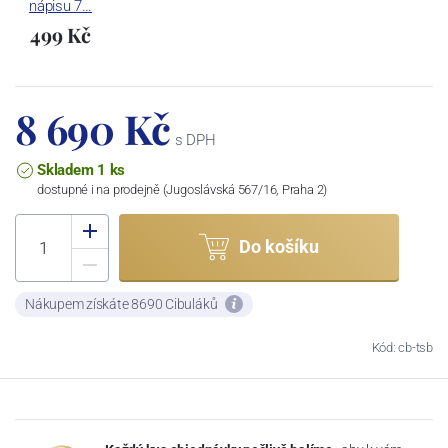
nápisu 7…
499 Kč
8 690 Kč
s DPH
Skladem 1 ks
dostupné i na prodejně (Jugoslávská 567/16, Praha 2)
Do košíku
Nákupem získáte 8690 Cibuláků
Kód: cb-tsb