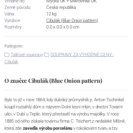
Vhodné do:
Myčka OK + Mikrovlnka OK
Země původu:
Česká republika
Váha:
12 kg
Výrobce:
Cibulák (Blue Onion pattern)
Rozměry:
0.0 x 0.0 x 0.0 cm
Kategorie:
Talířové soupravy
SOUPRAVY ZA VÝHODNÉ CENY -
Cibulák
O značce Cibulák (Blue Onion pattern)
Bylo to již v roce 1864, kdy dubský průmyslník p. Anton Tschinkel
koupil rozsáhlý dům s názvem Dolní lesní mlýn, v dnešní Tovární
ulici, v Dubí u Teplic, který přestavěl na výrobu majoliky. V roce
1885 od něho získala továrnu firma C. Teichert z nedaleké Míšně,
která zde
zavedla výrobu porcelánu
v rokokovém tvaru a tzv.