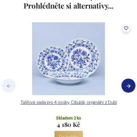
Prohlédněte si alternativy...
Talířová sada pro 4 osoby, Cibulák, originální z Dubí
Ta
Skladem 2 ks
4 180 Kč