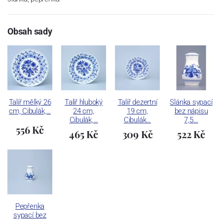
Obsah sady
Talíř mělký 26
Talíř hluboký
Talíř dezertní
Slánka sypací
cm, Cibulák,…
24 cm,
19 cm,
bez nápisu
Cibulák,…
Cibulák…
7,5…
556 Kč
465 Kč
309 Kč
522 Kč
Pepřenka
sypací bez