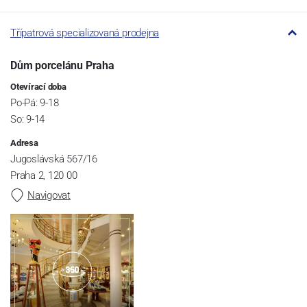
Třípatrová specializovaná prodejna
Dům porcelánu Praha
Otevírací doba
Po-Pá: 9-18
So: 9-14
Adresa
Jugoslávská 567/16
Praha 2, 120 00
Navigovat