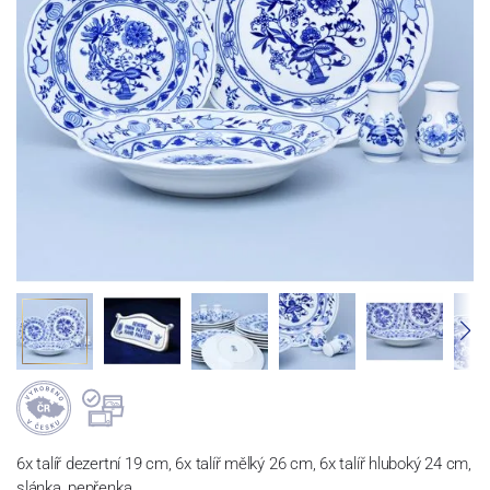
6x talíř dezertní 19 cm, 6x talíř mělký 26 cm, 6x talíř hluboký 24 cm,
slánka, pepřenka