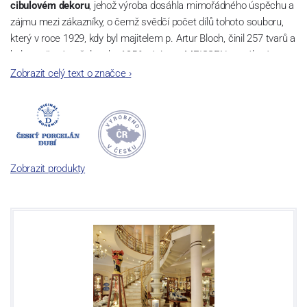
cibulovém dekoru
, jehož výroba dosáhla mimořádného úspěchu a
zájmu mezi zákazníky, o čemž svědčí počet dílů tohoto souboru,
který v roce 1929, kdy byl majitelem p. Artur Bloch, činil 257 tvarů a
byl označován až do roku 1956 nápisem MEISSEN v oválovém
rámečku.
Zobrazit celý text o značce
›
Dnes, kdy čtete tento úvod, nese firma název
Český porcelán
a
počet jeho dílů v cibulovém provedení je 850 tvarů. Tyto výrobky
jsou garantovány Asociací sklářského a keramického průmyslu
České republiky jako „
Český výrobek
“.
Zobrazit produkty
Výroba cibuláku na videu