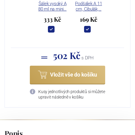
Šálek vysoký A
Podšálek A 11
80 ml na mini…
cm, Cibulák,…
333 Kč
169 Kč
502 Kč
s DPH
Vložit vše do košíku
Kusy jednotlivých produktů si můžete
upravit následně v košíku
Popis