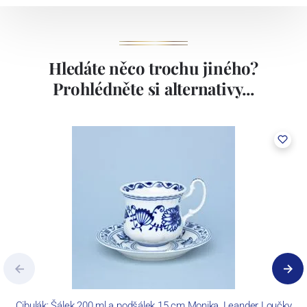
Hledáte něco trochu jiného?
Prohlédněte si alternativy...
Cibulák: Šálek 200 ml a podšálek 15 cm Monika, Leander Loučky