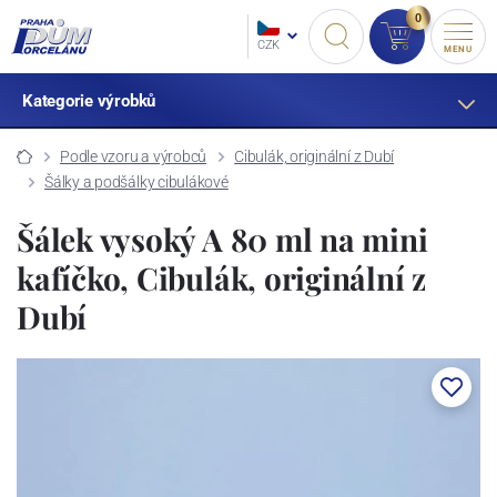
0
CZK
MENU
Kategorie výrobků
Podle vzoru a výrobců
Cibulák, originální z Dubí
Šálky a podšálky cibulákové
Šálek vysoký A 80 ml na mini
kafíčko, Cibulák, originální z
Dubí