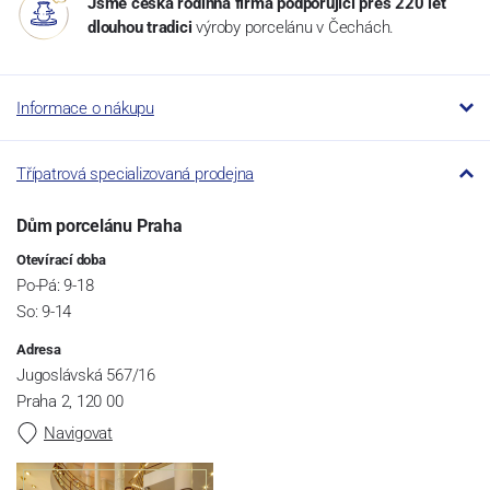
Jsme česká rodinná firma podporující přes 220 let
dlouhou tradici
výroby porcelánu v Čechách.
Informace o nákupu
Třípatrová specializovaná prodejna
Dům porcelánu Praha
Otevírací doba
Po-Pá: 9-18
So: 9-14
Adresa
Jugoslávská 567/16
Praha 2, 120 00
Navigovat