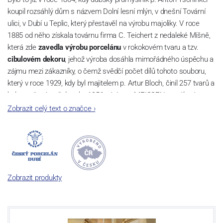
koupil rozsáhlý dům s názvem Dolní lesní mlýn, v dnešní Tovární
ulici, v Dubí u Teplic, který přestavěl na výrobu majoliky. V roce
1885 od něho získala továrnu firma C. Teichert z nedaleké Míšně,
která zde
zavedla výrobu porcelánu
v rokokovém tvaru a tzv.
cibulovém dekoru
, jehož výroba dosáhla mimořádného úspěchu a
zájmu mezi zákazníky, o čemž svědčí počet dílů tohoto souboru,
který v roce 1929, kdy byl majitelem p. Artur Bloch, činil 257 tvarů a
byl označován až do roku 1956 nápisem MEISSEN v oválovém
rámečku.
Zobrazit celý text o značce
›
Dnes, kdy čtete tento úvod, nese firma název
Český porcelán
a
počet jeho dílů v cibulovém provedení je 850 tvarů. Tyto výrobky
jsou garantovány Asociací sklářského a keramického průmyslu
České republiky jako „
Český výrobek
“.
Zobrazit produkty
Výroba cibuláku na videu