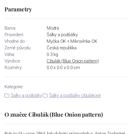
Parametry
Barva:
Modrá
Provedení:
Šálky a podšálky
Vhodné do:
Myčka OK + Mikrovlnka OK
Země původu:
Česká republika
Váha:
0.3 kg
Výrobce:
Cibulák (Blue Onion pattern)
Rozměry:
0.0 x 0.0 x 0.0 cm
Kategorie:
Šálky a podšálky
Šálky a podšálky cibulákové
O značce Cibulák (Blue Onion pattern)
Bylo to již v roce 1864, kdy dubský průmyslník p. Anton Tschinkel