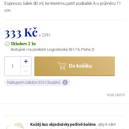
Espresso šálek 80 ml, ke kterému patří podšálek A o průměru 11
cm.
333 Kč
s DPH
Skladem 2 ks
dostupné i na prodejně (Jugoslávská 567/16, Praha 2)
Do košíku
Nákupem získáte 333 Cibuláků
Kód: cb010
Každý kus objednávky pečlivě balíme
, aby k vám