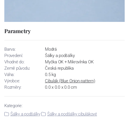
Parametry
Barva:
Modrá
Provedení:
Šálky a podšálky
Vhodné do:
Myčka OK + Mikrovlnka OK
Země původu:
Česká republika
Váha:
0.5 kg
Výrobce:
Cibulák (Blue Onion pattern)
Rozměry:
0.0 x 0.0 x 0.0 cm
Kategorie:
Šálky a podšálky
Šálky a podšálky cibulákové