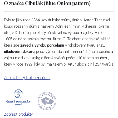
O značce Cibulák (Blue Onion pattern)
Bylo to již v roce 1864, kdy dubský průmyslník p. Anton Tschinkel
koupil rozsáhlý dům s názvem Dolní lesní mlýn, v dnešní Tovární
ulici, v Dubí u Teplic, který přestavěl na výrobu majoliky. V roce
1885 od něho získala továrnu firma C. Teichert z nedaleké Míšně,
která zde
zavedla výrobu porcelánu
v rokokovém tvaru a tzv.
cibulovém dekoru
, jehož výroba dosáhla mimořádného úspěchu a
zájmu mezi zákazníky, o čemž svědčí počet dílů tohoto souboru,
který v roce 1929, kdy byl majitelem p. Artur Bloch, činil 257 tvarů a
byl označován až do roku 1956 nápisem MEISSEN v oválovém
rámečku.
Zobrazit celý text o značce
›
Dnes, kdy čtete tento úvod, nese firma název
Český porcelán
a
počet jeho dílů v cibulovém provedení je 850 tvarů. Tyto výrobky
jsou garantovány Asociací sklářského a keramického průmyslu
České republiky jako „
Český výrobek
“.
Zobrazit produkty