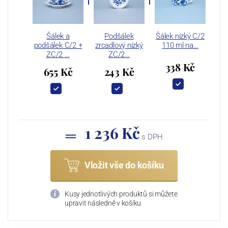
Šálek a
Podšálek
Šálek nízký C/2
podšálek C/2 +
zrcadlový nízký
110 ml na…
ZC/2 …
ZC/2…
338 Kč
655 Kč
243 Kč
1 236 Kč
s DPH
Vložit vše do košíku
Kusy jednotlivých produktů si můžete
upravit následně v košíku