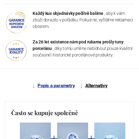
Každý kus objednávky pečlivě balíme
, aby k vám
zboží dorazilo v pořádku. Pokud ne, vyřídíme reklamaci
obratem.
Za 26 let existence nám pod rukama prošly tuny
porcelánu
, díky tomu umíme nabídnout pouze kvalitní
současné i historické porcelánové produkty.
Popis a parametry
Alternativy
Často se kupuje společně