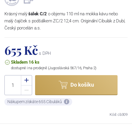
Krásný malý
šálek C/2
o objemu 110 ml na mokka kávu nebo
malý čajíček s podšálkem ZC/2 12,4 cm. Originální Cibulák z Dubí,
Český porcelán a.s.
655 Kč
s DPH
Skladem 16 ks
dostupné i na prodejně (Jugoslávská 567/16, Praha 2)
Do košíku
Nákupem získáte 655 Cibuláků
Kód: cb309