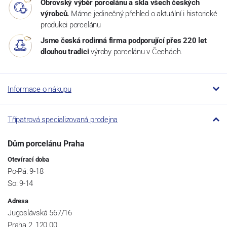
Obrovský výběr porcelánu a skla všech českých
výrobců.
Máme jedinečný přehled o aktuální i historické
produkci porcelánu
Jsme česká rodinná firma podporující přes 220 let
dlouhou tradici
výroby porcelánu v Čechách.
Informace o nákupu
Třípatrová specializovaná prodejna
Dům porcelánu Praha
Otevírací doba
Po-Pá: 9-18
So: 9-14
Adresa
Jugoslávská 567/16
Praha 2, 120 00