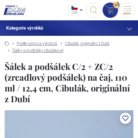
0
CZK
MENU
Kategorie výrobků
Podle vzoru a výrobců
Cibulák, originální z Dubí
Šálky a podšálky cibulákové
Šálek a podšálek C/2 + ZC/2
(zrcadlový podšálek) na čaj, 110
ml / 12,4 cm, Cibulák, originální
z Dubí