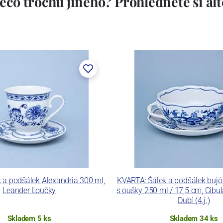
ěco trochu jiného? Prohlédněte si alte
k a podšálek Alexandria 300 ml,
KVARTA: Šálek a podšálek bujó
Leander Loučky
s oušky 250 ml / 17,5 cm, Cibulá
Dubí (4.j.)
Skladem 5 ks
Skladem 34 ks