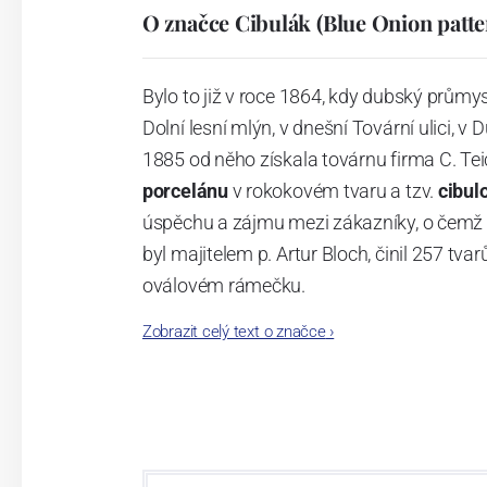
O značce Cibulák (Blue Onion patte
Bylo to již v roce 1864, kdy dubský průmy
Dolní lesní mlýn, v dnešní Tovární ulici, v 
1885 od něho získala továrnu firma C. Tei
porcelánu
v rokokovém tvaru a tzv.
cibul
úspěchu a zájmu mezi zákazníky, o čemž s
byl majitelem p. Artur Bloch, činil 257 
oválovém rámečku.
Zobrazit celý text o značce
›
Dnes, kdy čtete tento úvod, nese firma n
provedení je 850 tvarů. Tyto výrobky jso
průmyslu České republiky jako „
Český výr