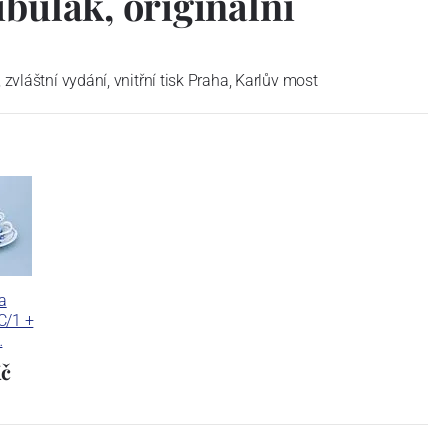
ibulák, originální
 zvláštní vydání, vnitřní tisk Praha, Karlův most
a
C/1 +
…
Kč