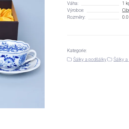
Váha:
1 k
Výrobce:
Cib
Rozměry:
0.0
Kategorie:
Šálky a podšálky
Šálky a