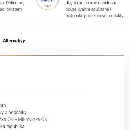
dku. Pokud ne,
díky tomu umíme nabídnout
aci obratem.
pouze kvalitní současné i
historické porcelánové produkty.
Alternativy
drá
ky a podšálky
ka OK + Mikrovlnka OK
ká republika