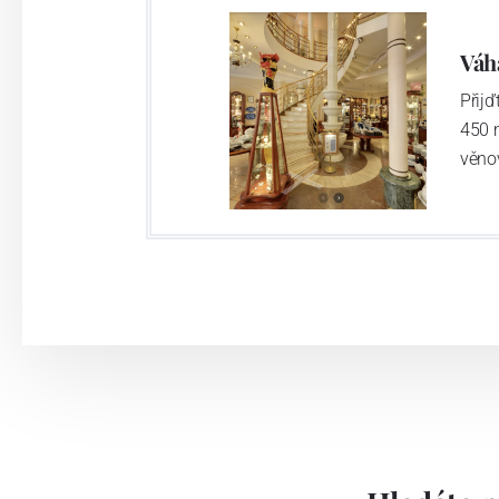
Výroba cibuláku na videu
Váh
Přij
450 
věno