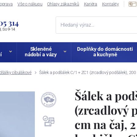
oprava
Vše o nákupu
Ohlasy zákazníků
Kariéra
Kontakty
05 314
, So 9-14
Skleněné
Doplňky do domácnosti
í
nádobí a vázy
a kuchyně
dšálky cibulákové
Šálek a podšálek C/1 + ZC1 (zrcadlový podšálek), 200 ml
Šálek a pod
(zrcadlový p
cm na čaj, 2