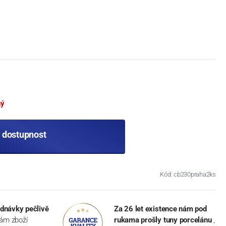
ný
t dostupnost
Kód: cb230praha2ks
dnávky pečlivě
Za 26 let existence nám pod
vám zboží
rukama prošly tuny porcelánu
,