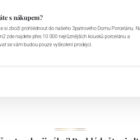
áte s nákupem?
ďte si zboží prohlédnout do našeho 3patrového Domu Porcelánu. N
m2 zde najdete přes 10 000 nejrůznějších kousků porcelánu a
vat se vám budou pouze vyškolení prodejci.