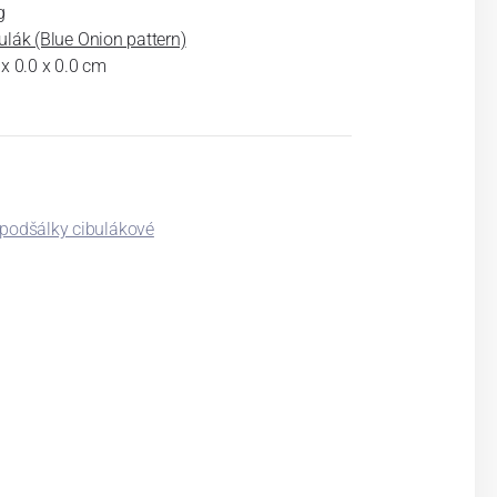
g
ulák (Blue Onion pattern)
 x 0.0 x 0.0 cm
 podšálky cibulákové