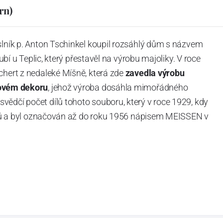
rn)
slník p. Anton Tschinkel koupil rozsáhlý dům s názvem
Dubí u Teplic, který přestavěl na výrobu majoliky. V roce
chert z nedaleké Míšně, která zde
zavedla výrobu
ovém dekoru
, jehož výroba dosáhla mimořádného
vědčí počet dílů tohoto souboru, který v roce 1929, kdy
tvarů a byl označován až do roku 1956 nápisem MEISSEN v
ázev
Český porcelán
a počet jeho dílů v cibulovém
u garantovány Asociací sklářského a keramického
obek
“.