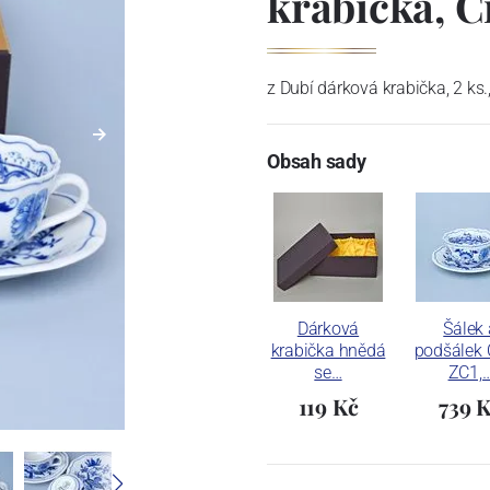
krabička, C
z Dubí dárková krabička, 2 ks.,
Obsah sady
Dárková
Šálek 
krabička hnědá
podšálek 
se…
ZC1,
119 Kč
739 