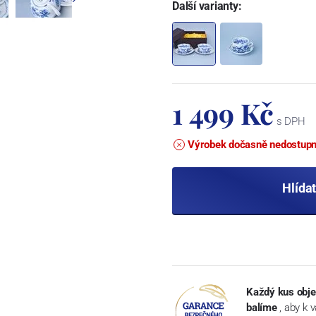
Další varianty:
1 499 Kč
s DPH
Výrobek dočasně nedostup
Hlída
Každý kus obje
balíme
, aby k 