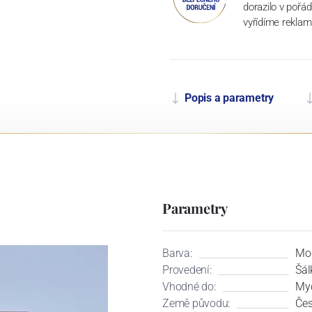
dorazilo v pořá
vyřídíme reklam
Popis a parametry
Parametry
Barva:
Mo
Provedení:
Šál
Vhodné do:
Myč
Země původu:
Čes