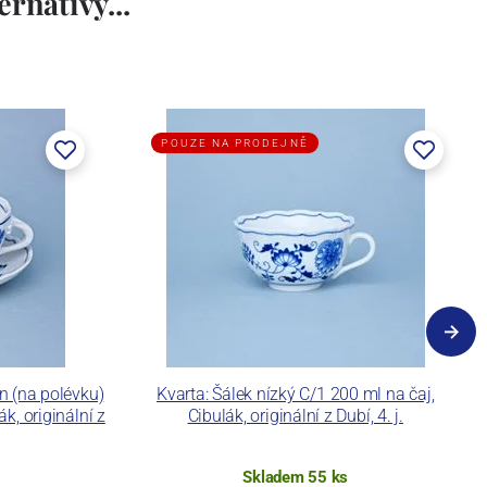
rnativy...
POUZE NA PRODEJNĚ
n (na polévku)
Kvarta: Šálek nízký C/1 200 ml na čaj,
k, originální z
Cibulák, originální z Dubí, 4. j.
Skladem 55 ks