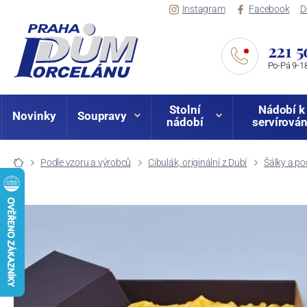
Instagram
Facebook
D
221 5
Po-Pá 9-18
Stolní
Nádobí k
Novinky
Soupravy
nádobí
servírován
Podle vzoru a výrobců
Cibulák, originální z Dubí
Šálky a po