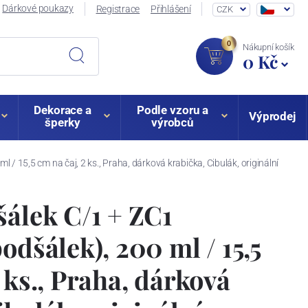
Dárkové poukazy
Registrace
Přihlášení
CZK
0
Nákupní košík
0 Kč
Dekorace a
Podle vzoru a
Výprodej
šperky
výrobců
 / 15,5 cm na čaj, 2 ks., Praha, dárková krabička, Cibulák, originální
šálek C/1 + ZC1
odšálek), 200 ml / 15,5
 ks., Praha, dárková