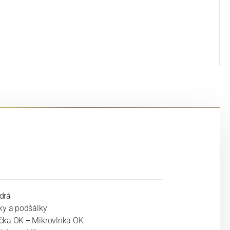
drá
ky a podšálky
ka OK + Mikrovlnka OK