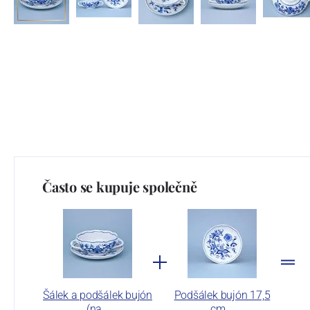
Často se kupuje společně
Šálek a podšálek bujón
Podšálek bujón 17,5
(na…
cm,…