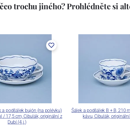
ěco trochu jiného? Prohlédněte si alte
 a podšálek bujón (na polévku)
Šálek a podšálek B + B, 210 
 / 17,5 cm, Cibulák, originální z
kávu, Cibulák, originální
Dubí (4.j.)