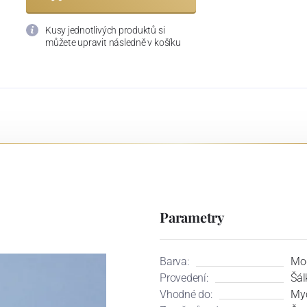
Kusy jednotlivých produktů si
můžete upravit následně v košíku
Parametry
Barva:
Mo
Provedení:
Šál
Vhodné do:
Myč