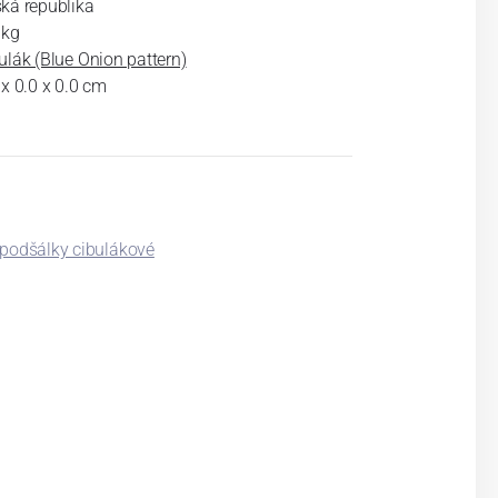
ká republika
 kg
ulák (Blue Onion pattern)
 x 0.0 x 0.0 cm
 podšálky cibulákové