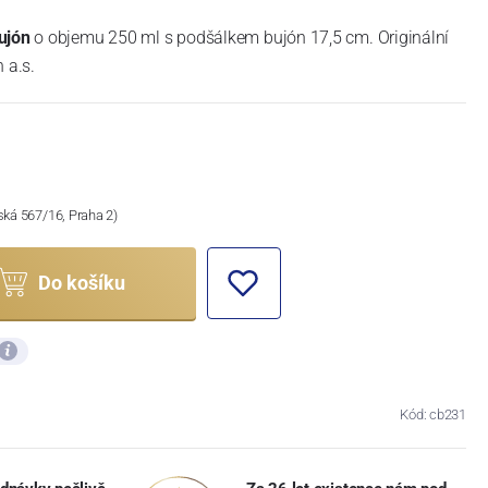
ujón
o objemu 250 ml s podšálkem bujón 17,5 cm. Originální
 a.s.
ská 567/16, Praha 2)
Do košíku
Kód: cb231