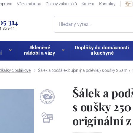
oprava
Vše o nákupu
Ohlasy zákazníků
Kariéra
Kontakty
05 314
, So 9-14
Skleněné
Doplňky do domácnosti
í
nádobí a vázy
a kuchyně
dšálky cibulákové
Šálek a podšálek bujón (na polévku) s oušky 250 ml / 17
Šálek a pod
s oušky 250 
originální 