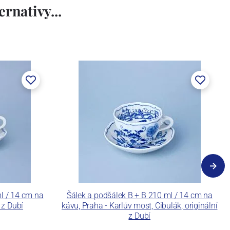
rnativy...
ml / 14 cm na
Šálek a podšálek B + B 210 ml / 14 cm na
 z Dubí
kávu, Praha - Karlův most, Cibulák, originální
z Dubí