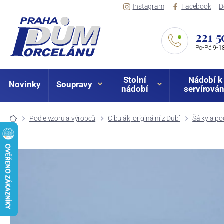
Instagram
Facebook
D
221 5
Po-Pá 9-18
Stolní
Nádobí k
Novinky
Soupravy
nádobí
servírován
Podle vzoru a výrobců
Cibulák, originální z Dubí
Šálky a po