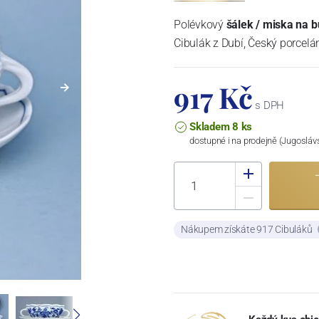
Polévkový
šálek / miska na b
Cibulák z Dubí, Český porcelán
917 Kč
s DPH
Skladem 8 ks
dostupné i na prodejně (Jugosláv
Nákupem získáte 917 Cibuláků