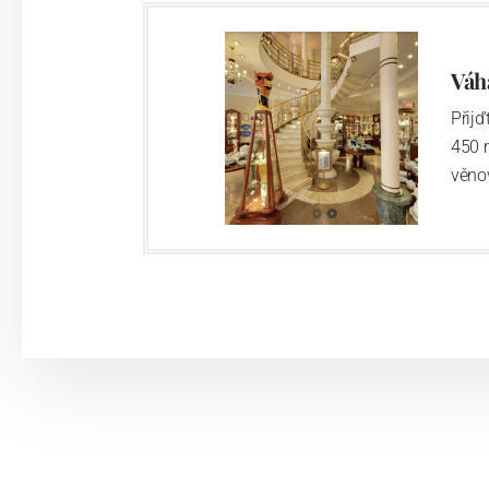
Výroba cibuláku na videu
Váh
Přij
450 
věno