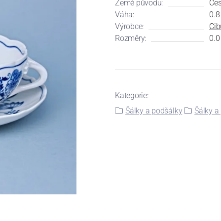
Země původu:
Čes
Váha:
0.8
Výrobce:
Cib
Rozměry:
0.0
Kategorie:
Šálky a podšálky
Šálky a