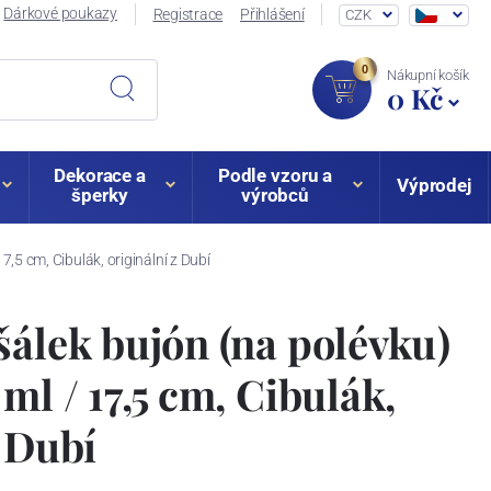
Dárkové poukazy
Registrace
Přihlášení
CZK
0
Nákupní košík
0 Kč
Dekorace a
Podle vzoru a
Výprodej
šperky
výrobců
,5 cm, Cibulák, originální z Dubí
šálek bujón (na polévku)
ml / 17,5 cm, Cibulák,
z Dubí