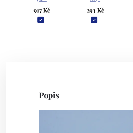
917 Kč
293 Kč
Popis