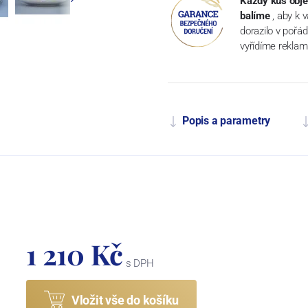
Každý kus obje
balíme
, aby k 
dorazilo v pořá
vyřídíme reklam
Popis a parametry
1 210 Kč
s DPH
Vložit vše do košíku