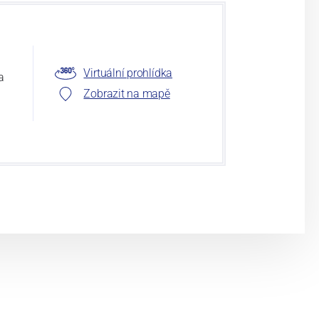
Virtuální prohlídka
a
Zobrazit na mapě