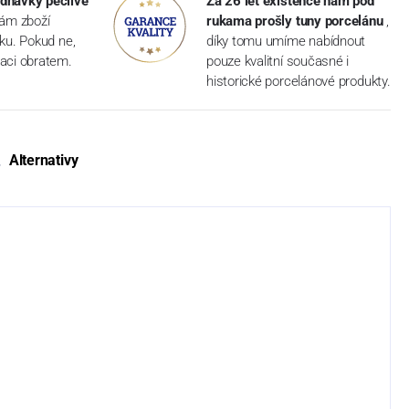
dnávky pečlivě
Za 26 let existence nám pod
vám zboží
rukama prošly tuny porcelánu
,
dku. Pokud ne,
díky tomu umíme nabídnout
aci obratem.
pouze kvalitní současné i
historické porcelánové produkty.
Alternativy