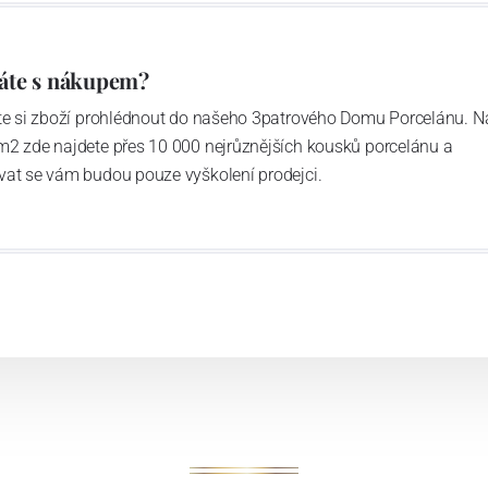
áte s nákupem?
ďte si zboží prohlédnout do našeho 3patrového Domu Porcelánu. N
m2 zde najdete přes 10 000 nejrůznějších kousků porcelánu a
vat se vám budou pouze vyškolení prodejci.