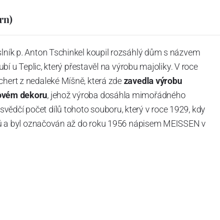
rn)
slník p. Anton Tschinkel koupil rozsáhlý dům s názvem
Dubí u Teplic, který přestavěl na výrobu majoliky. V roce
chert z nedaleké Míšně, která zde
zavedla výrobu
ovém dekoru
, jehož výroba dosáhla mimořádného
vědčí počet dílů tohoto souboru, který v roce 1929, kdy
tvarů a byl označován až do roku 1956 nápisem MEISSEN v
ázev
Český porcelán
a počet jeho dílů v cibulovém
u garantovány Asociací sklářského a keramického
obek
“.