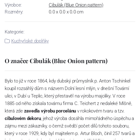
Výrobce:
Cibulák (Blue Onion pattern)
Rozměry:
0.0 x 0.0 x 0.0 cm
Kategorie:
Kuchyňské doplňky
O značce Cibulák (Blue Onion pattern)
Bylo to již v roce 1864, kdy dubský průmyslník p. Anton Tschinkel
koupil rozsáhlý dům s názvem Dolní lesní mlýn, v dnešní Tovární
ulici, v Dubí u Teplic, který přestavěl na výrobu majoliky. V roce
1885 od něho získala továrnu firma C. Teichert z nedaleké Míšně,
která zde
zavedla výrobu porcelánu
v rokokovém tvaru a tzv.
cibulovém dekoru
, jehož výroba dosáhla mimořádného úspěchu a
zájmu mezi zákazníky, o čemž svědčí počet dílů tohoto souboru,
který v roce 1929, kdy byl majitelem p. Artur Bloch, činil 257 tvarů a