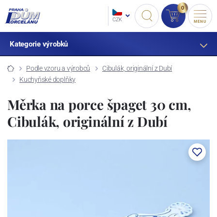
0
CZK
MENU
Kategorie výrobků
Podle vzoru a výrobců
Cibulák, originální z Dubí
Kuchyňské doplňky
Měrka na porce špaget 30 cm,
Cibulák, originální z Dubí