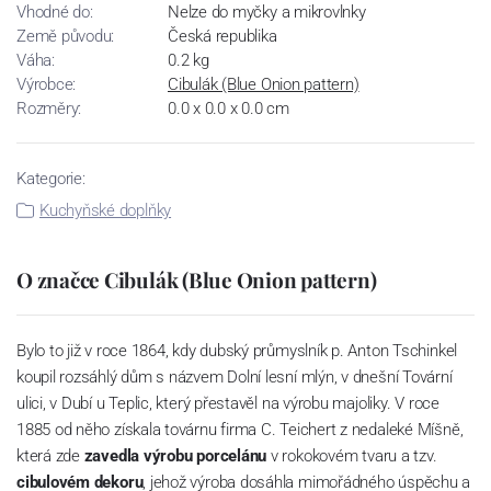
Vhodné do:
Nelze do myčky a mikrovlnky
Země původu:
Česká republika
Váha:
0.2 kg
Výrobce:
Cibulák (Blue Onion pattern)
Rozměry:
0.0 x 0.0 x 0.0 cm
Kategorie:
Kuchyňské doplňky
O značce Cibulák (Blue Onion pattern)
Bylo to již v roce 1864, kdy dubský průmyslník p. Anton Tschinkel
koupil rozsáhlý dům s názvem Dolní lesní mlýn, v dnešní Tovární
ulici, v Dubí u Teplic, který přestavěl na výrobu majoliky. V roce
1885 od něho získala továrnu firma C. Teichert z nedaleké Míšně,
která zde
zavedla výrobu porcelánu
v rokokovém tvaru a tzv.
cibulovém dekoru
, jehož výroba dosáhla mimořádného úspěchu a