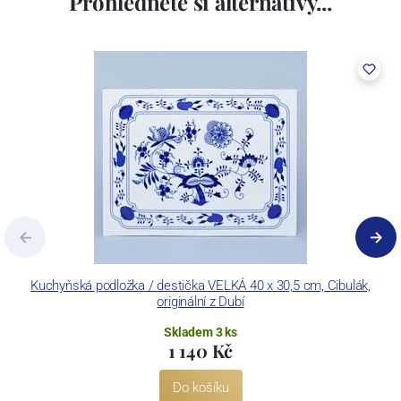
Prohlédněte si alternativy...
Kuchyňská podložka / destička VELKÁ 40 x 30,5 cm, Cibulák,
P
originální z Dubí
Skladem 3 ks
1 140 Kč
Do košíku