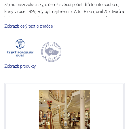
zájmu mezi zákazníky, o čemž svědčí počet dílů tohoto souboru,
který v roce 1929, kdy byl majitelem p. Artur Bloch, činil 257 tvarů a
byl označován až do roku 1956 nápisem MEISSEN v oválovém
rámečku.
Zobrazit celý text o značce
›
Dnes, kdy čtete tento úvod, nese firma název
Český porcelán
a
počet jeho dílů v cibulovém provedení je 850 tvarů. Tyto výrobky
jsou garantovány Asociací sklářského a keramického průmyslu
České republiky jako „
Český výrobek
“.
Zobrazit produkty
Výroba cibuláku na videu