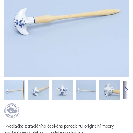
Kvedlačka z tradičního českého porcelánu, originální modrý