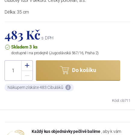
cibulový vzor v dekoru. Český porcelán, a.s.
Délka: 35 cm
483 Kč
s DPH
Skladem 3 ks
dostupné i na prodejně (Jugoslávská 567/16, Praha 2)
Do košíku
Nákupem získáte 483 Cibuláků
Kód: cb711
Každý kus objednávky pečlivě balíme
, aby k vám