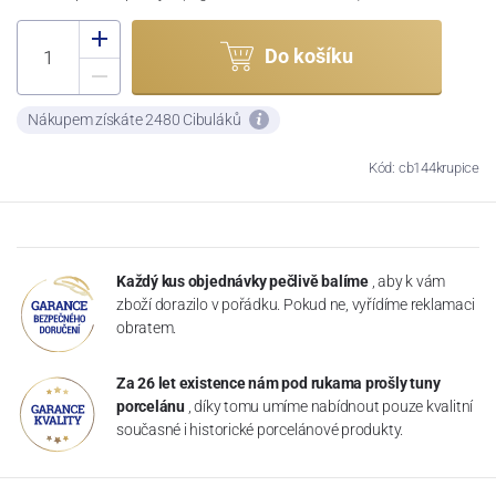
Do košíku
Nákupem získáte 2480 Cibuláků
Kód: cb144krupice
Každý kus objednávky pečlivě balíme
, aby k vám
zboží dorazilo v pořádku. Pokud ne, vyřídíme reklamaci
obratem.
Za 26 let existence nám pod rukama prošly tuny
porcelánu
, díky tomu umíme nabídnout pouze kvalitní
současné i historické porcelánové produkty.