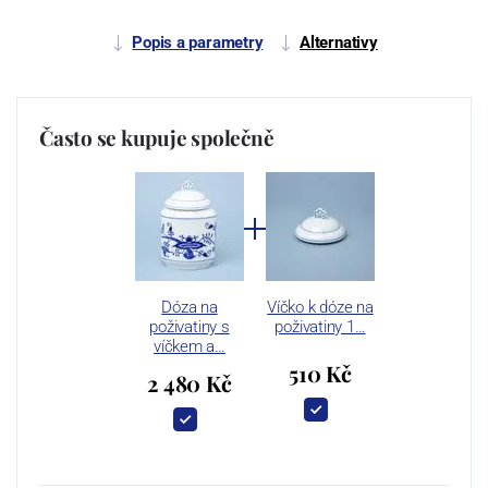
Popis a parametry
Alternativy
Často se kupuje společně
Dóza na
Víčko k dóze na
poživatiny s
poživatiny 1…
víčkem a…
510 Kč
2 480 Kč