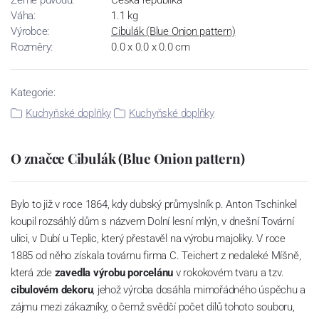
Váha:
1.1 kg
Výrobce:
Cibulák (Blue Onion pattern)
Rozměry:
0.0 x 0.0 x 0.0 cm
Kategorie:
Kuchyňské doplňky
Kuchyňské doplňky
O značce Cibulák (Blue Onion pattern)
Bylo to již v roce 1864, kdy dubský průmyslník p. Anton Tschinkel
koupil rozsáhlý dům s názvem Dolní lesní mlýn, v dnešní Tovární
ulici, v Dubí u Teplic, který přestavěl na výrobu majoliky. V roce
1885 od něho získala továrnu firma C. Teichert z nedaleké Míšně,
která zde
zavedla výrobu porcelánu
v rokokovém tvaru a tzv.
cibulovém dekoru
, jehož výroba dosáhla mimořádného úspěchu a
zájmu mezi zákazníky, o čemž svědčí počet dílů tohoto souboru,