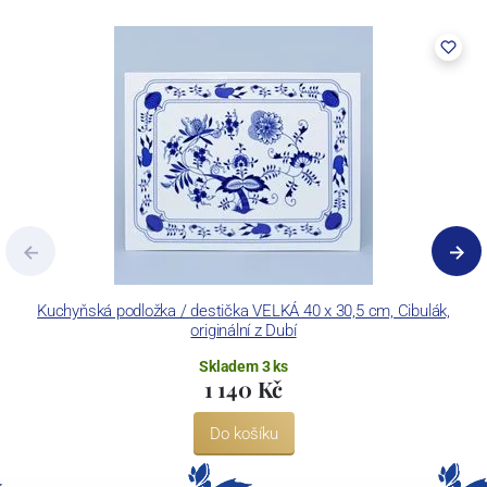
Kuchyňská podložka / destička VELKÁ 40 x 30,5 cm, Cibulák,
P
originální z Dubí
Skladem 3 ks
1 140 Kč
Do košíku