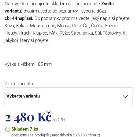
Nápisy, které nenajdete skladem (viz seznam níže
Zvolte
variantu
) prosím uveďte do poznámky - vyberte dózu
cb144napřání.
Do poznámky prosím uveďte, jaký nápis si přejete.
Káva, Kakao, Mouka hrubá, Mouka, Cukr, Čaj, Čočka, Fazole,
Houby, Hrách, Krupice, Mák, Rýže, Strouhanka, Sůl, Těstoviny, či
jakýkoli, který si přejete.
Výška s víčkem 185 mm
Zvolte variantu:
Vyberte variantu
2 480 Kč
s DPH
Skladem 7 ks
dostupné i na prodejně (Jugoslávská 567/16, Praha 2)