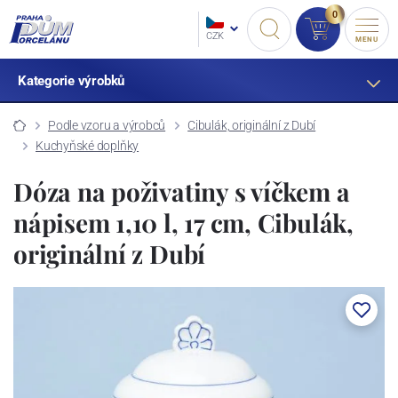
0
CZK
MENU
Kategorie výrobků
Podle vzoru a výrobců
Cibulák, originální z Dubí
Kuchyňské doplňky
Dóza na poživatiny s víčkem a
nápisem 1,10 l, 17 cm, Cibulák,
originální z Dubí