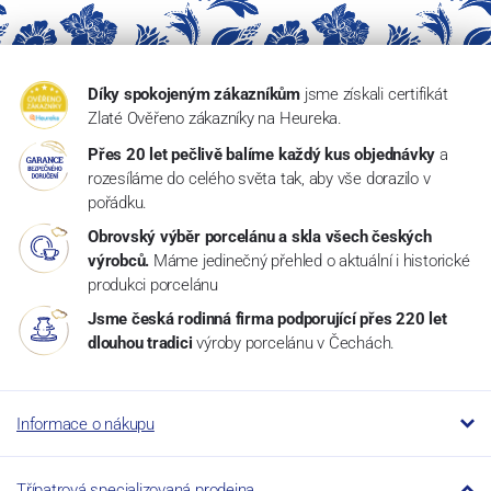
Díky spokojeným zákazníkům
jsme získali certifikát
Zlaté Ověřeno zákazníky na Heureka.
Přes 20 let pečlivě balíme každý kus objednávky
a
rozesíláme do celého světa tak, aby vše dorazilo v
pořádku.
Obrovský výběr porcelánu a skla všech českých
výrobců.
Máme jedinečný přehled o aktuální i historické
produkci porcelánu
Jsme česká rodinná firma podporující přes 220 let
dlouhou tradici
výroby porcelánu v Čechách.
Informace o nákupu
Třípatrová specializovaná prodejna