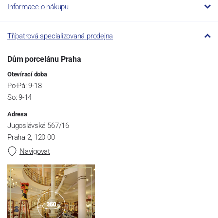
Informace o nákupu
Třípatrová specializovaná prodejna
Dům porcelánu Praha
Otevírací doba
Po-Pá: 9-18
So: 9-14
Adresa
Jugoslávská 567/16
Praha 2, 120 00
Navigovat