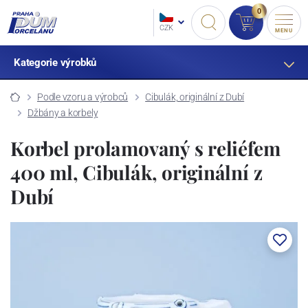
0
CZK
MENU
Kategorie výrobků
Podle vzoru a výrobců
Cibulák, originální z Dubí
Džbány a korbely
Korbel prolamovaný s reliéfem
400 ml, Cibulák, originální z
Dubí