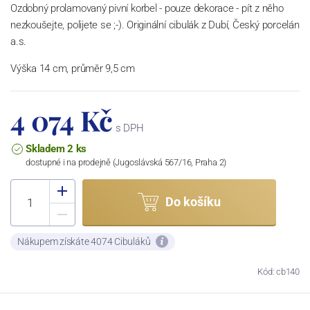
Ozdobný prolamovaný pivní korbel - pouze dekorace - pít z něho
nezkoušejte, polijete se ;-). Originální cibulák z Dubí, Český porcelán
a.s.
Výška 14 cm, průměr 9,5 cm
4 074 Kč
s DPH
Skladem 2 ks
dostupné i na prodejně (Jugoslávská 567/16, Praha 2)
Do košíku
Nákupem získáte 4074 Cibuláků
Kód: cb140