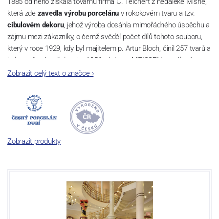
1885 od něho získala továrnu firma C. Teichert z nedaleké Míšně,
která zde
zavedla výrobu porcelánu
v rokokovém tvaru a tzv.
cibulovém dekoru
, jehož výroba dosáhla mimořádného úspěchu a
zájmu mezi zákazníky, o čemž svědčí počet dílů tohoto souboru,
který v roce 1929, kdy byl majitelem p. Artur Bloch, činil 257 tvarů a
byl označován až do roku 1956 nápisem MEISSEN v oválovém
rámečku.
Zobrazit celý text o značce
›
Dnes, kdy čtete tento úvod, nese firma název
Český porcelán
a
počet jeho dílů v cibulovém provedení je 850 tvarů. Tyto výrobky
jsou garantovány Asociací sklářského a keramického průmyslu
České republiky jako „
Český výrobek
“.
Zobrazit produkty
Výroba cibuláku na videu