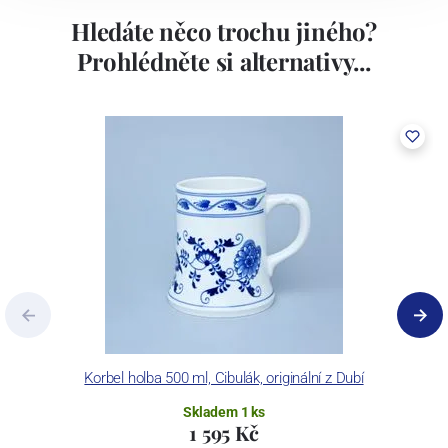
Hledáte něco trochu jiného?
Prohlédněte si alternativy...
Korbel holba 500 ml, Cibulák, originální z Dubí
Skladem 1 ks
1 595 Kč