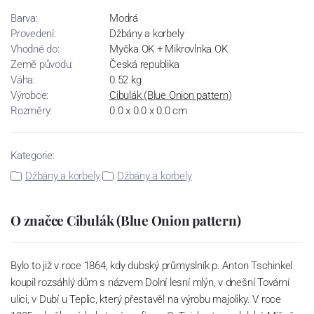
Barva:
Modrá
Provedení:
Džbány a korbely
Vhodné do:
Myčka OK + Mikrovlnka OK
Země původu:
Česká republika
Váha:
0.52 kg
Výrobce:
Cibulák (Blue Onion pattern)
Rozměry:
0.0 x 0.0 x 0.0 cm
Kategorie:
Džbány a korbely
Džbány a korbely
O značce Cibulák (Blue Onion pattern)
Bylo to již v roce 1864, kdy dubský průmyslník p. Anton Tschinkel
koupil rozsáhlý dům s názvem Dolní lesní mlýn, v dnešní Tovární
ulici, v Dubí u Teplic, který přestavěl na výrobu majoliky. V roce