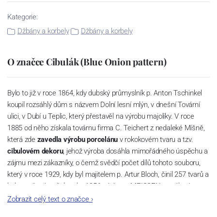
Kategorie:
Džbány a korbely
Džbány a korbely
O značce Cibulák (Blue Onion pattern)
Bylo to již v roce 1864, kdy dubský průmyslník p. Anton Tschinkel
koupil rozsáhlý dům s názvem Dolní lesní mlýn, v dnešní Tovární
ulici, v Dubí u Teplic, který přestavěl na výrobu majoliky. V roce
1885 od něho získala továrnu firma C. Teichert z nedaleké Míšně,
která zde
zavedla výrobu porcelánu
v rokokovém tvaru a tzv.
cibulovém dekoru
, jehož výroba dosáhla mimořádného úspěchu a
zájmu mezi zákazníky, o čemž svědčí počet dílů tohoto souboru,
který v roce 1929, kdy byl majitelem p. Artur Bloch, činil 257 tvarů a
byl označován až do roku 1956 nápisem MEISSEN v oválovém
rámečku.
Zobrazit celý text o značce
›
Dnes, kdy čtete tento úvod, nese firma název
Český porcelán
a