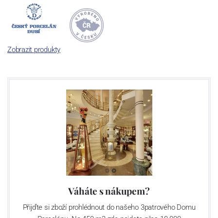
počet jeho dílů v cibulovém provedení je 850 tvarů. Tyto výrobky
jsou garantovány Asociací sklářského a keramického průmyslu
České republiky jako „
Český výrobek
“.
Zobrazit produkty
Výroba cibuláku na videu
Váháte s nákupem?
Přijďte si zboží prohlédnout do našeho 3patrového Domu