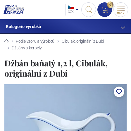
0
CZK
MENU
Kategorie výrobků
Podle vzoru a výrobců
Cibulák, originální z Dubí
Džbány a korbely
Džbán baňatý 1,2 l, Cibulák,
originální z Dubí