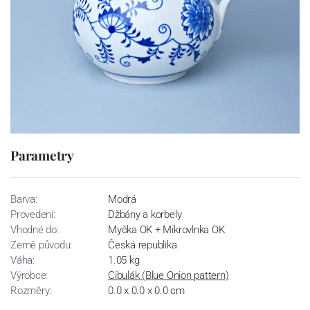
Parametry
Barva:
Modrá
Provedení:
Džbány a korbely
Vhodné do:
Myčka OK + Mikrovlnka OK
Země původu:
Česká republika
Váha:
1.05 kg
Výrobce:
Cibulák (Blue Onion pattern)
Rozměry:
0.0 x 0.0 x 0.0 cm