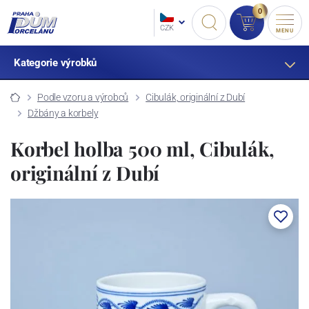
0
CZK
MENU
Kategorie výrobků
Podle vzoru a výrobců
Cibulák, originální z Dubí
Džbány a korbely
Korbel holba 500 ml, Cibulák,
originální z Dubí