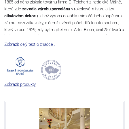
1885 od něho získala továrnu firma C. Teichert z nedaleké Míšně,
která zde
zavedla výrobu porcelánu
v rokokovém tvaru a tzv.
cibulovém dekoru
, jehož výroba dosáhla mimořádného úspěchu a
zájmu mezi zákazníky, o čemž svědčí počet dílů tohoto souboru,
který v roce 1929, kdy byl majitelem p. Artur Bloch, činil 257 tvarů a
byl označován až do roku 1956 nápisem MEISSEN v oválovém
rámečku.
Zobrazit celý text o značce
›
Dnes, kdy čtete tento úvod, nese firma název
Český porcelán
a
počet jeho dílů v cibulovém provedení je 850 tvarů. Tyto výrobky
jsou garantovány Asociací sklářského a keramického průmyslu
České republiky jako „
Český výrobek
“.
Zobrazit produkty
Výroba cibuláku na videu