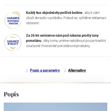
Každý kus objednávky pečlivě balíme
, aby k vám
zboží dorazilo v pořádku. Pokud ne, vyřídíme reklamaci
obratem.
Za 26 let existence nám pod rukama prošly tuny
porcelánu
, díky tomu umíme nabídnout pouze kvalitní
současné i historické porcelánové produkty.
Popis a parametry
Alternativy
Popis