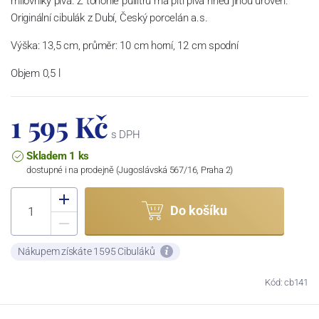
milovníky piva. Z tohohle půllitru má pití piva hned jinou úroveň.
Originální cibulák z Dubí, Český porcelán a.s.
Výška: 13,5 cm, průměr: 10 cm horní, 12 cm spodní
Objem 0,5 l
1 595 Kč
s DPH
Skladem 1 ks
dostupné i na prodejně (Jugoslávská 567/16, Praha 2)
Do košíku
Nákupem získáte 1595 Cibuláků
Kód: cb141