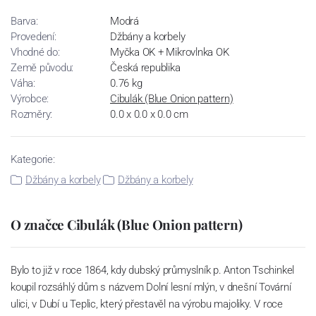
Barva:
Modrá
Provedení:
Džbány a korbely
Vhodné do:
Myčka OK + Mikrovlnka OK
Země původu:
Česká republika
Váha:
0.76 kg
Výrobce:
Cibulák (Blue Onion pattern)
Rozměry:
0.0 x 0.0 x 0.0 cm
Kategorie:
Džbány a korbely
Džbány a korbely
O značce Cibulák (Blue Onion pattern)
Bylo to již v roce 1864, kdy dubský průmyslník p. Anton Tschinkel
koupil rozsáhlý dům s názvem Dolní lesní mlýn, v dnešní Tovární
ulici, v Dubí u Teplic, který přestavěl na výrobu majoliky. V roce