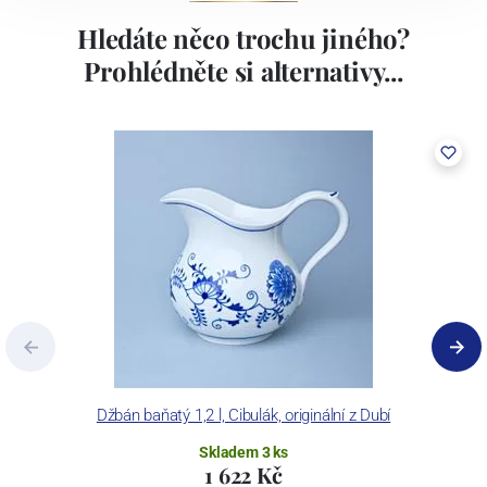
Hledáte něco trochu jiného?
Prohlédněte si alternativy...
Džbán baňatý 1,2 l, Cibulák, originální z Dubí
Skladem 3 ks
1 622 Kč