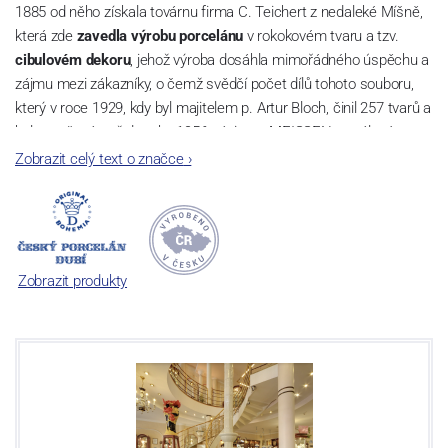
1885 od něho získala továrnu firma C. Teichert z nedaleké Míšně,
která zde
zavedla výrobu porcelánu
v rokokovém tvaru a tzv.
cibulovém dekoru
, jehož výroba dosáhla mimořádného úspěchu a
zájmu mezi zákazníky, o čemž svědčí počet dílů tohoto souboru,
který v roce 1929, kdy byl majitelem p. Artur Bloch, činil 257 tvarů a
byl označován až do roku 1956 nápisem MEISSEN v oválovém
rámečku.
Zobrazit celý text o značce
›
Dnes, kdy čtete tento úvod, nese firma název
Český porcelán
a
počet jeho dílů v cibulovém provedení je 850 tvarů. Tyto výrobky
jsou garantovány Asociací sklářského a keramického průmyslu
České republiky jako „
Český výrobek
“.
Zobrazit produkty