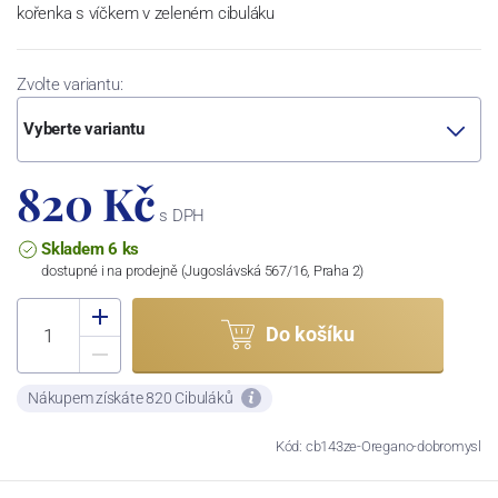
kořenka s víčkem v zeleném cibuláku
Zvolte variantu:
Vyberte variantu
820 Kč
s DPH
Skladem 6 ks
dostupné i na prodejně (Jugoslávská 567/16, Praha 2)
Do košíku
Nákupem získáte 820 Cibuláků
Kód: cb143ze-Oregano-dobromysl