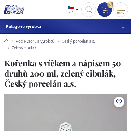
0
CZK
MENU
Kategorie výrobků
Podle vzoru a výrobců
Český porcelán a.s.
Zelený cibulák
Kořenka s víčkem a nápisem 50
druhů 200 ml, zelený cibulák,
Český porcelán a.s.