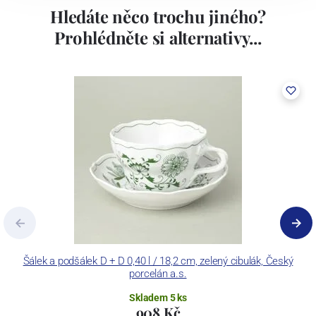
Hledáte něco trochu jiného?
Prohlédněte si alternativy...
Šálek a podšálek D + D 0,40 l / 18,2 cm, zelený cibulák, Český
M
porcelán a.s.
Skladem 5 ks
908 Kč