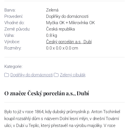
Barva:
Zelená
Provedení:
Doplňky do domácnosti
Vhodné do:
Myčka OK + Mikrovlnka OK
Země původu:
Česká republika
Váha:
0.8 kg
Výrobce:
Český porcelán a.s., Dubí
Rozměry:
0.0 x 0.0 x 0.0 cm
Kategorie:
Doplňky do domácnosti
Zelený cibulák
O značce Český porcelán a.s., Dubí
Bylo to již v roce 1864, kdy dubský průmyslník p. Anton Tschinkel
koupil rozsáhlý dům s názvem Dolní lesní mlýn, v dnešní Tovární
ulici, v Dubí u Teplic, který přestavěl na výrobu majoliky. V roce