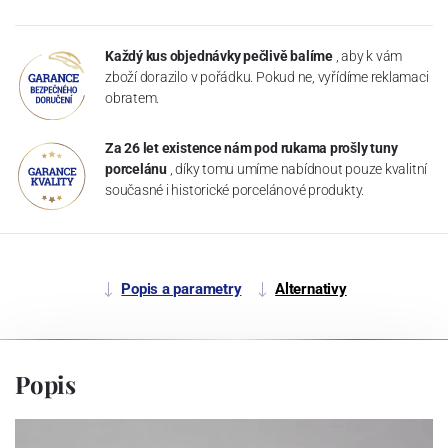
Každý kus objednávky pečlivě balíme
, aby k vám
zboží dorazilo v pořádku. Pokud ne, vyřídíme reklamaci
obratem.
Za 26 let existence nám pod rukama prošly tuny
porcelánu
, díky tomu umíme nabídnout pouze kvalitní
současné i historické porcelánové produkty.
Popis a parametry
Alternativy
Popis