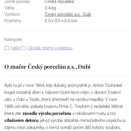
Země původu:
Česká republika
Váha:
0.4 kg
Výrobce:
Český porcelán a.s., Dubí
Rozměry:
0.0 x 0.0 x 0.0 cm
Kategorie:
Talíře
Cibulák zelený s platinou
O značce Český porcelán a.s., Dubí
Bylo to již v roce 1864, kdy dubský průmyslník p. Anton Tschinkel
koupil rozsáhlý dům s názvem Dolní lesní mlýn, v dnešní Tovární
ulici, v Dubí u Teplic, který přestavěl na výrobu majoliky. V roce
1885 od něho získala továrnu firma C. Teichert z nedaleké Míšně,
která zde
zavedla výrobu porcelánu
v rokokovém tvaru a tzv.
cibulovém dekoru
, jehož výroba dosáhla mimořádného úspěchu a
zájmu mezi zákazníky, o čemž svědčí počet dílů tohoto souboru,