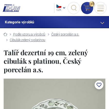
0
CZK
MENU
Kategorie výrobků
Podle vzoru a výrobců
Český porcelán a.s.
Cibulák zelený s platinou
Talíř dezertní 19 cm, zelený
cibulák s platinou, Český
porcelán a.s.