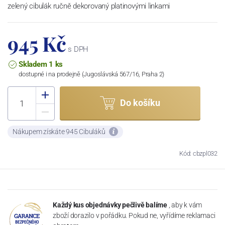
zelený cibulák ručně dekorovaný platinovými linkami
945 Kč
s DPH
Skladem 1 ks
dostupné i na prodejně (Jugoslávská 567/16, Praha 2)
Do košíku
Nákupem získáte 945 Cibuláků
Kód: cbzpl032
Každý kus objednávky pečlivě balíme
, aby k vám
zboží dorazilo v pořádku. Pokud ne, vyřídíme reklamaci