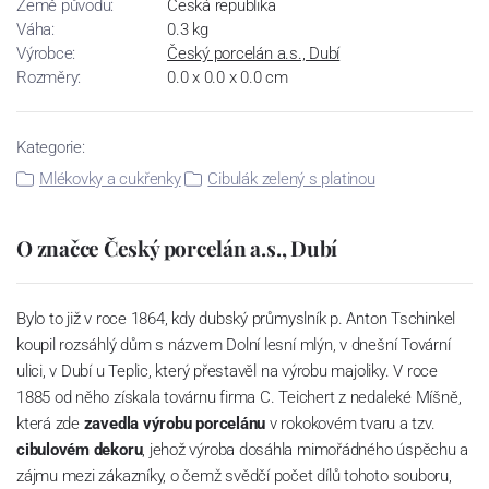
Země původu:
Česká republika
Váha:
0.3 kg
Výrobce:
Český porcelán a.s., Dubí
Rozměry:
0.0 x 0.0 x 0.0 cm
Kategorie:
Mlékovky a cukřenky
Cibulák zelený s platinou
O značce Český porcelán a.s., Dubí
Bylo to již v roce 1864, kdy dubský průmyslník p. Anton Tschinkel
koupil rozsáhlý dům s názvem Dolní lesní mlýn, v dnešní Tovární
ulici, v Dubí u Teplic, který přestavěl na výrobu majoliky. V roce
1885 od něho získala továrnu firma C. Teichert z nedaleké Míšně,
která zde
zavedla výrobu porcelánu
v rokokovém tvaru a tzv.
cibulovém dekoru
, jehož výroba dosáhla mimořádného úspěchu a
zájmu mezi zákazníky, o čemž svědčí počet dílů tohoto souboru,