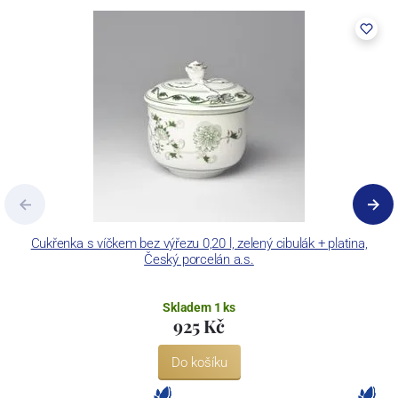
Cukřenka s víčkem bez výřezu 0,20 l, zelený cibulák + platina,
Český porcelán a.s.
Skladem 1 ks
925 Kč
Do košíku