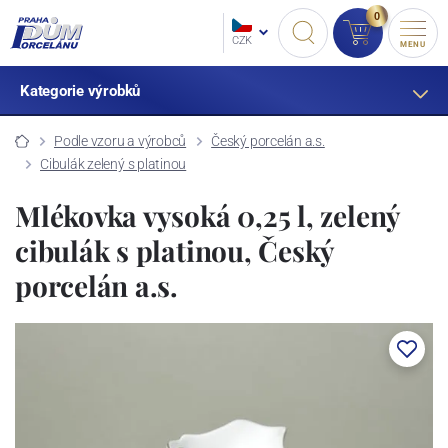
0
CZK
MENU
Kategorie výrobků
Podle vzoru a výrobců
Český porcelán a.s.
Cibulák zelený s platinou
Mlékovka vysoká 0,25 l, zelený
cibulák s platinou, Český
porcelán a.s.