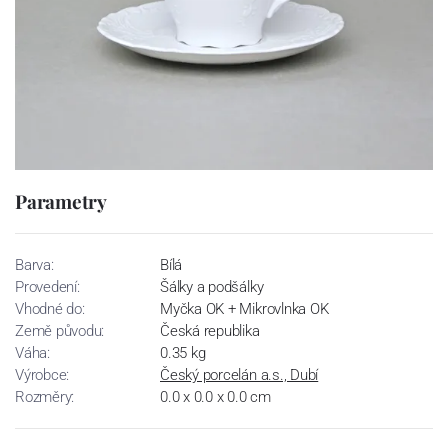
Parametry
Barva:
Bílá
Provedení:
Šálky a podšálky
Vhodné do:
Myčka OK + Mikrovlnka OK
Země původu:
Česká republika
Váha:
0.35 kg
Výrobce:
Český porcelán a.s., Dubí
Rozměry:
0.0 x 0.0 x 0.0 cm