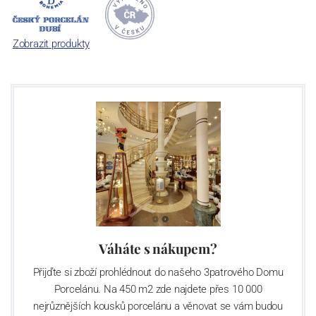
počet jeho dílů v cibulovém provedení je 850 tvarů. Tyto výrobky
jsou garantovány Asociací sklářského a keramického průmyslu
České republiky jako „
Český výrobek
“.
Zobrazit produkty
Váháte s nákupem?
Přijďte si zboží prohlédnout do našeho 3patrového Domu
Porcelánu. Na 450 m2 zde najdete přes 10 000
nejrůznějších kousků porcelánu a věnovat se vám budou