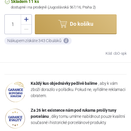
Skladem 11 ks
dostupné i na prodejně (Jugoslávská 567/16, Praha 2)
Do košíku
Nákupem získáte 343 Cibuláků
Kód: cbO-spk
Každý kus objednávky pečlivě balíme
, aby k vám
zboží dorazilo v pořádku. Pokud ne, vyřídíme reklamaci
obratem.
Za 26 let existence nám pod rukama prošly tuny
porcelánu
, díky tomu umíme nabídnout pouze kvalitní
současné i historické porcelánové produkty.