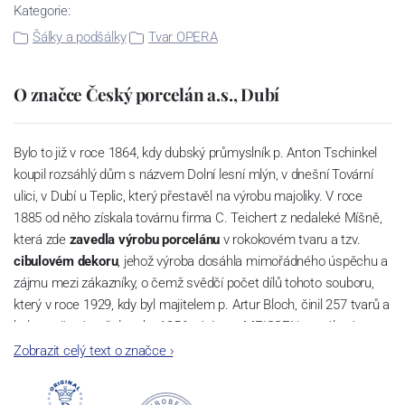
Kategorie:
Šálky a podšálky
Tvar OPERA
O značce Český porcelán a.s., Dubí
Bylo to již v roce 1864, kdy dubský průmyslník p. Anton Tschinkel
koupil rozsáhlý dům s názvem Dolní lesní mlýn, v dnešní Tovární
ulici, v Dubí u Teplic, který přestavěl na výrobu majoliky. V roce
1885 od něho získala továrnu firma C. Teichert z nedaleké Míšně,
která zde
zavedla výrobu porcelánu
v rokokovém tvaru a tzv.
cibulovém dekoru
, jehož výroba dosáhla mimořádného úspěchu a
zájmu mezi zákazníky, o čemž svědčí počet dílů tohoto souboru,
který v roce 1929, kdy byl majitelem p. Artur Bloch, činil 257 tvarů a
byl označován až do roku 1956 nápisem MEISSEN v oválovém
rámečku.
Zobrazit celý text o značce
›
Dnes, kdy čtete tento úvod, nese firma název
Český porcelán
a