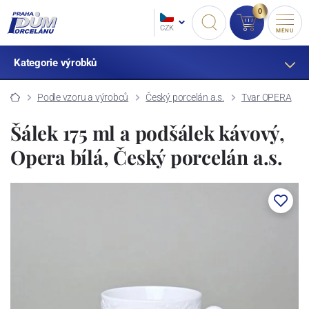
0
CZK
MENU
Kategorie výrobků
Podle vzoru a výrobců
Český porcelán a.s.
Tvar OPERA
Šálek 175 ml a podšálek kávový,
Opera bílá, Český porcelán a.s.