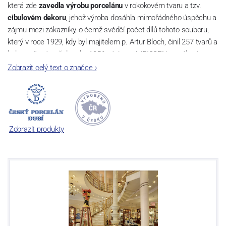
která zde
zavedla výrobu porcelánu
v rokokovém tvaru a tzv.
cibulovém dekoru
, jehož výroba dosáhla mimořádného úspěchu a
zájmu mezi zákazníky, o čemž svědčí počet dílů tohoto souboru,
který v roce 1929, kdy byl majitelem p. Artur Bloch, činil 257 tvarů a
byl označován až do roku 1956 nápisem MEISSEN v oválovém
rámečku.
Zobrazit celý text o značce
›
Dnes, kdy čtete tento úvod, nese firma název
Český porcelán
a
počet jeho dílů v cibulovém provedení je 850 tvarů. Tyto výrobky
jsou garantovány Asociací sklářského a keramického průmyslu
České republiky jako „
Český výrobek
“.
Zobrazit produkty