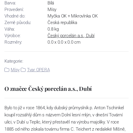
Barva:
Bílá
Provedení:
Mísy
Vhodné do:
Myčka OK + Mikrovlnka OK
Země původu:
Česká republika
Váha:
0.8 kg
Výrobce:
Český porcelán a.s., Dubí
Rozměry:
0.0 x 0.0 x 0.0 cm
Kategorie:
Mísy
Tvar OPERA
O značce Český porcelán a.s., Dubí
Bylo to již v roce 1864, kdy dubský průmyslník p. Anton Tschinkel
koupil rozsáhlý dům s názvem Dolní lesní mlýn, v dnešní Tovární
ulici, v Dubí u Teplic, který přestavěl na výrobu majoliky. V roce
1885 od něho získala továrnu firma C. Teichert z nedaleké Míšně,