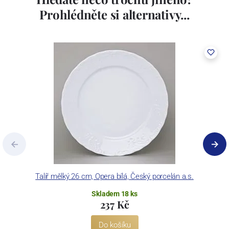
Prohlédněte si alternativy...
Talíř mělký 26 cm, Opera bílá, Český porcelán a.s.
Skladem 18 ks
237 Kč
Do košíku