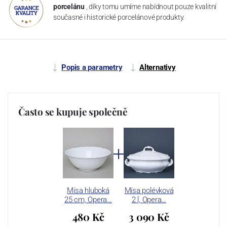
porcelánu
, díky tomu umíme nabídnout pouze kvalitní
současné i historické porcelánové produkty.
Popis a parametry
Alternativy
Často se kupuje společně
Mísa hluboká
Mísa polévková
25 cm, Opera…
2 l, Opera…
480 Kč
3 090 Kč