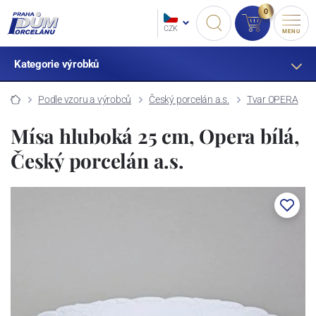
0
CZK
MENU
Kategorie výrobků
Podle vzoru a výrobců
Český porcelán a.s.
Tvar OPERA
Mísa hluboká 25 cm, Opera bílá,
Český porcelán a.s.