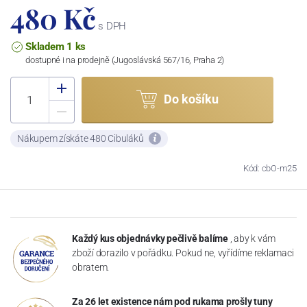
480 Kč
s DPH
Skladem 1 ks
dostupné i na prodejně (Jugoslávská 567/16, Praha 2)
Do košíku
Nákupem získáte 480 Cibuláků
Kód: cbO-m25
Každý kus objednávky pečlivě balíme
, aby k vám
zboží dorazilo v pořádku. Pokud ne, vyřídíme reklamaci
obratem.
Za 26 let existence nám pod rukama prošly tuny