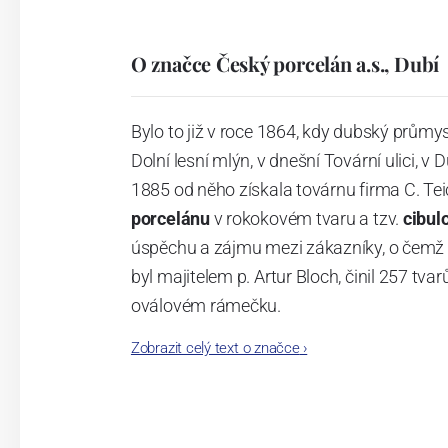
O značce Český porcelán a.s., Dubí
Bylo to již v roce 1864, kdy dubský průmy
Dolní lesní mlýn, v dnešní Tovární ulici, v 
1885 od něho získala továrnu firma C. Tei
porcelánu
v rokokovém tvaru a tzv.
cibul
úspěchu a zájmu mezi zákazníky, o čemž s
byl majitelem p. Artur Bloch, činil 257 
oválovém rámečku.
Zobrazit celý text o značce
›
Dnes, kdy čtete tento úvod, nese firma n
provedení je 850 tvarů. Tyto výrobky jso
průmyslu České republiky jako „
Český výr