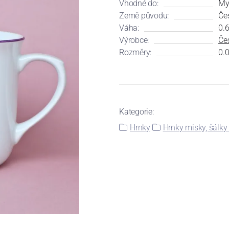
Vhodné do:
My
Země původu:
Če
Váha:
0.6
Výrobce:
Čes
Rozměry:
0.0
Kategorie:
Hrnky
Hrnky misky, šálky