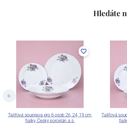
Hledáte n
Talířová souprava pro 6 osob 26, 24, 19 cm,
Talířová sou
fialky, Český porcelán a.s.
fial