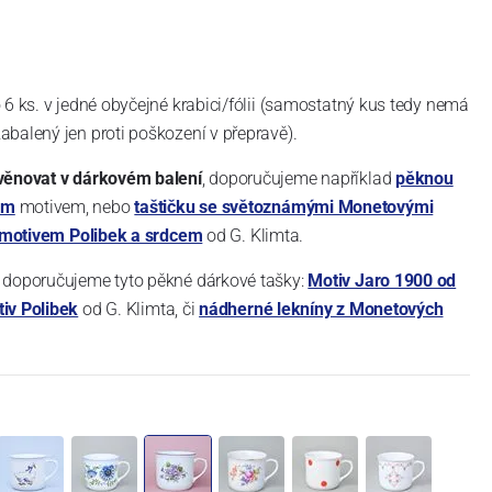
 6 ks. v jedné obyčejné krabici/fólii (samostatný kus tedy nemá
balený jen proti poškození v přepravě).
věnovat v dárkovém balení
, doporučujeme například
pěknou
ým
motivem, nebo
taštičku se světoznámými Monetovými
s motivem Polibek a srdcem
od G. Klimta.
 doporučujeme tyto pěkné dárkové tašky:
Motiv Jaro 1900 od
iv Polibek
od G. Klimta, či
nádherné lekníny z Monetových