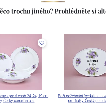
ěco trochu jiného? Prohlédněte si alte
prava pro 6 osob 24, 24, 19 cm,
Boží požehnání (cedulka na z
ky, Český porcelán a.s.
cm, fialky, Český porcel