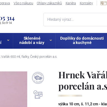
oprava
Vše o nákupu
Ohlasy zákazníků
Kariéra
Kontakty
05 314
, So 9-14
Skleněné
Doplňky do domácnosti
í
nádobí a vázy
a kuchyně
 Vařák 650 ml, fialky, Český porcelán a.s.
Hrnek Vařák
porcelán a.s
výška 10 cm, š. 11,2 cm - kla