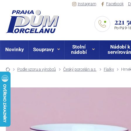
Instagram
Facebook
D
221 5
Po-Pá 9-18
Stolní
Nádobí k
Novinky
Soupravy
nádobí
servírován
Podle vzoru a výrobců
Český porcelán a.s.
Fialky
Hrnek