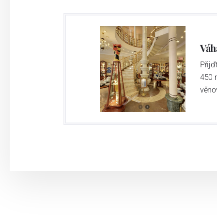
Váh
Přij
450 
věno