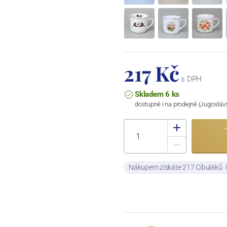
217 Kč
s DPH
Skladem 6 ks
dostupné i na prodejně (Jugosláv
Nákupem získáte 217 Cibuláků