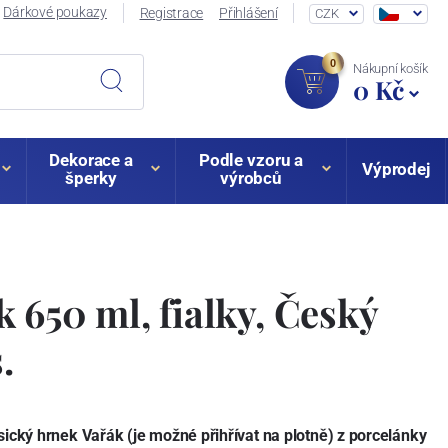
Dárkové poukazy
Registrace
Přihlášení
CZK
0
Nákupní košík
0 Kč
Dekorace a
Podle vzoru a
Výprodej
šperky
výrobců
 650 ml, fialky, Český
.
sický hrnek Vařák (je možné přihřívat na plotně) z porcelánky