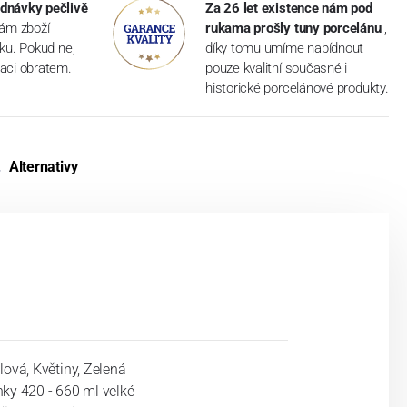
dnávky pečlivě
Za 26 let existence nám pod
vám zboží
rukama prošly tuny porcelánu
,
dku. Pokud ne,
díky tomu umíme nabídnout
aci obratem.
pouze kvalitní současné i
historické porcelánové produkty.
Alternativy
lová, Květiny, Zelená
nky 420 - 660 ml velké