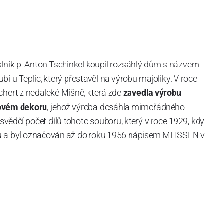
slník p. Anton Tschinkel koupil rozsáhlý dům s názvem
Dubí u Teplic, který přestavěl na výrobu majoliky. V roce
chert z nedaleké Míšně, která zde
zavedla výrobu
ovém dekoru
, jehož výroba dosáhla mimořádného
vědčí počet dílů tohoto souboru, který v roce 1929, kdy
tvarů a byl označován až do roku 1956 nápisem MEISSEN v
ázev
Český porcelán
a počet jeho dílů v cibulovém
u garantovány Asociací sklářského a keramického
obek
“.