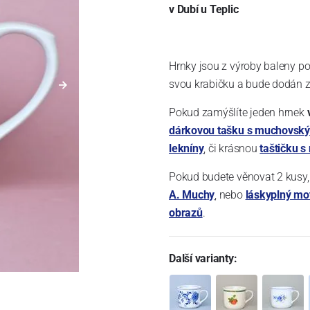
v Dubí u Teplic
Hrnky jsou z výroby baleny po
svou krabičku a bude dodán za
Pokud zamýšlíte jeden hrnek
dárkovou tašku s muchovsk
lekníny
, či krásnou
taštičku 
Pokud budete věnovat 2 kusy,
A. Muchy
, nebo
láskyplný mot
obrazů
.
Další varianty: