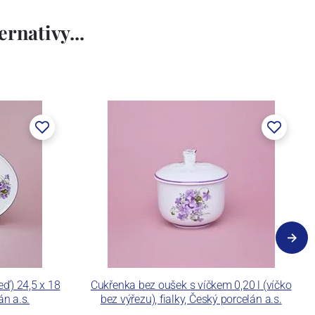
rnativy...
eď) 24,5 x 18
Cukřenka bez oušek s víčkem 0,20 l (víčko
án a.s.
bez výřezu), fialky, Český porcelán a.s.