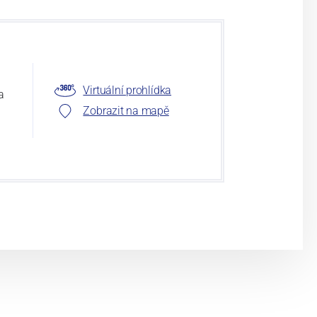
Virtuální prohlídka
a
Zobrazit na mapě