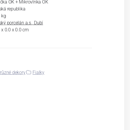
čka OK + Mikrovlnka OK
ská republika
 kg
ký porcelán a.s., Dubí
 x 0.0 x 0.0 cm
 různé dekory
Fialky