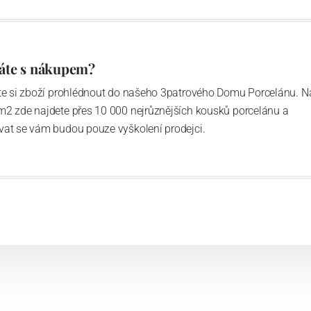
áte s nákupem?
ďte si zboží prohlédnout do našeho 3patrového Domu Porcelánu. N
m2 zde najdete přes 10 000 nejrůznějších kousků porcelánu a
vat se vám budou pouze vyškolení prodejci.