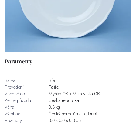
Parametry
Barva:
Bílá
Provedení:
Talíře
Vhodné do:
Myčka OK + Mikrovlnka OK
Země původu:
Česká republika
Váha:
0.6 kg
Výrobce:
Český porcelán a.s., Dubí
Rozměry:
0.0 x 0.0 x 0.0 cm