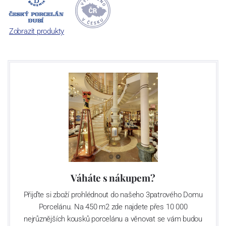
počet jeho dílů v cibulovém provedení je 850 tvarů. Tyto výrobky
jsou garantovány Asociací sklářského a keramického průmyslu
České republiky jako „
Český výrobek
“.
Zobrazit produkty
Váháte s nákupem?
Přijďte si zboží prohlédnout do našeho 3patrového Domu
Porcelánu. Na 450 m2 zde najdete přes 10 000
nejrůznějších kousků porcelánu a věnovat se vám budou