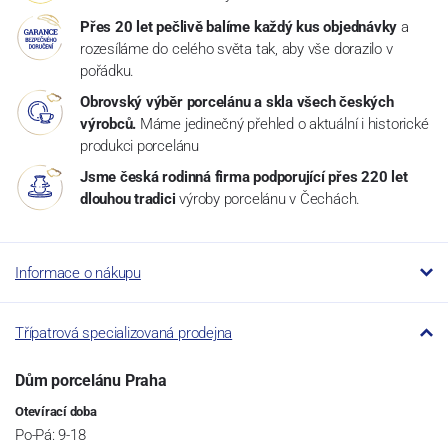
Přes 20 let pečlivě balíme každý kus objednávky
a
rozesíláme do celého světa tak, aby vše dorazilo v
pořádku.
Obrovský výběr porcelánu a skla všech českých
výrobců.
Máme jedinečný přehled o aktuální i historické
produkci porcelánu
Jsme česká rodinná firma podporující přes 220 let
dlouhou tradici
výroby porcelánu v Čechách.
Informace o nákupu
Třípatrová specializovaná prodejna
Dům porcelánu Praha
Otevírací doba
Po-Pá: 9-18