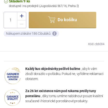
Skladem 9 ks
dostupné i na prodejně (Jugoslávská 567/16, Praha 2)
Do košíku
Nákupem získáte 186 Cibuláků
Kód: cbb004
Každý kus objednávky pečlivě balíme
, aby k vám
zboží dorazilo v pořádku. Pokud ne, vyřídíme reklamaci
obratem.
Za 26 let existence nám pod rukama prošly tuny
porcelánu
, díky tomu umíme nabídnout pouze kvalitní
současné i historické porcelánové produkty.