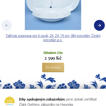
Talířová souprava pro 6 osob, 26, 24, 19 cm, Bílý porcelán, Český
T
porcelán a.s.
Skladem 2 ks
2 599 Kč
Do košíku
Díky spokojeným zákazníkům
jsme získali certifikát
Zlaté Ověřeno zákazníky na Heureka.