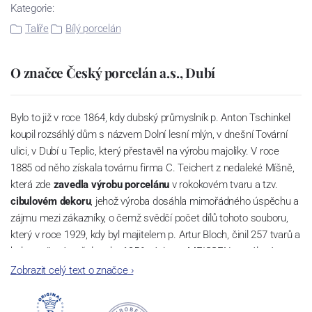
Kategorie:
Talíře
Bílý porcelán
O značce Český porcelán a.s., Dubí
Bylo to již v roce 1864, kdy dubský průmyslník p. Anton Tschinkel
koupil rozsáhlý dům s názvem Dolní lesní mlýn, v dnešní Tovární
ulici, v Dubí u Teplic, který přestavěl na výrobu majoliky. V roce
1885 od něho získala továrnu firma C. Teichert z nedaleké Míšně,
která zde
zavedla výrobu porcelánu
v rokokovém tvaru a tzv.
cibulovém dekoru
, jehož výroba dosáhla mimořádného úspěchu a
zájmu mezi zákazníky, o čemž svědčí počet dílů tohoto souboru,
který v roce 1929, kdy byl majitelem p. Artur Bloch, činil 257 tvarů a
byl označován až do roku 1956 nápisem MEISSEN v oválovém
rámečku.
Zobrazit celý text o značce
›
Dnes, kdy čtete tento úvod, nese firma název
Český porcelán
a