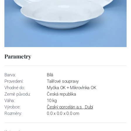
Parametry
Barva:
Bílá
Provedení:
Talířové soupravy
Vhodné do:
Myčka OK + Mikrovlnka OK
Země původu:
Česká republika
Váha:
10 kg
Výrobce:
Český porcelán a.s., Dubí
Rozměry:
0.0 x 0.0 x 0.0 cm