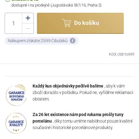
dostupné i na prodejně (Jugoslávská 567/16, Praha 2)
Do košíku
Nákupem získáte 2599 Cibuláků
Kód: cbb-ts649
Každý kus objednávky pečlivě balíme
, aby k vám
zboží dorazilo v pořádku. Pokud ne, vyřídíme reklamaci
obratem.
Za 26 let existence nám pod rukama prošly tuny
porcelánu
, díky tomu umíme nabídnout pouze kvalitní
současné i historické porcelánové produkty.