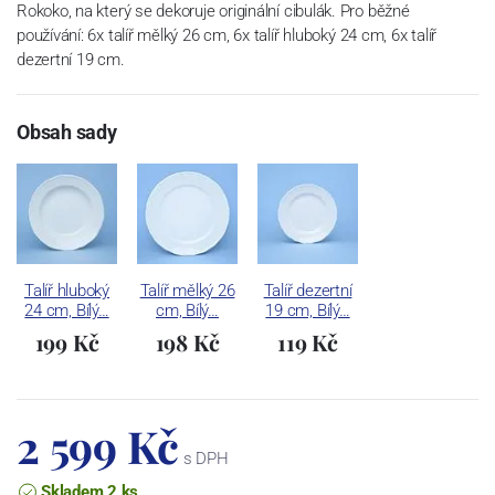
Rokoko, na který se dekoruje originální cibulák. Pro běžné
používání: 6x talíř mělký 26 cm, 6x talíř hluboký 24 cm, 6x talíř
dezertní 19 cm.
Obsah sady
Talíř hluboký
Talíř mělký 26
Talíř dezertní
24 cm, Bílý…
cm, Bílý…
19 cm, Bílý…
199 Kč
198 Kč
119 Kč
2 599 Kč
s DPH
Skladem 2 ks