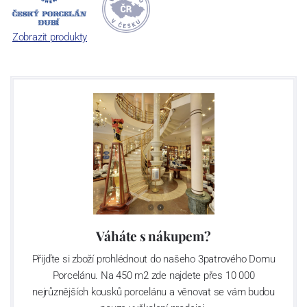
jsou garantovány Asociací sklářského a keramického průmyslu
České republiky jako „
Český výrobek
“.
Zobrazit produkty
Váháte s nákupem?
Přijďte si zboží prohlédnout do našeho 3patrového Domu
Porcelánu. Na 450 m2 zde najdete přes 10 000
nejrůznějších kousků porcelánu a věnovat se vám budou