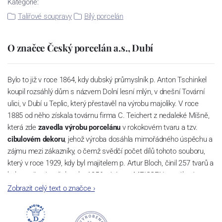
Kategorie:
Talířové soupravy
Bílý porcelán
O značce Český porcelán a.s., Dubí
Bylo to již v roce 1864, kdy dubský průmyslník p. Anton Tschinkel
koupil rozsáhlý dům s názvem Dolní lesní mlýn, v dnešní Tovární
ulici, v Dubí u Teplic, který přestavěl na výrobu majoliky. V roce
1885 od něho získala továrnu firma C. Teichert z nedaleké Míšně,
která zde
zavedla výrobu porcelánu
v rokokovém tvaru a tzv.
cibulovém dekoru
, jehož výroba dosáhla mimořádného úspěchu a
zájmu mezi zákazníky, o čemž svědčí počet dílů tohoto souboru,
který v roce 1929, kdy byl majitelem p. Artur Bloch, činil 257 tvarů a
byl označován až do roku 1956 nápisem MEISSEN v oválovém
rámečku.
Zobrazit celý text o značce
›
Dnes, kdy čtete tento úvod, nese firma název
Český porcelán
a
počet jeho dílů v cibulovém provedení je 850 tvarů. Tyto výrobky