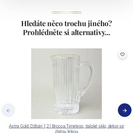
Hledáte něco trochu jiného?
Prohlédněte si alternativy...
Astra Gold: Džbán 1,2 l Brocca Timeless, italské sklo, dekor se
A
zlatou linkou