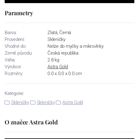
Parametry
Barva:
Zlatá, Černá
Provedení:
Skleničky
Vhodné do:
Nelze do myčky a mikrovlnky
Země původu:
Česká republika
Váha:
2.8 kg
Výrobce:
Astra Gold
Rozměry:
0.0 x 0.0 x 0.0 cm
Kategorie:
Skleničky
Skleničky
Astra Gold
O značce Astra Gold