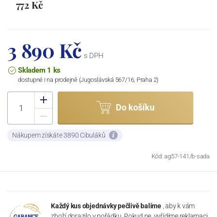
772 Kč
3 890 Kč
s DPH
Skladem 1 ks
dostupné i na prodejně (Jugoslávská 567/16, Praha 2)
Do košíku
Nákupem získáte 3890 Cibuláků
Kód: ag57-141/b-sada
Každý kus objednávky pečlivě balíme
, aby k vám
zboží dorazilo v pořádku. Pokud ne, vyřídíme reklamaci