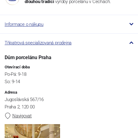
dlouhou tradici
výroby porcelánu v Čechách.
Informace o nákupu
Třípatrová specializovaná prodejna
Dům porcelánu Praha
Otevírací doba
Po-Pá: 9-18
So: 9-14
Adresa
Jugoslávská 567/16
Praha 2, 120 00
Navigovat