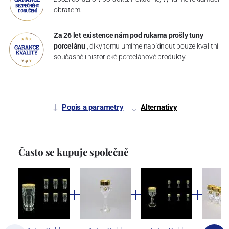
obratem.
Za 26 let existence nám pod rukama prošly tuny
porcelánu
, díky tomu umíme nabídnout pouze kvalitní
současné i historické porcelánové produkty.
Popis a parametry
Alternativy
Často se kupuje společně