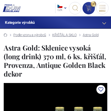
0
CZK
MENU
Kategorie výrobků
Podle vzoru a výrobců
KŘIŠŤÁL A SKLO
Astra Gold
Astra Gold: Sklenice vysoká
(long drink) 370 ml, 6 ks. křišťál,
Provenza, Antique Golden Black
dekor