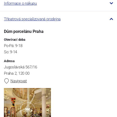
Informace o nákupu
Třípatrová specializovaná prodejna
Dům porcelánu Praha
Otevírací doba
Po-Pá: 9-18
So: 9-14
Adresa
Jugoslávská 567/16
Praha 2, 120 00
Navigovat