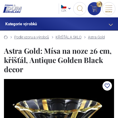
0
CZK
MENU
Kategorie výrobků
Podle vzoru a výrobců
KŘIŠŤÁL A SKLO
Astra Gold
Astra Gold: Mísa na noze 26 cm,
křišťál, Antique Golden Black
decor