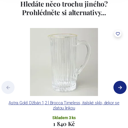
Hledáte něco trochu jiného?
Prohlédněte si alternativy...
Astra Gold: Džbán 1,2 l Brocca Timeless, italské sklo, dekor se
A
zlatou linkou
Skladem 3 ks
1 840 Kč