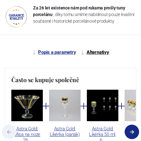
Za 26 let existence nám pod rukama prošly tuny
porcelánu
, díky tomu umíme nabídnout pouze kvalitní
současné i historické porcelánové produkty.
Popis a parametry
Alternativy
Často se kupuje společně
Astra Gold:
Astra Gold:
Astra Gold:
Astra
Mísa na noze
Likérka (panák)
Likérka 50 ml,
Likérka
26…
…
6…
6