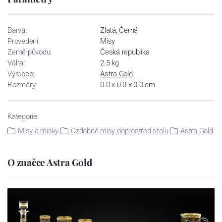
Barva:
Zlatá, Černá
Provedení:
Mísy
Země původu:
Česká republika
Váha:
2.5 kg
Výrobce:
Astra Gold
Rozměry:
0.0 x 0.0 x 0.0 cm
Kategorie:
Mísy a misky
Ozdobné mísy doprostřed stolu
Astra Gold
O značce Astra Gold