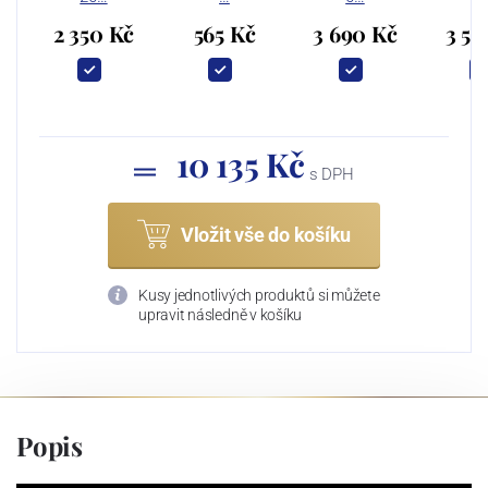
2 350 Kč
565 Kč
3 690 Kč
3 53
10 135 Kč
s DPH
Vložit vše do košíku
Kusy jednotlivých produktů si můžete
upravit následně v košíku
Popis