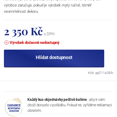
výrobce zaručuje, pokud je výrobek mytý ručně, téměř
nesmrtelnost dekoru
2 350 Kč
s DPH
Výrobek dočasně nedostupný
Hlídat dostupnost
Kód: ag57-1a28/b
Každý kus objednávky pečlivě balíme
, aby k vám
zboží dorazilo v pořádku. Pokud ne, vyřídíme reklamaci
obratem.