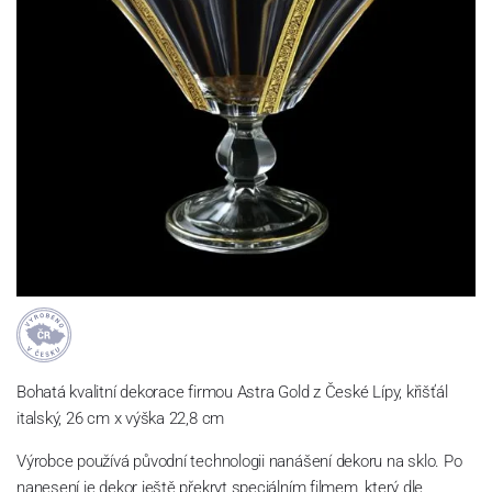
Bohatá kvalitní dekorace firmou Astra Gold z České Lípy, křišťál
italský, 26 cm x výška 22,8 cm
Výrobce používá původní technologii nanášení dekoru na sklo. Po
nanesení je dekor ještě překryt speciálním filmem, který dle