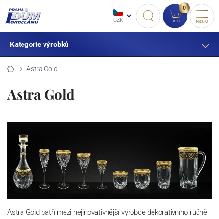
0
CZK
MENU
Kategorie výrobků
Astra Gold
Astra Gold
Astra Gold patří mezi nejinovativnější výrobce dekorativního ručně