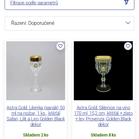
Filtrace podle parametrů
Astra Gold: Likérka (panák) 50
Astra Gold: Sklenice na víno
ml na nožce, 1 ks., křišťál
170 ml, 15,2 cm, křišťál + zlato
Safari, Lilit a Leo Golden Black
+ lev, Provenza, Golden Black
dekor
dekor
Skladem 2 ks
Skladem 8 ks