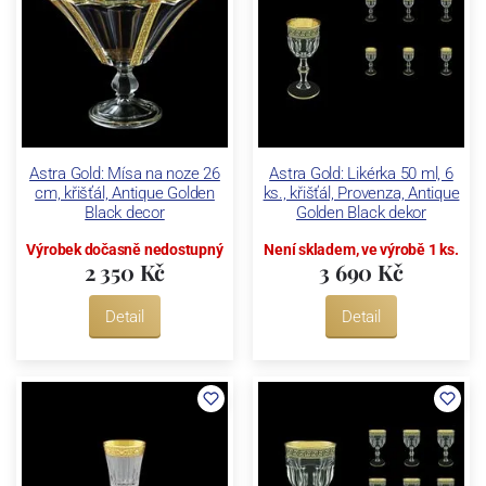
Astra Gold: Mísa na noze 26
Astra Gold: Likérka 50 ml, 6
cm, křišťál, Antique Golden
ks., křišťál, Provenza, Antique
Black decor
Golden Black dekor
Výrobek dočasně nedostupný
Není skladem, ve výrobě 1 ks.
2 350 Kč
3 690 Kč
Detail
Detail