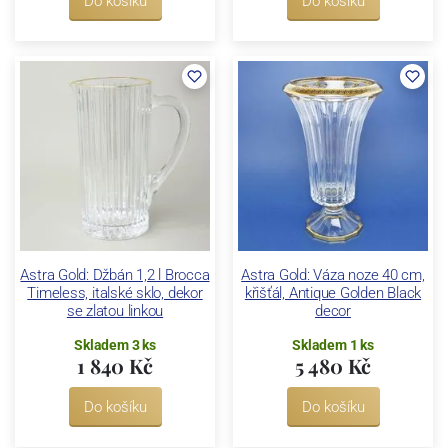
Do košíku
Do košíku
Astra Gold: Džbán 1,2 l Brocca
Astra Gold: Váza noze 40 cm,
Timeless, italské sklo, dekor
křišťál, Antique Golden Black
se zlatou linkou
decor
Skladem 3 ks
Skladem 1 ks
1 840 Kč
5 480 Kč
Do košíku
Do košíku