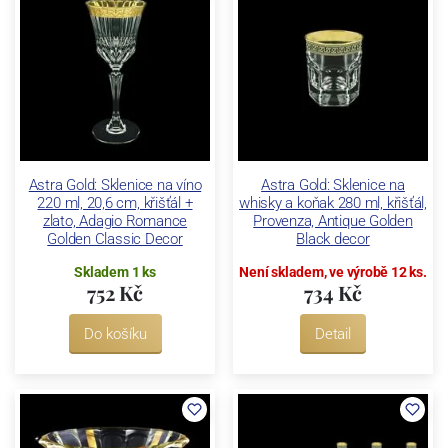
Astra Gold: Sklenice na víno
Astra Gold: Sklenice na
220 ml, 20,6 cm, křišťál +
whisky a koňak 280 ml, křišťál,
zlato, Adagio Romance
Provenza, Antique Golden
Golden Classic Decor
Black decor
Skladem 1 ks
Není skladem, ve výrobě 12 ks.
752 Kč
734 Kč
Do košíku
Detail