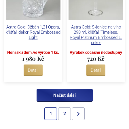
Astra Gold: Džbán 1,2 l Opera,
Astra Gold: Sklenice na víno
křišťál, dekor Royal Embossed
298 ml, křišťál, Timeless,
Light
Royal Platinum Embossed L.
dekor
Není skladem, ve výrobě 1 ks.
Výrobek dočasně nedostupný
1 980 Kč
720 Kč
Detail
Detail
Načíst další
1
2