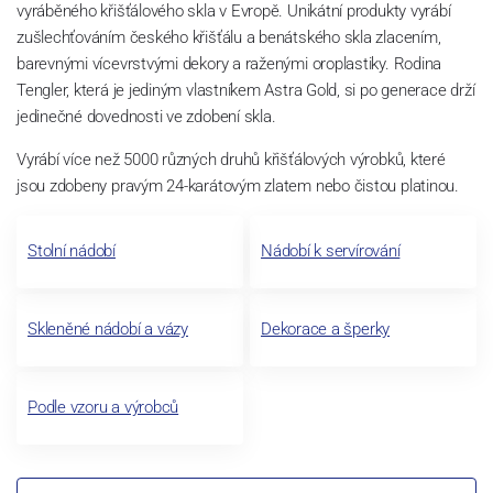
vyráběného křišťálového skla v Evropě. Unikátní produkty vyrábí
zušlechťováním českého křišťálu a benátského skla zlacením,
barevnými vícevrstvými dekory a raženými oroplastiky. Rodina
Tengler, která je jediným vlastníkem Astra Gold, si po generace drží
jedinečné dovednosti ve zdobení skla.
Vyrábí více než 5000 různých druhů křišťálových výrobků, které
jsou zdobeny pravým 24-karátovým zlatem nebo čistou platinou.
Stolní nádobí
Nádobí k servírování
Skleněné nádobí a vázy
Dekorace a šperky
Podle vzoru a výrobců