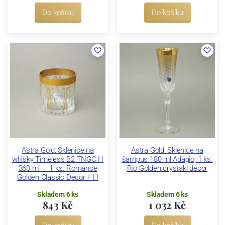
Do košíku
Do košíku
Astra Gold: Sklenice na
Astra Gold: Sklenice na
whisky Timeless B2 TNGC H
šampus 180 ml Adagio, 1 ks.
360 ml — 1 ks. Romance
Rio Golden crystakl decor
Golden Classic Decor + H
Skladem 6 ks
Skladem 6 ks
843 Kč
1 032 Kč