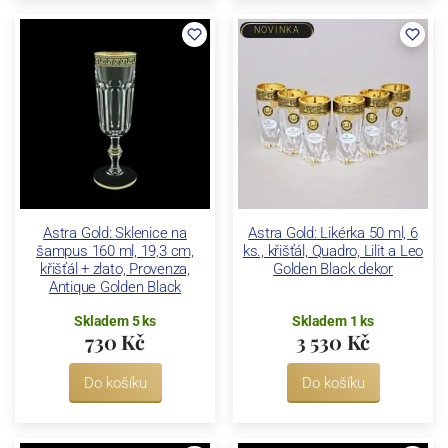
NOVINKA
Astra Gold: Sklenice na
Astra Gold: Likérka 50 ml, 6
šampus 160 ml, 19,3 cm,
ks., křišťál, Quadro, Lilit a Leo
křišťál + zlato, Provenza,
Golden Black dekor
Antique Golden Black
Skladem 5 ks
Skladem 1 ks
730 Kč
3 530 Kč
Do košíku
Do košíku