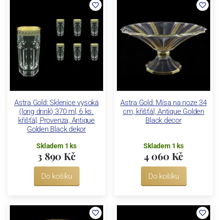
Astra Gold: Sklenice vysoká
Astra Gold: Mísa na noze 34
(long drink) 370 ml, 6 ks.
cm, křišťál, Antique Golden
křišťál, Provenza, Antique
Black decor
Golden Black dekor
Skladem 1 ks
Skladem 1 ks
3 890 Kč
4 060 Kč
Do košíku
Do košíku