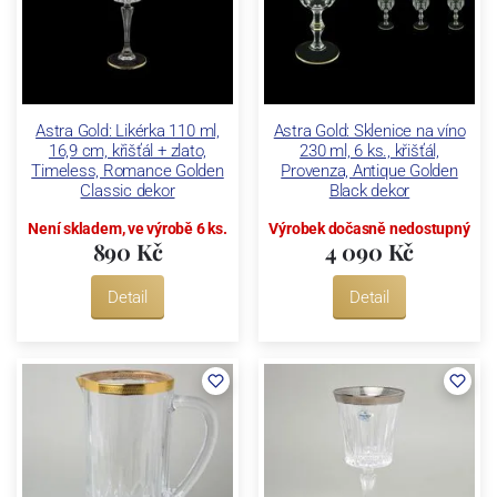
Astra Gold: Likérka 110 ml,
Astra Gold: Sklenice na víno
16,9 cm, křišťál + zlato,
230 ml, 6 ks., křišťál,
Timeless, Romance Golden
Provenza, Antique Golden
Classic dekor
Black dekor
Není skladem, ve výrobě 6 ks.
Výrobek dočasně nedostupný
890 Kč
4 090 Kč
Detail
Detail