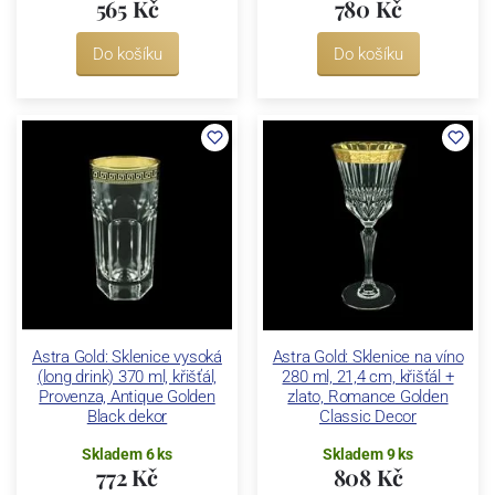
565 Kč
780 Kč
Do košíku
Do košíku
Astra Gold: Sklenice vysoká
Astra Gold: Sklenice na víno
(long drink) 370 ml, křišťál,
280 ml, 21,4 cm, křišťál +
Provenza, Antique Golden
zlato, Romance Golden
Black dekor
Classic Decor
Skladem 6 ks
Skladem 9 ks
772 Kč
808 Kč