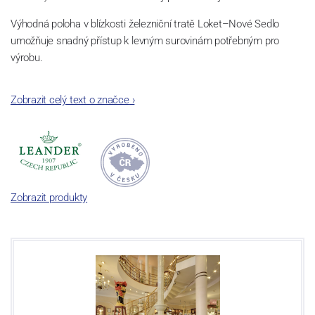
Výhodná poloha v blízkosti železniční tratě Loket–Nové Sedlo
umožňuje snadný přístup k levným surovinám potřebným pro
výrobu.
Rodí se porcelánová manufaktura schopná konkurovat předním
Zobrazit celý text o značce
›
evropským výrobcům.
Zobrazit produkty