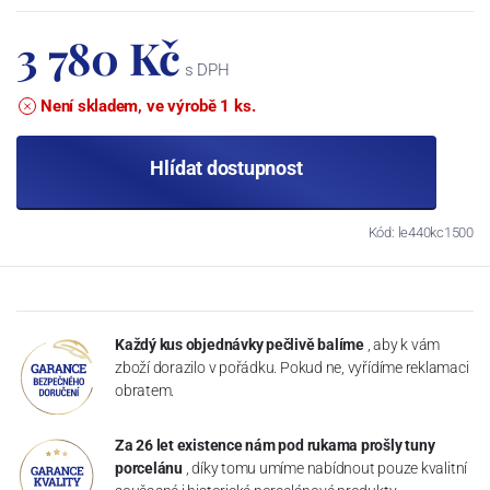
3 780 Kč
s DPH
Není skladem, ve výrobě 1 ks.
Hlídat dostupnost
Kód: le440kc1500
Každý kus objednávky pečlivě balíme
, aby k vám
zboží dorazilo v pořádku. Pokud ne, vyřídíme reklamaci
obratem.
Za 26 let existence nám pod rukama prošly tuny
porcelánu
, díky tomu umíme nabídnout pouze kvalitní