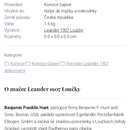
Provedení:
Konvice čajové
Vhodné do:
Nelze do myčky a mikrovlnky
Země původu:
Česká republika
Váha:
1.6 kg
Výrobce:
Leander 1907 Loučky
Rozměry:
0.0 x 0.0 x 0.0 cm
Kategorie:
Konvice
Konvice čajové
Porcelán Leander 1907
dekorovaný
O značce Leander 1907 Loučky
Benjamin Franklin Hunt
, zástupce firmy Benjamin F. Hunt and
Sons, Boston, USA, zakládá společnost Egerländer Porzellanfabrik
Elbogen, GmbH a začíná se stavbou porcelánky v Loučkách (tehdy
Grünlas) na místě staré Radherovy parní cihelny.