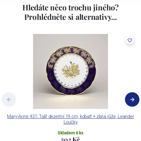
Hledáte něco trochu jiného?
Prohlédněte si alternativy...
Mary-Anne 431: Talíř dezertní 19 cm, kobalt + zlatá růže, Leander
Š
Loučky
Skladem 6 ks
502 Kč