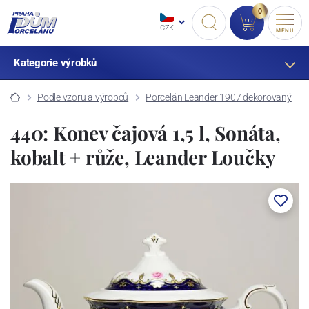
0
CZK
MENU
Kategorie výrobků
Podle vzoru a výrobců
Porcelán Leander 1907 dekorovaný
440: Konev čajová 1,5 l, Sonáta,
kobalt + růže, Leander Loučky