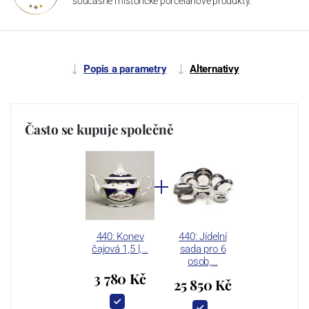
současné i historické porcelánové produkty.
Popis a parametry
Alternativy
Často se kupuje společně
440: Konev
440: Jídelní
čajová 1,5 l,…
sada pro 6
osob,…
3 780 Kč
25 850 Kč