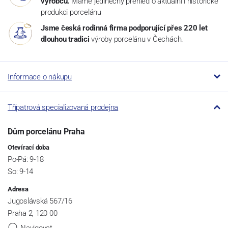
výrobců.
Máme jedinečný přehled o aktuální i historické
produkci porcelánu
Jsme česká rodinná firma podporující přes 220 let
dlouhou tradici
výroby porcelánu v Čechách.
Informace o nákupu
Třípatrová specializovaná prodejna
Dům porcelánu Praha
Otevírací doba
Po-Pá: 9-18
So: 9-14
Adresa
Jugoslávská 567/16
Praha 2, 120 00
Navigovat