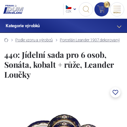
0
CZK
MENU
Kategorie výrobků
Podle vzoru a výrobců
Porcelán Leander 1907 dekorovaný
440: Jídelní sada pro 6 osob,
Sonáta, kobalt + růže, Leander
Loučky