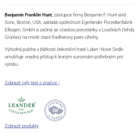
Benjamin Franklin Hunt
, zástupce firmy Benjamin F. Hunt and
Sons, Boston, USA, zakládá společnost Egerländer Porzellanfabrik
Elbogen, GmbH a začíná se stavbou porcelánky v Loučkách (tehdy
Grünlas) na místě staré Radherovy parní cihelny.
Výhodná poloha v blízkosti železniční tratě Loket–Nové Sedlo
umožňuje snadný přístup k levným surovinám potřebným pro
výrobu.
Rodí se porcelánová manufaktura schopná konkurovat předním
Zobrazit celý text o značce
›
evropským výrobcům.
Zobrazit produkty