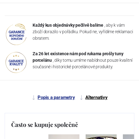
Každý kus objednávky pečlivě balíme
, aby k vám
zboží dorazilo v pořádku. Pokud ne, vyřídíme reklamaci
obratem.
Za 26 let existence nám pod rukama prošly tuny
porcelánu
, díky tomu umíme nabídnout pouze kvalitní
současné i historické porcelánové produkty.
Popis a parametry
Alternativy
Často se kupuje společně