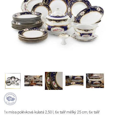
1x mísa polévková kulatá 2,50 l, 6x talíř mělký 25 cm, 6x talíř