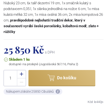
hluboký 23 cm, 6x talíř dezertní 19 cm, 1x omáčník kulatý s
podstavcem 0,35 l, 1x slánka jednodílná na nožce 6 cm, 1x mísa
kulatá mělká 32 cm, 1x mísa oválná 36 cm, 2x mísa kompotová 26
cm,
pravděpodobně nejbohatší tradiční dekor, který v
současnosti vyrábí české porcelánky, kobaltová modř, zlato +
růžičky
25 850 Kč
s DPH
Skladem 1 ks
dostupné i na prodejně (Jugoslávská 567/16, Praha 2)
Do košíku
Nákupem získáte 25850 Cibuláků
Kód: le440js