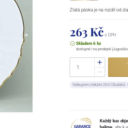
Zlatá páska je na rozdíl od zla
263 Kč
s DPH
Skladem 6 ks
dostupné i na prodejně (Jugosláv
Nákupem získáte 263 Cibuláků
Každý kus obje
balíme
, aby k 