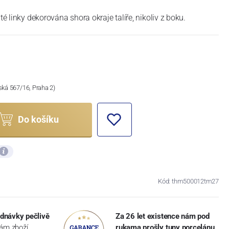
té linky dekorována shora okraje talíře, nikoliv z boku.
ská 567/16, Praha 2)
Do košíku
Kód: thm500012tm27
dnávky pečlivě
Za 26 let existence nám pod
vám zboží
rukama prošly tuny porcelánu
,