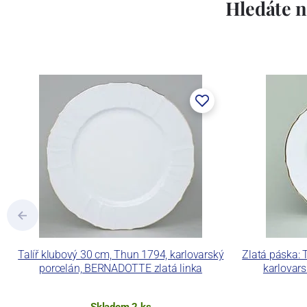
Lesov:
Hledáte n
Concordia Lesov byla založena 1888 Ern
součástí společnosti Karlovarský porce
a.s. včetně ochranné známky a technolog
tlakového lití, moderními komorovými
dekorovat své výrobky pomocí klasických
Concordia Lesov používá ochrannou znám
Talíř klubový 30 cm, Thun 1794, karlovarský
Zlatá páska: 
porcelán, BERNADOTTE zlatá linka
karlovar
Skladem 2 ks