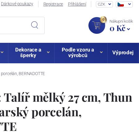
Dárkové poukazy
Registrace
Přihlášení
CZK
0
Nákupní košík
0 Kč
Dekorace a
Podle vzoru a
Výprodej
šperky
výrobců
ský porcelán, BERNADOTTE
: Talíř mělký 27 cm, Thun
varský porcelán,
TTE