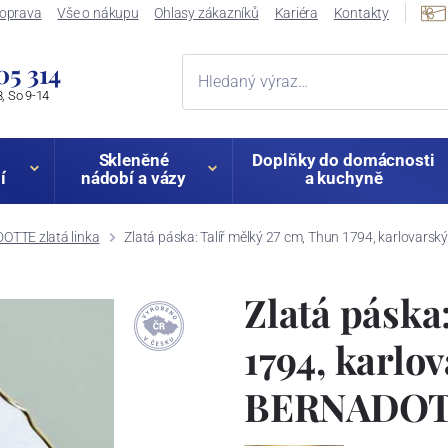
oprava
Vše o nákupu
Ohlasy zákazníků
Kariéra
Kontakty
05 314
, So 9-14
Skleněné
Doplňky do domácnosti
í
nádobí a vázy
a kuchyně
TTE zlatá linka
Zlatá páska: Talíř mělký 27 cm, Thun 1794, karlovar
Zlatá páska
1794, karlo
BERNADO