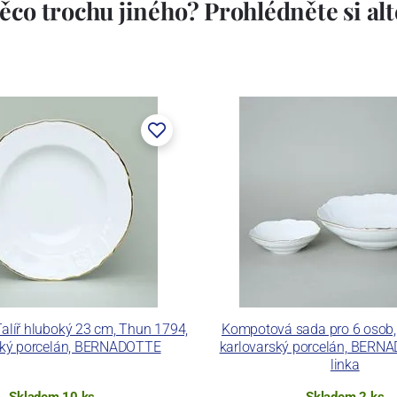
ěco trochu jiného? Prohlédněte si alte
stem Máderem. Po druhé světové válce se továrna stala
lán. V roce 2009 byla zakoupena společností Thun 1794
ických zařízení. Závod je vybaven zařízením na výrobu
 pecemi a vtavnou dekorační pecí. Závod je schopen
 dekoračních technik.
ku LC a Thun Hotel & Restaurant.
Talíř hluboký 23 cm, Thun 1794,
Kompotová sada pro 6 osob,
ský porcelán, BERNADOTTE
karlovarský porcelán, BERN
linka
Skladem 10 ks
Skladem 2 ks