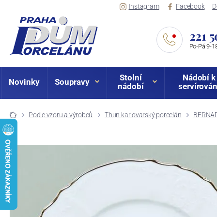
Instagram
Facebook
D
221 5
Po-Pá 9-18
Stolní
Nádobí k
Novinky
Soupravy
nádobí
servírován
Podle vzoru a výrobců
Thun karlovarský porcelán
BERNADO