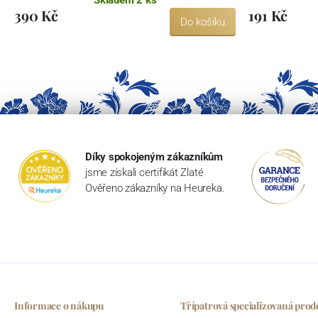
390 Kč
191 Kč
Do košíku
Díky spokojeným zákazníkům
jsme získali certifikát Zlaté
Ověřeno zákazníky na Heureka.
Informace o nákupu
Třípatrová specializovaná prod