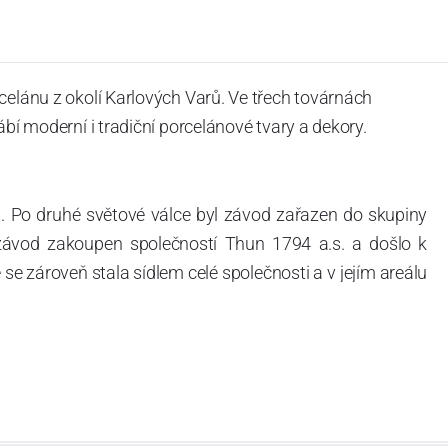
celánu z okolí Karlových Varů. Ve třech továrnách
ábí moderní i tradiční porcelánové tvary a dekory.
. Po druhé světové válce byl závod zařazen do skupiny
 závod zakoupen společností Thun 1794 a.s. a došlo k
e zároveň stala sídlem celé společnosti a v jejím areálu
ítotisku. Thun 1794 a.s. zakoupila i práva k ochranným
íce jak 220-letou tradici výroby porcelánu. Kapacita
, závod je vybaven moderními technologickými zařízeními
vací komplex, rychlovýpalná pec, komorová pec, vtavná
ak v bílém, tak v dekorovaném provedení.