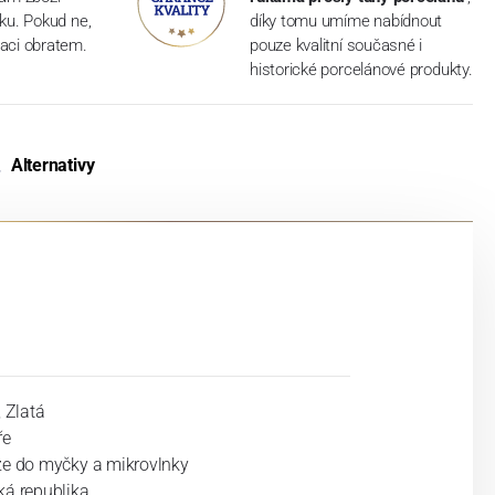
dku. Pokud ne,
díky tomu umíme nabídnout
aci obratem.
pouze kvalitní současné i
historické porcelánové produkty.
Alternativy
, Zlatá
ře
ze do myčky a mikrovlnky
ká republika