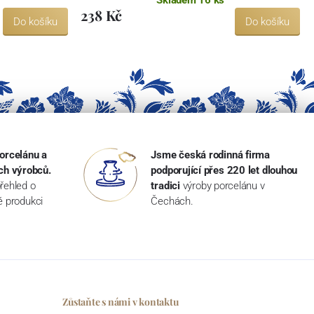
238 Kč
Do košíku
Do košíku
orcelánu a
Jsme česká rodinná firma
ch výrobců.
podporující přes 220 let dlouhou
řehled o
tradici
výroby porcelánu v
ké produkci
Čechách.
Zůstaňte s námi v kontaktu