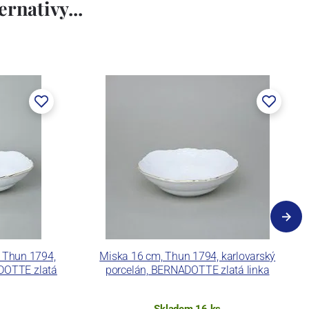
rnativy...
 Thun 1794,
Miska 16 cm, Thun 1794, karlovarský
ADOTTE zlatá
porcelán, BERNADOTTE zlatá linka
Skladem 16 ks