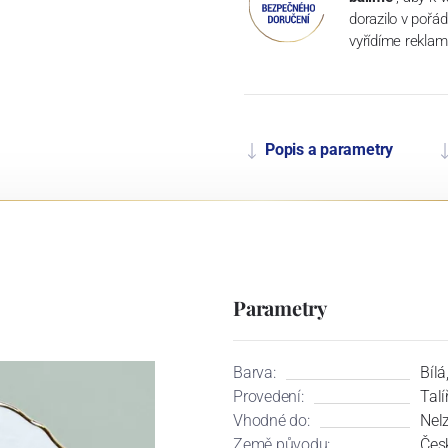
dorazilo v pořá
vyřídíme reklam
Popis a parametry
Parametry
Barva:
Bílá
Provedení:
Talí
Vhodné do:
Nel
Země původu:
Čes