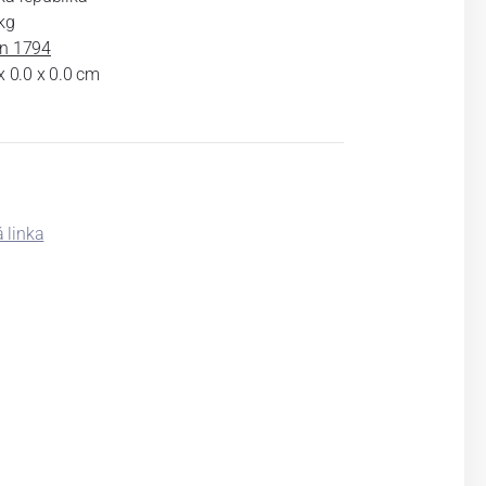
kg
n 1794
x 0.0 x 0.0 cm
 linka