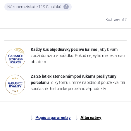
Nákupem získáte 119 Cibuláků
Kód: ver-m17
Každý kus objednávky pečlivě balíme
, aby k vám
zboží dorazilo v pořádku. Pokud ne, vyřídíme reklamaci
obratem.
Za 26 let existence nám pod rukama prošly tuny
porcelánu
, díky tomu umíme nabídnout pouze kvalitní
současné i historické porcelánové produkty.
Popis a parametry
Alternativy