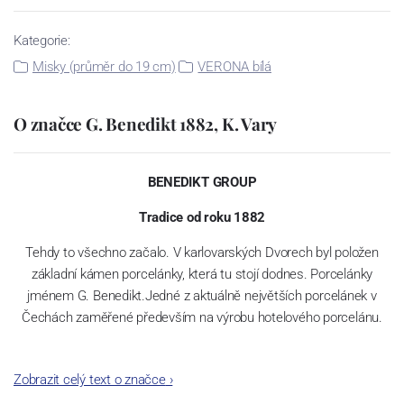
Kategorie:
Misky (průměr do 19 cm)
VERONA bílá
O značce G. Benedikt 1882, K. Vary
BENEDIKT GROUP
Tradice od roku 1882
Tehdy to všechno začalo. V karlovarských Dvorech byl položen
základní kámen porcelánky, která tu stojí dodnes. Porcelánky
jménem G. Benedikt.Jedné z aktuálně největších porcelánek v
Čechách zaměřené především na výrobu hotelového porcelánu.
Zobrazit celý text o značce
›
Jak čas plynul, našla porcelánka šikovné kolegy – spojence v