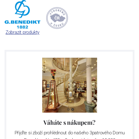
Rakousku a Švýcarsku. A tak dnes se značkami Lilien Austria a
Suisse Langenthal tvoříme společnost „G. Benedikt Group“. Ač z
různých zemí, všechny tři máme jedno společné: mimořádně
odolný porcelán, se kterým není třeba jednat v rukavičkách.
Zobrazit produkty
Váháte s nákupem?
Přijďte si zboží prohlédnout do našeho 3patrového Domu