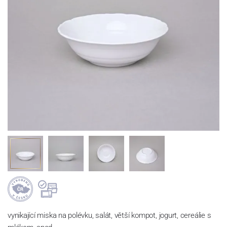
vynikající miska na polévku, salát, větší kompot, jogurt, cereálie s