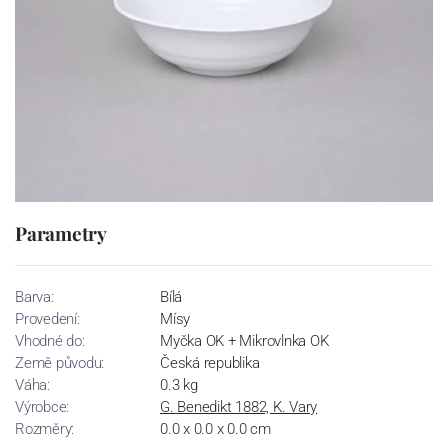
Parametry
Barva:
Bílá
Provedení:
Mísy
Vhodné do:
Myčka OK + Mikrovlnka OK
Země původu:
Česká republika
Váha:
0.3 kg
Výrobce:
G. Benedikt 1882, K. Vary
Rozměry:
0.0 x 0.0 x 0.0 cm