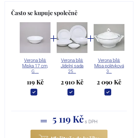
Často se kupuje společně
Verona bílá:
Verona bílá:
Verona bílá:
Miska 17 cm,
Jídelní sada
Mísa polévková
G.…
25…
3…
119 Kč
2 910 Kč
2 090 Kč
5 119 Kč
s DPH