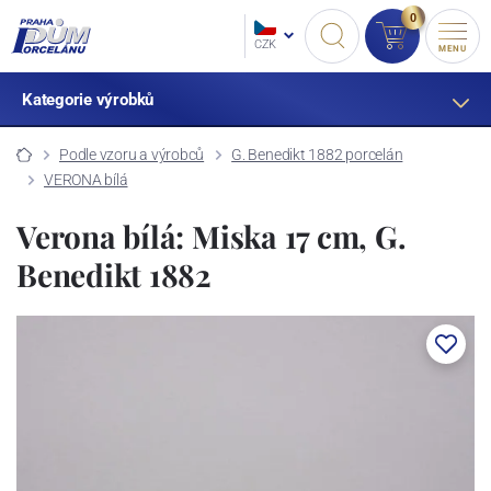
0
CZK
MENU
Kategorie výrobků
Podle vzoru a výrobců
G. Benedikt 1882 porcelán
VERONA bílá
Verona bílá: Miska 17 cm, G.
Benedikt 1882