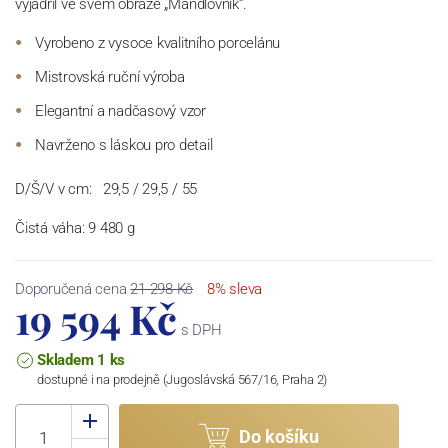
vyjádřil ve svém obraze „Mandlovník“.
Vyrobeno z vysoce kvalitního porcelánu
Mistrovská ruční výroba
Elegantní a nadčasový vzor
Navrženo s láskou pro detail
D/Š/V v cm:
29,5 / 29,5 / 55
Čistá váha: 9 480 g
Doporučená cena
21 298 Kč
8% sleva
19 594 Kč
s DPH
Skladem 1 ks
dostupné i na prodejně (Jugoslávská 567/16, Praha 2)
Do košíku