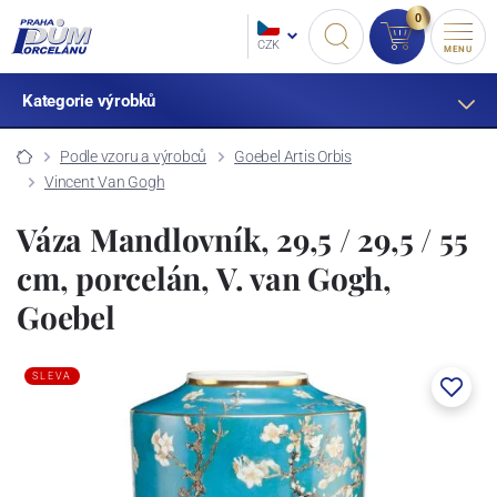
0
CZK
MENU
Kategorie výrobků
Podle vzoru a výrobců
Goebel Artis Orbis
Vincent Van Gogh
Váza Mandlovník, 29,5 / 29,5 / 55
cm, porcelán, V. van Gogh,
Goebel
SLEVA