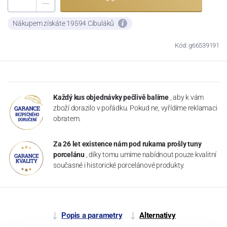
Nákupem získáte 19594 Cibuláků
Kód: g66539191
Každý kus objednávky pečlivě balíme
, aby k vám
zboží dorazilo v pořádku. Pokud ne, vyřídíme reklamaci
obratem.
Za 26 let existence nám pod rukama prošly tuny
porcelánu
, díky tomu umíme nabídnout pouze kvalitní
současné i historické porcelánové produkty.
Popis a parametry
Alternativy