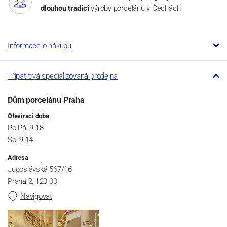
dlouhou tradici
výroby porcelánu v Čechách.
Informace o nákupu
Třípatrová specializovaná prodejna
Dům porcelánu Praha
Otevírací doba
Po-Pá: 9-18
So: 9-14
Adresa
Jugoslávská 567/16
Praha 2, 120 00
Navigovat