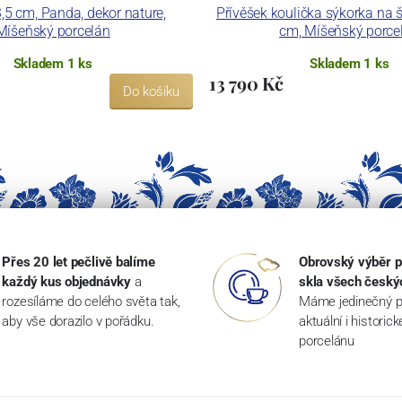
3,5 cm, Panda, dekor nature,
Přívěšek koulička sýkorka na š
Míšeňský porcelán
cm, Míšeňský porce
Skladem 1 ks
Skladem 1 ks
13 790 Kč
Do košíku
Přes 20 let pečlivě balíme
Obrovský výběr p
každý kus objednávky
a
skla všech český
rozesíláme do celého světa tak,
Máme jedinečný p
aby vše dorazilo v pořádku.
aktuální i historic
porcelánu