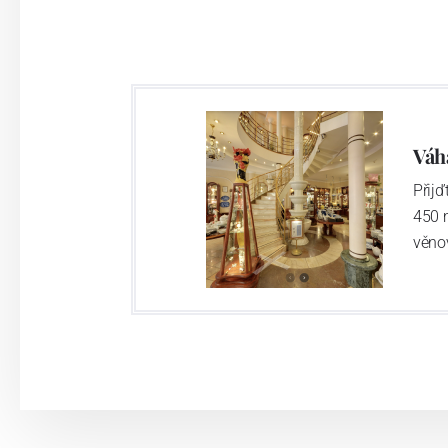
Váh
Přij
450 
věno