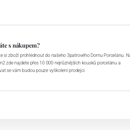
áte s nákupem?
ďte si zboží prohlédnout do našeho 3patrového Domu Porcelánu. N
m2 zde najdete přes 10 000 nejrůznějších kousků porcelánu a
vat se vám budou pouze vyškolení prodejci.