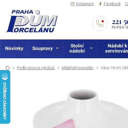
Instagram
Facebook
D
221 5
Po-Pá 9-18
Stolní
Nádobí k
Novinky
Soupravy
nádobí
servírován
Podle vzoru a výrobců
Míšeňský porcelán
Váza 18 cm, Obř