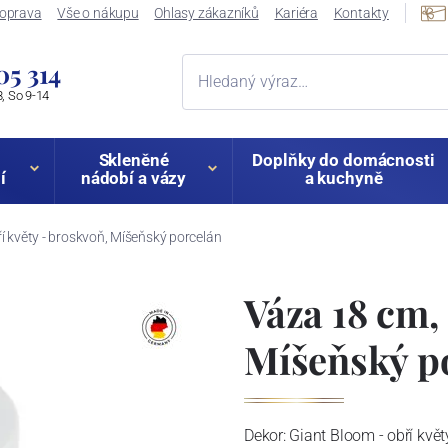
oprava
Vše o nákupu
Ohlasy zákazníků
Kariéra
Kontakty
05 314
, So 9-14
Skleněné
Doplňky do domácnosti
í
nádobí a vázy
a kuchyně
í květy - broskvoň, Míšeňský porcelán
Váza 18 cm,
Míšeňský p
Dekor:
Giant Bloom - obří květ