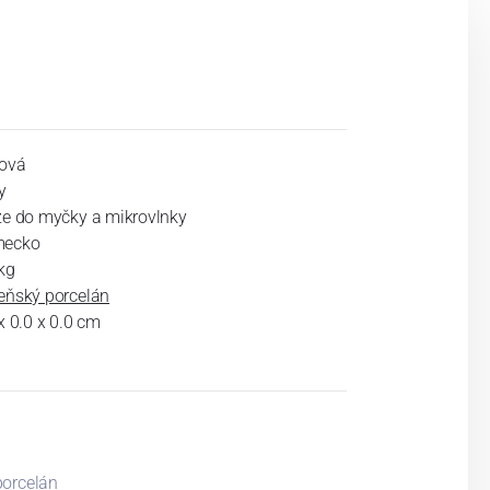
ová
y
ze do myčky a mikrovlnky
ecko
kg
eňský porcelán
x 0.0 x 0.0 cm
porcelán