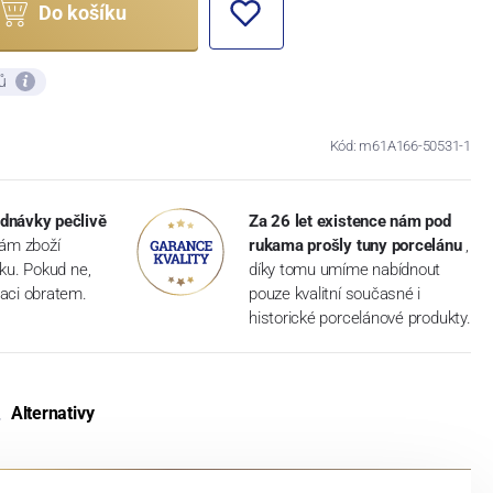
Do košíku
ků
Kód: m61A166-50531-1
dnávky pečlivě
Za 26 let existence nám pod
vám zboží
rukama prošly tuny porcelánu
,
dku. Pokud ne,
díky tomu umíme nabídnout
aci obratem.
pouze kvalitní současné i
historické porcelánové produkty.
Alternativy