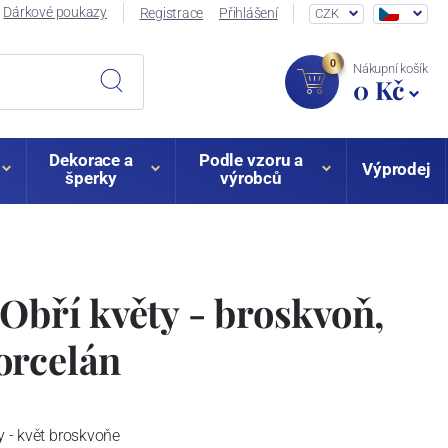
Dárkové poukazy
Registrace
Přihlášení
CZK
0
Nákupní košík
0 Kč
Dekorace a
Podle vzoru a
Výprodej
šperky
výrobců
 Obří květy - broskvoň,
orcelán
y - květ broskvoňe