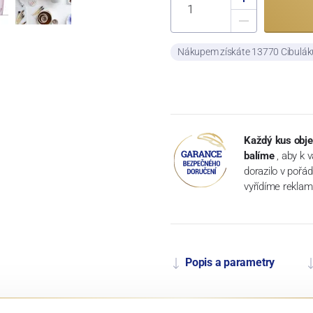
Nákupem získáte 13770 Cibulá
Každý kus obje
balíme
, aby k 
dorazilo v pořá
vyřídíme reklam
Popis a parametry