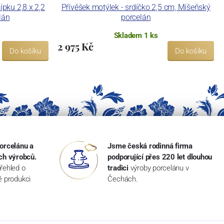
ípku 2,8 x 2,2
Přívěšek motýlek - srdíčko 2,5 cm, Míšeňský
lán
porcelán
Skladem 1 ks
2 975 Kč
Do košíku
Do košíku
orcelánu a
Jsme česká rodinná firma
ch výrobců.
podporující přes 220 let dlouhou
řehled o
tradici
výroby porcelánu v
ké produkci
Čechách.