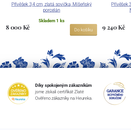
Přívěšek 3,4 cm, zlatá sovička, Míšeňský
Přívěšek 
porcelán
Skladem 1 ks
8 000 Kč
9 240 Kč
Do košíku
Díky spokojeným zákazníkům
jsme získali certifikát Zlaté
Ověřeno zákazníky na Heureka.