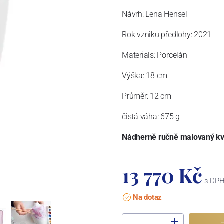
Návrh:
Lena Hensel
Rok vzniku předlohy:
2021
Materials:
Porcelán
Výška
:
18 cm
Průměr:
12 cm
čistá váha
:
675 g
Nádherně ručně malovaný kv
13 770 Kč
s DP
Na dotaz