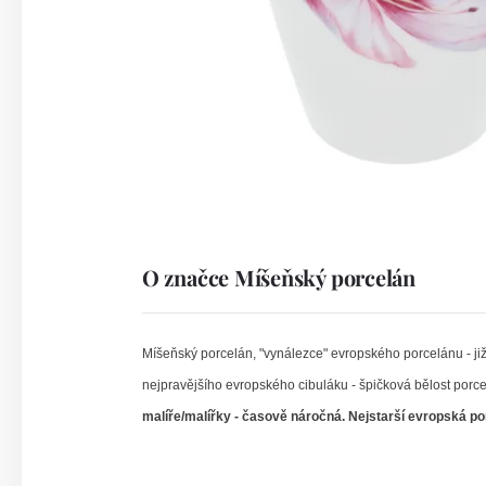
O značce Míšeňský porcelán
Míšeňský porcelán, "vynálezce" evropského porcelánu - již 
nejpravějšího evropského cibuláku - špičková bělost porc
malíře/malířky - časově náročná. Nejstarší evropská por