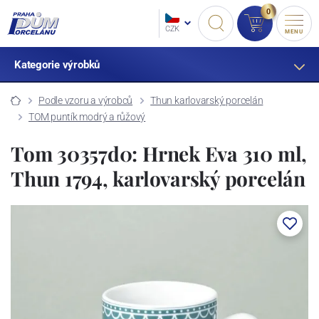
0
CZK
MENU
Kategorie výrobků
Podle vzoru a výrobců
Thun karlovarský porcelán
TOM puntík modrý a růžový
Tom 30357d0: Hrnek Eva 310 ml,
Thun 1794, karlovarský porcelán