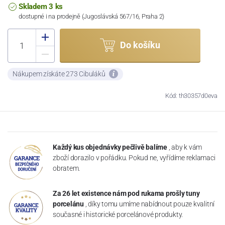
Skladem 3 ks
dostupné i na prodejně (Jugoslávská 567/16, Praha 2)
Do košíku
Nákupem získáte 273 Cibuláků
Kód: th30357d0eva
Každý kus objednávky pečlivě balíme
, aby k vám
zboží dorazilo v pořádku. Pokud ne, vyřídíme reklamaci
obratem.
Za 26 let existence nám pod rukama prošly tuny
porcelánu
, díky tomu umíme nabídnout pouze kvalitní
současné i historické porcelánové produkty.