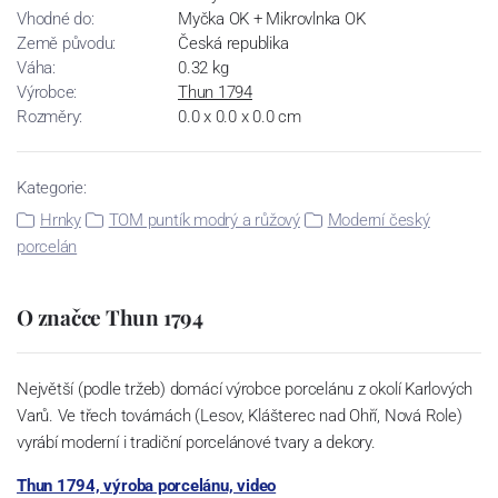
Vhodné do:
Myčka OK + Mikrovlnka OK
Země původu:
Česká republika
Váha:
0.32 kg
Výrobce:
Thun 1794
Rozměry:
0.0 x 0.0 x 0.0 cm
Kategorie:
Hrnky
TOM puntík modrý a růžový
Moderní český
porcelán
O značce Thun 1794
Největší (podle tržeb) domácí výrobce porcelánu z okolí Karlových
Varů. Ve třech továrnách (Lesov, Klášterec nad Ohří, Nová Role)
vyrábí moderní i tradiční porcelánové tvary a dekory.
Thun 1794, výroba porcelánu, video