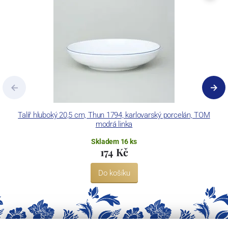
Concordia Lesov používá ochrannou známku LC a Thun Hotel &
Restaurant.
Talíř hluboký 20,5 cm, Thun 1794, karlovarský porcelán, TOM
Ta
modrá linka
Skladem 16 ks
174 Kč
Do košíku