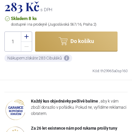
283 Kč
s DPH
Skladem 8 ks
dostupné i na prodejně (Jugoslávská 567/16, Praha 2)
Do košíku
Nákupem získáte 283 Cibuláků
Kód: th29965a0sp160
Každý kus objednávky pečlivě balíme
, aby k vám
zboží dorazilo v pořádku. Pokud ne, vyřídíme reklamaci
obratem.
Za 26 let existence nám pod rukama prošly tuny