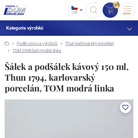
0
CZK
MENU
Kategorie výrobků
Podle vzoru a výrobců
Thun karlovarský porcelán
TOM 29965a0 modrá linka
Šálek a podšálek kávový 150 ml,
Thun 1794, karlovarský
porcelán, TOM modrá linka