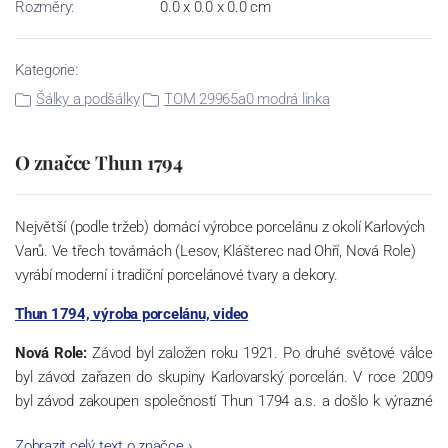
Rozměry:
0.0 x 0.0 x 0.0 cm
Kategorie:
Šálky a podšálky
TOM 29965a0 modrá linka
O značce Thun 1794
Největší (podle tržeb) domácí výrobce porcelánu z okolí Karlových
Varů. Ve třech továrnách (Lesov, Klášterec nad Ohří, Nová Role)
vyrábí moderní i tradiční porcelánové tvary a dekory.
Thun 1794, výroba porcelánu, video
Nová Role:
Závod byl založen roku 1921. Po druhé světové válce
byl závod zařazen do skupiny Karlovarský porcelán. V roce 2009
byl závod zakoupen společností Thun 1794 a.s. a došlo k výrazné
změně výrobní náplně. Nová Role se zároveň stala sídlem celé
Zobrazit celý text o značce
›