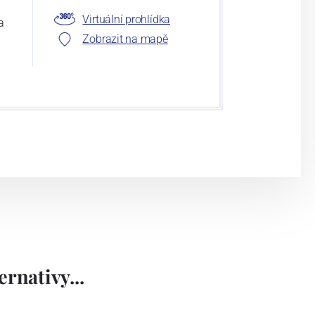
Virtuální prohlídka
a
Zobrazit na mapě
rnativy...