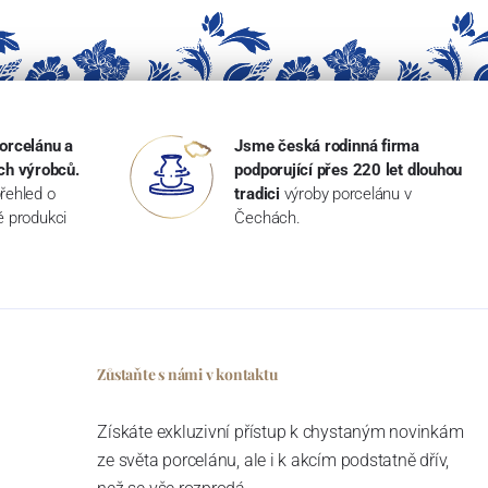
orcelánu a
Jsme česká rodinná firma
ch výrobců.
podporující přes 220 let dlouhou
řehled o
tradici
výroby porcelánu v
ké produkci
Čechách.
Zůstaňte s námi v kontaktu
Získáte exkluzivní přístup k chystaným novinkám
ze světa porcelánu, ale i k akcím podstatně dřív,