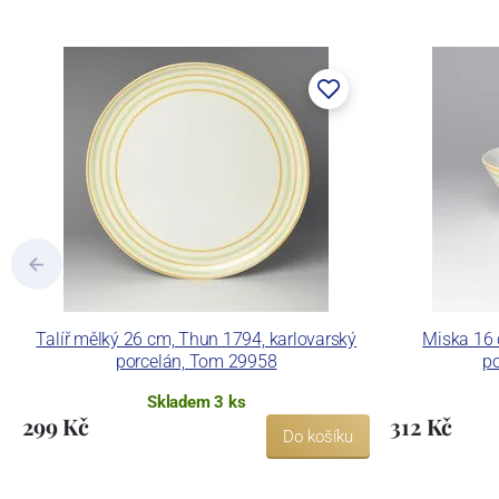
součástí společnosti Karlovarský porce
a.s. včetně ochranné známky a technolog
tlakového lití, moderními komorovými
dekorovat své výrobky pomocí klasických
Concordia Lesov používá ochrannou znám
Talíř mělký 26 cm, Thun 1794, karlovarský
Miska 16 
porcelán, Tom 29958
p
Skladem 3 ks
299 Kč
312 Kč
Do košíku