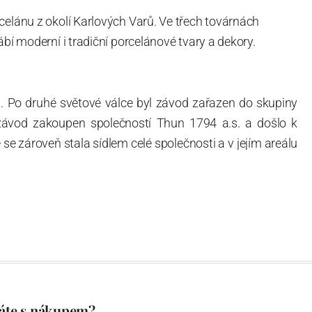
celánu z okolí Karlových Varů. Ve třech továrnách
ábí moderní i tradiční porcelánové tvary a dekory.
. Po druhé světové válce byl závod zařazen do skupiny
 závod zakoupen společností Thun 1794 a.s. a došlo k
e zároveň stala sídlem celé společnosti a v jejím areálu
ítotisku. Thun 1794 a.s. zakoupila i práva k ochranným
íce jak 220-letou tradici výroby porcelánu. Kapacita
, závod je vybaven moderními technologickými zařízeními
vací komplex, rychlovýpalná pec, komorová pec, vtavná
ak v bílém, tak v dekorovaném provedení.
794 a Thun Hotel & Restaurant.
áte s nákupem?