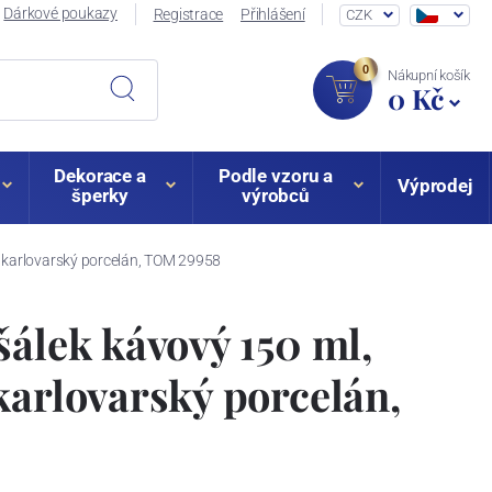
Dárkové poukazy
Registrace
Přihlášení
CZK
0
Nákupní košík
0 Kč
Dekorace a
Podle vzoru a
Výprodej
šperky
výrobců
, karlovarský porcelán, TOM 29958
šálek kávový 150 ml,
karlovarský porcelán,