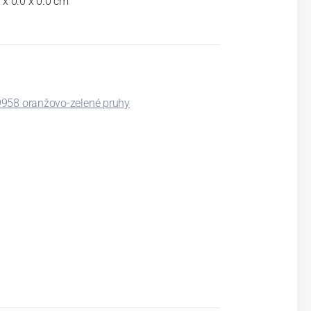
 x 0.0 x 0.0 cm
958 oranžovo-zelené pruhy