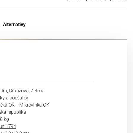
Alternativy
drá, Oranžová, Zelená
lky a podšálky
čka OK + Mikrovlnka OK
ská republika
28 kg
un 1794