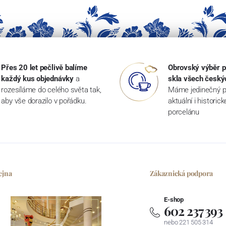
Přes 20 let pečlivě balíme
Obrovský výběr p
každý kus objednávky
a
skla všech český
rozesíláme do celého světa tak,
Máme jedinečný p
aby vše dorazilo v pořádku.
aktuální i historic
porcelánu
ejna
Zákaznická podpora
E-shop
602 237 393
nebo 221 505 314