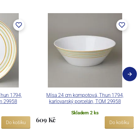
Thun 1794,
Mísa 24 cm kompotová, Thun 1794,
om 29958
karlovarský porcelán, TOM 29958
Skladem 2 ks
609 Kč
Do košíku
Do košíku