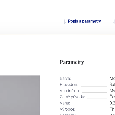
Popis a parametry
Parametry
Barva:
Mo
Provedení:
Šá
Vhodné do:
My
Země původu:
Če
Váha:
0.
Výrobce:
Th