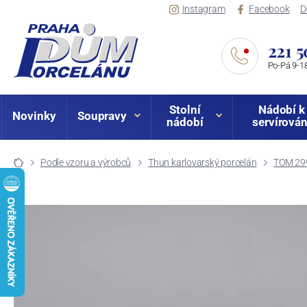
Instagram
Facebook
D
221 5
Po-Pá 9-18
Stolní
Nádobí k
Novinky
Soupravy
nádobí
servírován
Podle vzoru a výrobců
Thun karlovarský porcelán
TOM 299