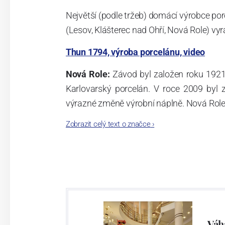
Největší (podle tržeb) domácí výrobce por
(Lesov, Klášterec nad Ohří, Nová Role) vyr
Thun 1794, výroba porcelánu, video
Nová Role:
Závod byl založen roku 1921
Karlovarský porcelán. V roce 2009 byl
výrazné změně výrobní náplně. Nová Role s
jsou umístěny i provoz servis a výroba s
Zobrazit celý text o značce
›
známkám a ve své výrobě navazuje na v
tohoto závodu je 3.500 - 4.000 tun ročně
- isostatické lisy, tlakové lití, glazo
dekorační pec. Závod nabízí své výrobky j
Závod používá ochrannou známku Thun 1
Váh