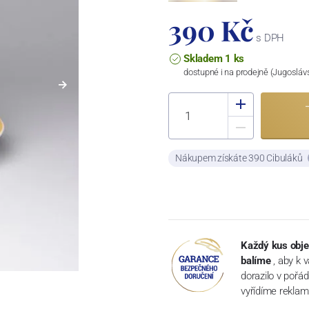
390 Kč
s DPH
Skladem 1 ks
dostupné i na prodejně (Jugosláv
Nákupem získáte 390 Cibuláků
Každý kus obje
balíme
, aby k 
dorazilo v pořá
vyřídíme reklam