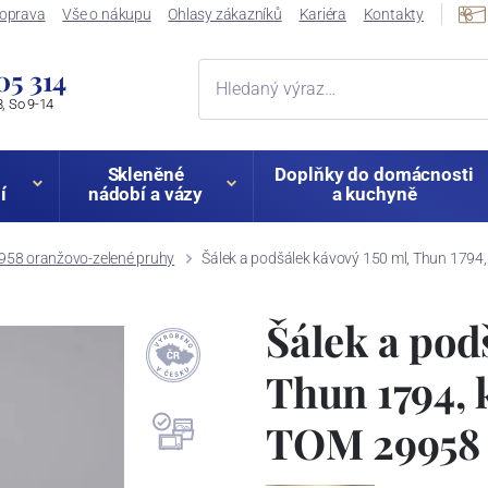
oprava
Vše o nákupu
Ohlasy zákazníků
Kariéra
Kontakty
05 314
, So 9-14
Skleněné
Doplňky do domácnosti
í
nádobí a vázy
a kuchyně
58 oranžovo-zelené pruhy
Šálek a podšálek kávový 150 ml, Thun 1794
Šálek a pod
Thun 1794, 
TOM 29958