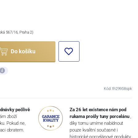
ská 567/16, Praha 2)
Do košíku
Kód: th29958spk
dnávky pečlivě
Za 26 let existence nám pod
vám zboží
rukama prošly tuny porcelánu
,
dku. Pokud ne,
díky tomu umíme nabídnout
aci obratem.
pouze kvalitní současné i
historické porcelánové produkty.