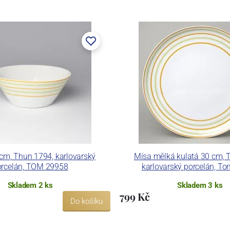
lán. V roce 2009 byla zakoupena společností Thun 1794
ických zařízení. Závod je vybaven zařízením na výrobu
 pecemi a vtavnou dekorační pecí. Závod je schopen
 dekoračních technik.
ku LC a Thun Hotel & Restaurant.
cm, Thun 1794, karlovarský
Mísa mělká kulatá 30 cm, 
orcelán, TOM 29958
karlovarský porcelán, T
Skladem 2 ks
Skladem 3 ks
799 Kč
Do košíku