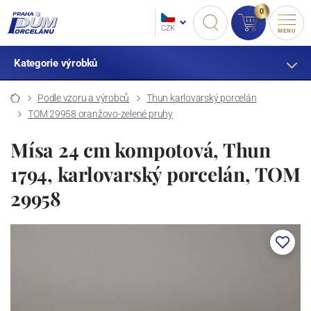
0
CZK
MENU
Kategorie výrobků
Podle vzoru a výrobců
Thun karlovarský porcelán
TOM 29958 oranžovo-zelené pruhy
Mísa 24 cm kompotová, Thun
1794, karlovarský porcelán, TOM
29958