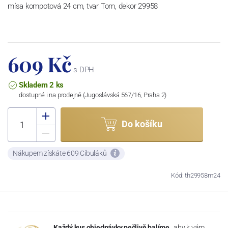
mísa kompotová 24 cm, tvar Tom, dekor 29958
609 Kč
s DPH
Skladem 2 ks
dostupné i na prodejně (Jugoslávská 567/16, Praha 2)
Do košíku
Nákupem získáte 609 Cibuláků
Kód: th29958m24
Každý kus objednávky pečlivě balíme
, aby k vám