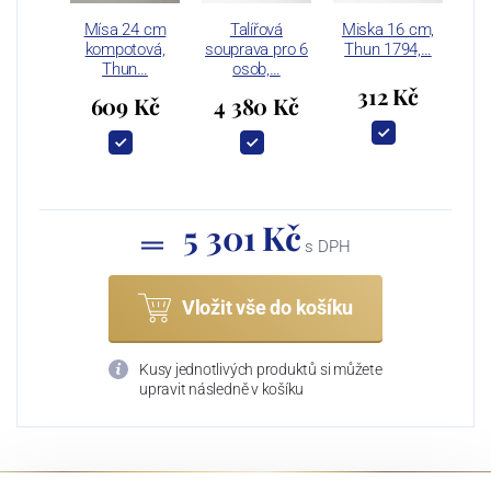
Mísa 24 cm
Talířová
Miska 16 cm,
kompotová,
souprava pro 6
Thun 1794,…
Thun…
osob,…
312 Kč
609 Kč
4 380 Kč
5 301 Kč
s DPH
Vložit vše do košíku
Kusy jednotlivých produktů si můžete
upravit následně v košíku