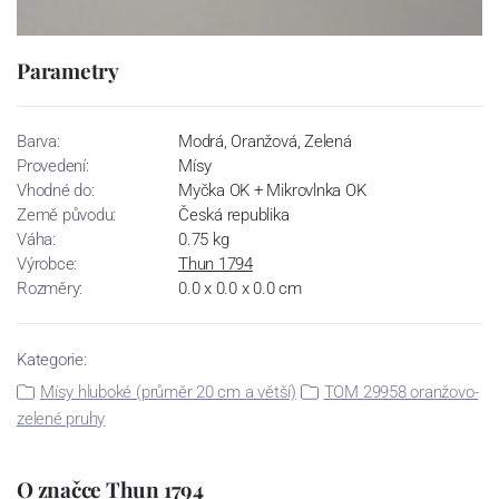
Parametry
Barva:
Modrá, Oranžová, Zelená
Provedení:
Mísy
Vhodné do:
Myčka OK + Mikrovlnka OK
Země původu:
Česká republika
Váha:
0.75 kg
Výrobce:
Thun 1794
Rozměry:
0.0 x 0.0 x 0.0 cm
Kategorie:
Mísy hluboké (průměr 20 cm a větší)
TOM 29958 oranžovo-
zelené pruhy
O značce Thun 1794