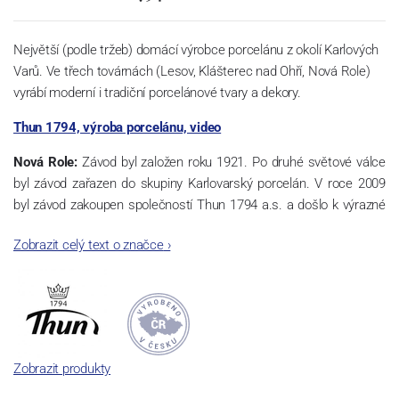
Největší (podle tržeb) domácí výrobce porcelánu z okolí Karlových
Varů. Ve třech továrnách (Lesov, Klášterec nad Ohří, Nová Role)
vyrábí moderní i tradiční porcelánové tvary a dekory.
Thun 1794, výroba porcelánu, video
Nová Role:
Závod byl založen roku 1921. Po druhé světové válce
byl závod zařazen do skupiny Karlovarský porcelán. V roce 2009
byl závod zakoupen společností Thun 1794 a.s. a došlo k výrazné
změně výrobní náplně. Nová Role se zároveň stala sídlem celé
Zobrazit celý text o značce
›
společnosti a v jejím areálu jsou umístěny i provoz servis a výroba
sítotisku. Thun 1794 a.s. zakoupila i práva k ochranným známkám
a ve své výrobě navazuje na více jak 220-letou tradici výroby
porcelánu. Kapacita tohoto závodu je 3.500 - 4.000 tun ročně,
závod je vybaven moderními technologickými zařízeními -
isostatické lisy, tlakové lití, glazovací komplex, rychlovýpalná pec,
Zobrazit produkty
komorová pec, vtavná dekorační pec. Závod nabízí své výrobky jak
v bílém, tak v dekorovaném provedení.