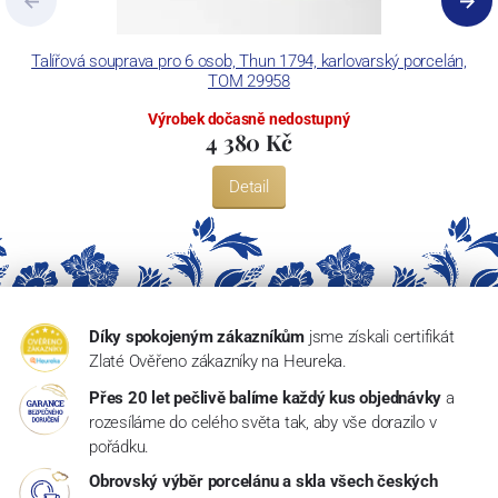
Talířová souprava pro 6 osob, Thun 1794, karlovarský porcelán,
TOM 29958
Výrobek dočasně nedostupný
4 380 Kč
Detail
Díky spokojeným zákazníkům
jsme získali certifikát
Zlaté Ověřeno zákazníky na Heureka.
Přes 20 let pečlivě balíme každý kus objednávky
a
rozesíláme do celého světa tak, aby vše dorazilo v
pořádku.
Obrovský výběr porcelánu a skla všech českých