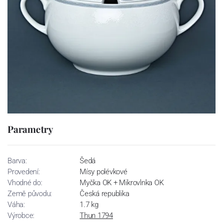
Parametry
Barva:
Šedá
Provedení:
Mísy polévkové
Vhodné do:
Myčka OK + Mikrovlnka OK
Země původu:
Česká republika
Váha:
1.7 kg
Výrobce:
Thun 1794