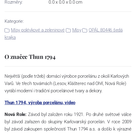
Rozměry:
0.0 x 0.0 x 0.0 cm
Kategorie:
Mísy polévkové a zeleninové
Mísy
OPÁL 80446 šedá
krajka
O značce Thun 1794
Největší (podle tržeb) domácí výrobce porcelánu z okolí Karlových
Varů. Ve třech továrnách (Lesov, Klášterec nad Ohří, Nová Role)
vyrábí moderní i tradiční porcelánové tvary a dekory.
Thun 1794, výroba porcelánu, video
Nová Role:
Závod byl založen roku 1921. Po druhé světové válce
byl závod zařazen do skupiny Karlovarský porcelán. V roce 2009
byl závod zakoupen společností Thun 1794 a.s. a došlo k výrazné