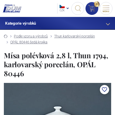
0
CZK
MENU
Kategorie výrobků
Podle vzoru a výrobců
Thun karlovarský porcelán
OPÁL 80446 šedá krajka
Mísa polévková 2,8 l, Thun 1794,
karlovarský porcelán, OPÁL
80446