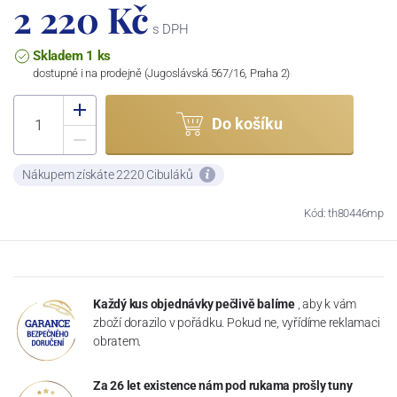
2 220 Kč
s DPH
Skladem 1 ks
dostupné i na prodejně (Jugoslávská 567/16, Praha 2)
Do košíku
Nákupem získáte 2220 Cibuláků
Kód: th80446mp
Každý kus objednávky pečlivě balíme
, aby k vám
zboží dorazilo v pořádku. Pokud ne, vyřídíme reklamaci
obratem.
Za 26 let existence nám pod rukama prošly tuny