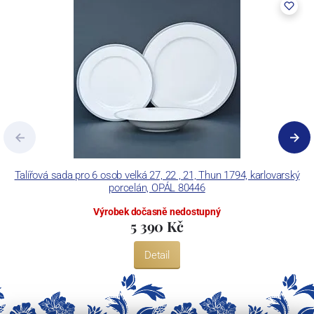
výrobky pomocí klasických dekoračních technik.
Concordia Lesov používá ochrannou známku LC a Thun Hotel &
Restaurant.
Talířová sada pro 6 osob velká 27, 22 , 21, Thun 1794, karlovarský
porcelán, OPÁL 80446
Výrobek dočasně nedostupný
5 390 Kč
Detail