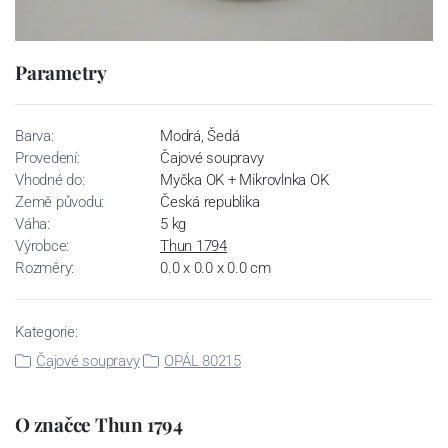
Parametry
Barva:
Modrá, Šedá
Provedení:
Čajové soupravy
Vhodné do:
Myčka OK + Mikrovlnka OK
Země původu:
Česká republika
Váha:
5 kg
Výrobce:
Thun 1794
Rozměry:
0.0 x 0.0 x 0.0 cm
Kategorie:
Čajové soupravy
OPÁL 80215
O značce Thun 1794