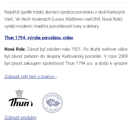
Největší (podle tržeb) domácí výrobce porcelánu z okolí Karlových
Varů. Ve třech továrnách (Lesov, Klášterec nad Ohří, Nová Role)
vyrábí moderní i tradiční porcelánové tvary a dekory.
Thun 1794, výroba porcelánu, video
Nová Role:
Závod byl založen roku 1921. Po druhé světové válce
byl závod zařazen do skupiny Karlovarský porcelán. V roce 2009
byl závod zakoupen společností Thun 1794 a.s. a došlo k výrazné
změně výrobní náplně. Nová Role se zároveň stala sídlem celé
Zobrazit celý text o značce
›
společnosti a v jejím areálu jsou umístěny i provoz servis a výroba
sítotisku. Thun 1794 a.s. zakoupila i práva k ochranným známkám
a ve své výrobě navazuje na více jak 220-letou tradici výroby
porcelánu. Kapacita tohoto závodu je 3.500 - 4.000 tun ročně,
závod je vybaven moderními technologickými zařízeními -
isostatické lisy, tlakové lití, glazovací komplex, rychlovýpalná pec,
Zobrazit produkty
komorová pec, vtavná dekorační pec. Závod nabízí své výrobky jak
v bílém, tak v dekorovaném provedení.