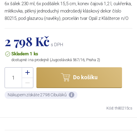
6x šálek 230 ml, 6x podšálek 15,5 cm, konev čajová 1,2 l, cukřenka,
mlékovka, pěkný jednoduchý modrošedý kláskový dekor číslo
80215, pod glazurou (navěky), porcelán tvar Opál z Klášterce n/O
2 798 Kč
s DPH
Skladem 1 ks
dostupné i na prodejně (Jugoslávská 567/16, Praha 2)
Do košíku
Nákupem získáte 2798 Cibuláků
Kód: th80215cs