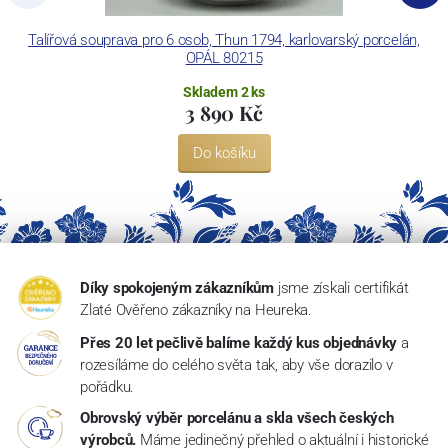
Talířová souprava pro 6 osob, Thun 1794, karlovarský porcelán,
H
OPÁL 80215
Skladem 2 ks
3 890 Kč
Do košíku
Díky spokojeným zákazníkům
jsme získali certifikát
Zlaté Ověřeno zákazníky na Heureka.
Přes 20 let pečlivě balíme každý kus objednávky
a
rozesíláme do celého světa tak, aby vše dorazilo v
pořádku.
Obrovský výběr porcelánu a skla všech českých
výrobců.
Máme jedinečný přehled o aktuální i historické