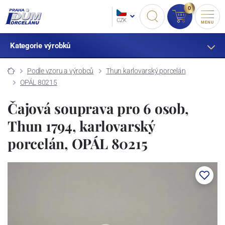
0
CZK
MENU
Kategorie výrobků
Podle vzoru a výrobců
Thun karlovarský porcelán
OPÁL 80215
Čajová souprava pro 6 osob,
Thun 1794, karlovarský
porcelán, OPÁL 80215