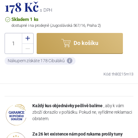
178 Kč
s DPH
Skladem 1 ks
dostupné i na prodejně (Jugoslávská 567/16, Praha 2)
Do košíku
Nákupem získáte 178 Cibuláků
Kód: th80215m13
Každý kus objednávky pečlivě balíme
, aby k vám
zboží dorazilo v pořádku. Pokud ne, vyřídíme reklamaci
obratem.
Za 26 let existence nám pod rukama prošly tuny