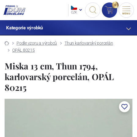
0
CZK
MENU
Kategorie výrobků
Podle vzoru a výrobců
Thun karlovarský porcelán
OPÁL 80215
Miska 13 cm, Thun 1794,
karlovarský porcelán, OPÁL
80215