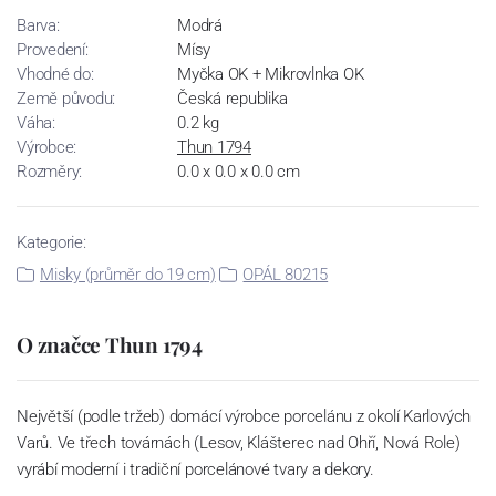
Barva:
Modrá
Provedení:
Mísy
Vhodné do:
Myčka OK + Mikrovlnka OK
Země původu:
Česká republika
Váha:
0.2 kg
Výrobce:
Thun 1794
Rozměry:
0.0 x 0.0 x 0.0 cm
Kategorie:
Misky (průměr do 19 cm)
OPÁL 80215
O značce Thun 1794
Největší (podle tržeb) domácí výrobce porcelánu z okolí Karlových
Varů. Ve třech továrnách (Lesov, Klášterec nad Ohří, Nová Role)
vyrábí moderní i tradiční porcelánové tvary a dekory.