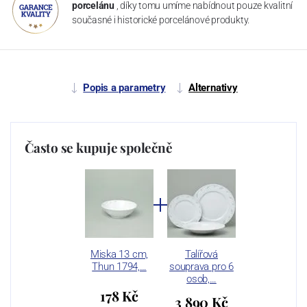
porcelánu
, díky tomu umíme nabídnout pouze kvalitní
současné i historické porcelánové produkty.
Popis a parametry
Alternativy
Často se kupuje společně
Miska 13 cm,
Talířová
Thun 1794,…
souprava pro 6
osob,…
178 Kč
3 890 Kč