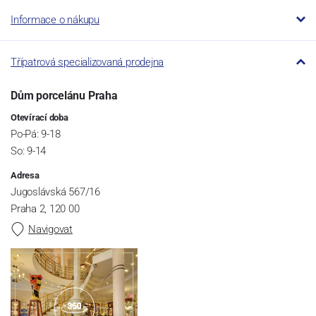
Informace o nákupu
Třípatrová specializovaná prodejna
Dům porcelánu Praha
Otevírací doba
Po-Pá: 9-18
So: 9-14
Adresa
Jugoslávská 567/16
Praha 2, 120 00
Navigovat