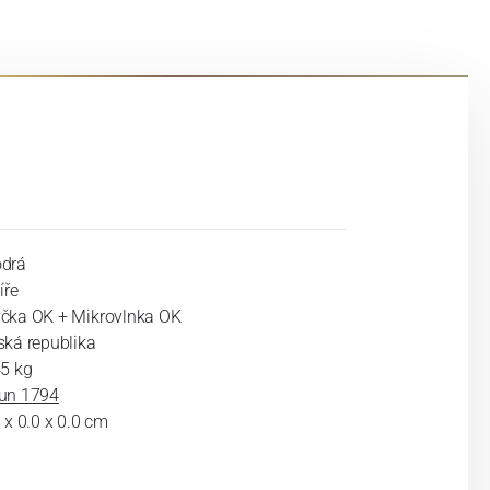
drá
íře
čka OK + Mikrovlnka OK
ská republika
45 kg
un 1794
 x 0.0 x 0.0 cm