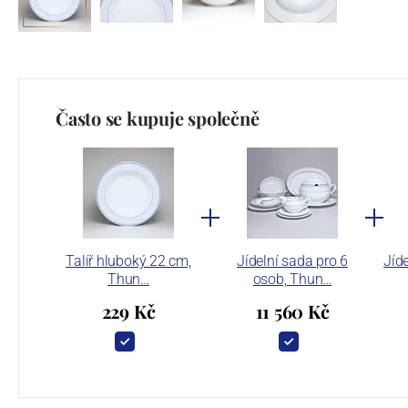
Často se kupuje společně
Talíř hluboký 22 cm,
Jídelní sada pro 6
Jíd
Thun…
osob, Thun…
229 Kč
11 560 Kč