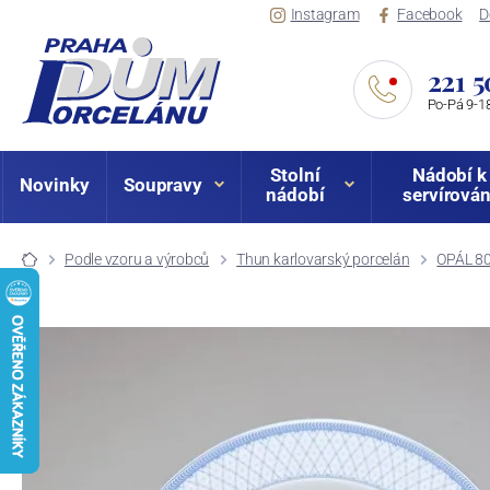
Instagram
Facebook
D
221 5
Po-Pá 9-18
Stolní
Nádobí k
Novinky
Soupravy
nádobí
servírován
Podle vzoru a výrobců
Thun karlovarský porcelán
OPÁL 8