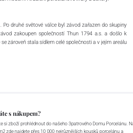
. Po druhé světové válce byl závod zařazen do skupiny
 závod zakoupen společností Thun 1794 a.s. a došlo k
e zároveň stala sídlem celé společnosti a v jejím areálu
ítotisku. Thun 1794 a.s. zakoupila i práva k ochranným
íce jak 220-letou tradici výroby porcelánu. Kapacita
, závod je vybaven moderními technologickými zařízeními
vací komplex, rychlovýpalná pec, komorová pec, vtavná
ak v bílém, tak v dekorovaném provedení.
794 a Thun Hotel & Restaurant.
áte s nákupem?
ďte si zboží prohlédnout do našeho 3patrového Domu Porcelánu. N
m2 zde najdete přes 10 000 nejrůznějších kousků porcelánu a