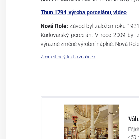
Thun 1794, výroba porcelánu, video
Nová Role:
Závod byl založen roku 1921
Karlovarský porcelán. V roce 2009 byl
výrazné změně výrobní náplně. Nová Role s
jsou umístěny i provoz servis a výroba s
Zobrazit celý text o značce
›
známkám a ve své výrobě navazuje na v
tohoto závodu je 3.500 - 4.000 tun ročně
- isostatické lisy, tlakové lití, glazo
dekorační pec. Závod nabízí své výrobky j
Závod používá ochrannou známku Thun 1
Váh
Přij
Klášterec nad Ohří:
450 