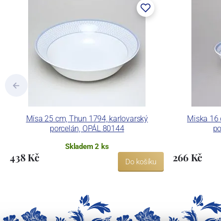
tlakového lití, moderními komorovými
dekorovat své výrobky pomocí klasických
Concordia Lesov používá ochrannou znám
Mísa 25 cm, Thun 1794, karlovarský
Miska 16 
porcelán, OPÁL 80144
po
Skladem 2 ks
438 Kč
266 Kč
Do košíku