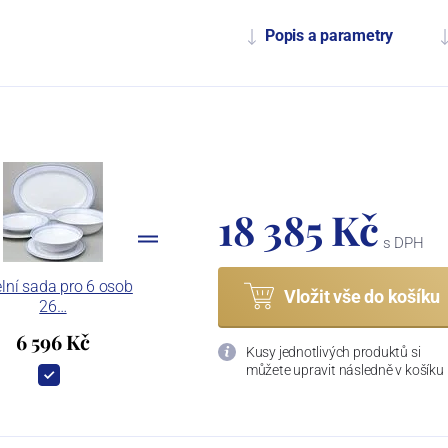
Popis a parametry
18 385 Kč
s DPH
elní sada pro 6 osob
Vložit vše do košíku
26…
6 596 Kč
Kusy jednotlivých produktů si
můžete upravit následně v košíku