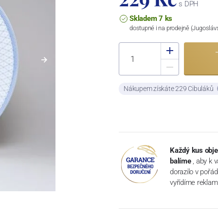
s DPH
Skladem 7 ks
dostupné i na prodejně (Jugosláv
Nákupem získáte 229 Cibuláků
Každý kus obje
balíme
, aby k 
dorazilo v pořá
vyřídíme reklam