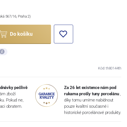
ská 567/16, Praha 2)
Do košíku
Kód: th80144th
dnávky pečlivě
Za 26 let existence nám pod
vám zboží
rukama prošly tuny porcelánu
,
dku. Pokud ne,
díky tomu umíme nabídnout
aci obratem.
pouze kvalitní současné i
historické porcelánové produkty.