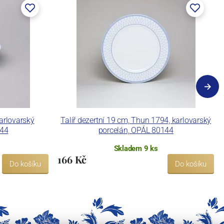
arlovarský
Talíř dezertní 19 cm, Thun 1794, karlovarský
144
porcelán, OPÁL 80144
Skladem 9 ks
166 Kč
Do košíku
Do košíku