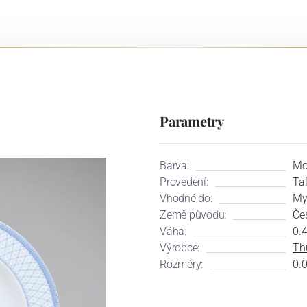
Parametry
Barva:
Mo
Provedení:
Tal
Vhodné do:
My
Země původu:
Če
Váha:
0.
Výrobce:
Th
Rozměry:
0.0