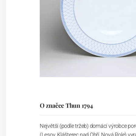
O značce Thun 1794
Největší (podle tržeb) domácí výrobce por
(Lesov, Klášterec nad Ohří, Nová Role) vyr