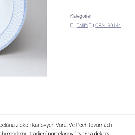
Kategorie:
Talíře
OPÁL 80144
celánu z okolí Karlových Varů. Ve třech továrnách
ábí moderní i tradiční porcelánové tvary a dekory.