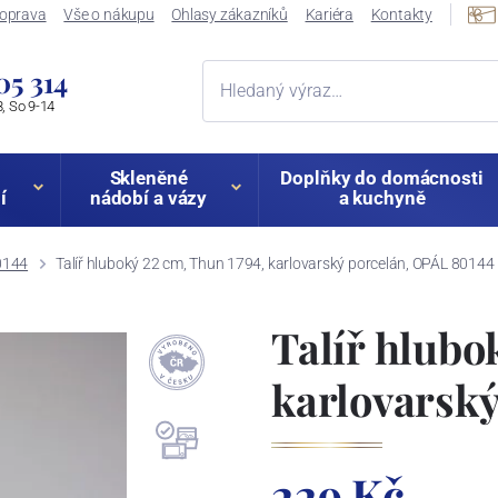
oprava
Vše o nákupu
Ohlasy zákazníků
Kariéra
Kontakty
05 314
, So 9-14
Skleněné
Doplňky do domácnosti
í
nádobí a vázy
a kuchyně
0144
Talíř hluboký 22 cm, Thun 1794, karlovarský porcelán, OPÁL 80144
Talíř hlubo
karlovarský
229 Kč