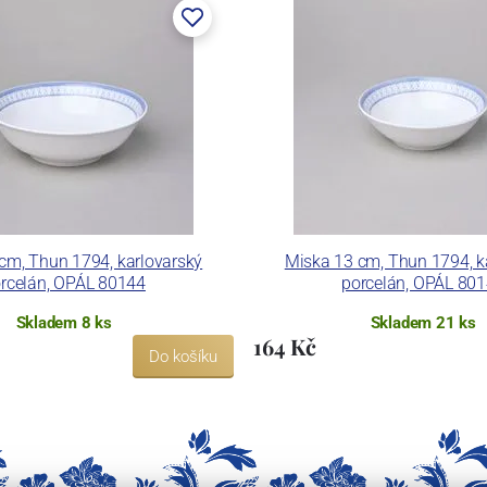
 pecemi a vtavnou dekorační pecí. Závod je schopen
 dekoračních technik.
ku LC a Thun Hotel & Restaurant.
cm, Thun 1794, karlovarský
Miska 13 cm, Thun 1794, k
rcelán, OPÁL 80144
porcelán, OPÁL 80
Skladem 8 ks
Skladem 21 ks
164 Kč
Do košíku