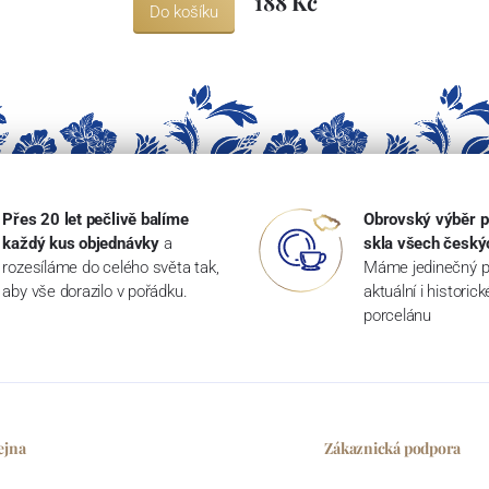
188 Kč
Do košíku
Přes 20 let pečlivě balíme
Obrovský výběr p
každý kus objednávky
a
skla všech český
rozesíláme do celého světa tak,
Máme jedinečný p
aby vše dorazilo v pořádku.
aktuální i historic
porcelánu
ejna
Zákaznická podpora