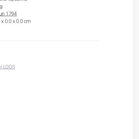
kg
un 1794
 x 0.0 x 0.0 cm
ar LOOS