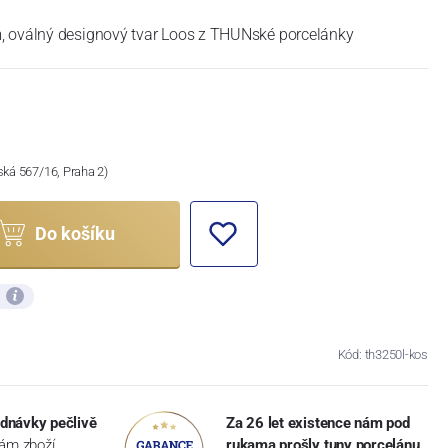
, oválný designový tvar Loos z THUNské porcelánky
ská 567/16, Praha 2)
Do košíku
ů
Kód: th3250l-kos
dnávky pečlivě
Za 26 let existence nám pod
vám zboží
rukama prošly tuny porcelánu
,