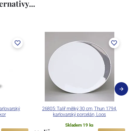
rnativy...
arlovarský
26805: Talíř mělký 30 cm, Thun 1794,
kor
karlovarský porcelán, Loos
Skladem 19 ks