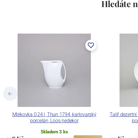
Lesov:
Hledáte n
Concordia Lesov byla založena 1888 Ern
součástí společnosti Karlovarský porce
a.s. včetně ochranné známky a technolog
tlakového lití, moderními komorovými
dekorovat své výrobky pomocí klasických
Concordia Lesov používá ochrannou znám
Mlékovka 0,24 l, Thun 1794, karlovarský
Talíř dezertn
porcelán, Loos nedekor
po
Skladem 3 ks