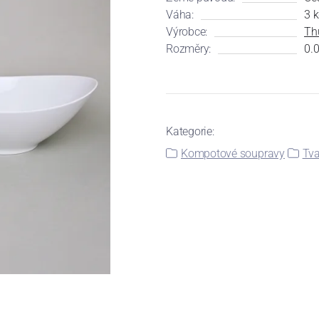
Váha:
3 
Výrobce:
Th
Rozměry:
0.0
Kategorie:
Kompotové soupravy
Tv