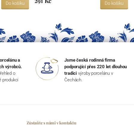
291 Kč
Do košíku
Do košíku
orcelánu a
Jsme česká rodinná firma
ch výrobců.
podporující přes 220 let dlouhou
řehled o
tradici
výroby porcelánu v
ké produkci
Čechách.
Zůstaňte s námi v kontaktu