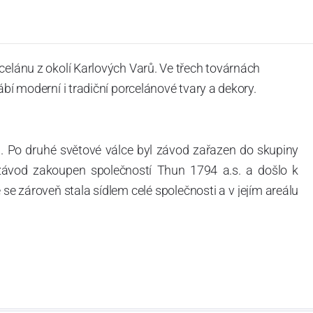
celánu z okolí Karlových Varů. Ve třech továrnách
ábí moderní i tradiční porcelánové tvary a dekory.
. Po druhé světové válce byl závod zařazen do skupiny
 závod zakoupen společností Thun 1794 a.s. a došlo k
e zároveň stala sídlem celé společnosti a v jejím areálu
ítotisku. Thun 1794 a.s. zakoupila i práva k ochranným
íce jak 220-letou tradici výroby porcelánu. Kapacita
, závod je vybaven moderními technologickými zařízeními
vací komplex, rychlovýpalná pec, komorová pec, vtavná
ak v bílém, tak v dekorovaném provedení.