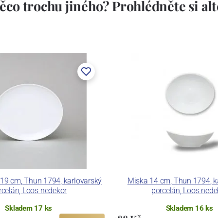
ěco trochu jiného? Prohlédněte si alte
stem Máderem. Po druhé světové válce se továrna stala
lán. V roce 2009 byla zakoupena společností Thun 1794
ických zařízení. Závod je vybaven zařízením na výrobu
 pecemi a vtavnou dekorační pecí. Závod je schopen
 dekoračních technik.
ku LC a Thun Hotel & Restaurant.
í 19 cm, Thun 1794, karlovarský
Miska 14 cm, Thun 1794, k
rcelán, Loos nedekor
porcelán, Loos nede
Skladem 17 ks
Skladem 16 ks