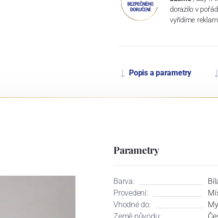
dorazilo v pořá
vyřídíme reklam
Popis a parametry
Parametry
Barva:
Bíl
Provedení:
Mí
Vhodné do:
My
Země původu:
Če