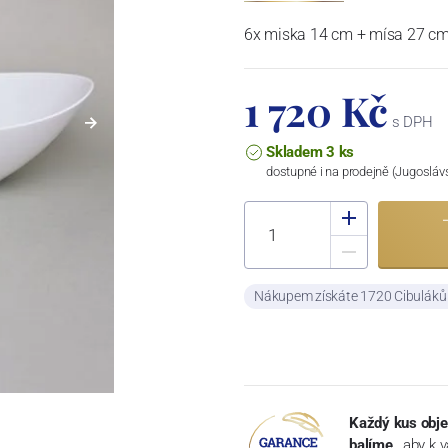
6x miska 14 cm + mísa 27 cm
1 720 Kč
s DPH
Skladem 3 ks
dostupné i na prodejně (Jugosláv
Nákupem získáte 1720 Cibulák
Každý kus obje
balíme
, aby k 