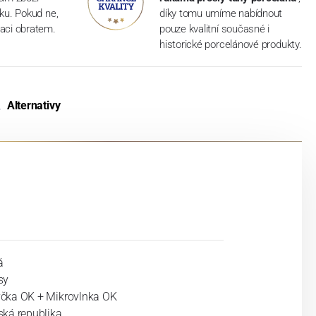
dku. Pokud ne,
díky tomu umíme nabídnout
aci obratem.
pouze kvalitní současné i
historické porcelánové produkty.
Alternativy
á
sy
čka OK + Mikrovlnka OK
ská republika