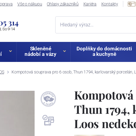
oprava
Vše o nákupu
Ohlasy zákazníků
Kariéra
Kontakty
05 314
, So 9-14
Skleněné
Doplňky do domácnosti
í
nádobí a vázy
a kuchyně
OS
Kompotová souprava pro 6 osob, Thun 1794, karlovarský porcelán, 
Kompotová 
Thun 1794, 
Loos nedek