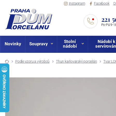
Instagram
Facebook
D
221 5
Po-Pá 9-18
Stolní
Nádobí k
Novinky
Soupravy
nádobí
servírován
Podle vzoru a výrobců
Thun karlovarský porcelán
Tvar LO