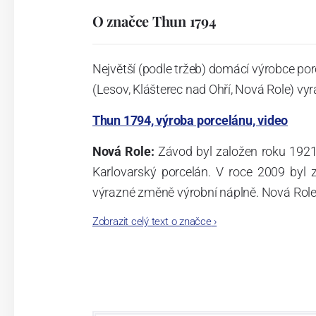
O značce Thun 1794
Největší (podle tržeb) domácí výrobce por
(Lesov, Klášterec nad Ohří, Nová Role) vyr
Thun 1794, výroba porcelánu, video
Nová Role:
Závod byl založen roku 1921
Karlovarský porcelán. V roce 2009 byl
výrazné změně výrobní náplně. Nová Role s
jsou umístěny i provoz servis a výroba s
Zobrazit celý text o značce
›
známkám a ve své výrobě navazuje na v
tohoto závodu je 3.500 - 4.000 tun ročně
- isostatické lisy, tlakové lití, glazo
dekorační pec. Závod nabízí své výrobky j