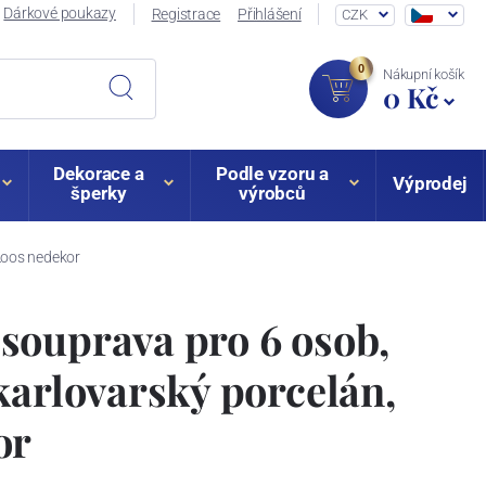
Dárkové poukazy
Registrace
Přihlášení
CZK
0
Nákupní košík
0 Kč
Dekorace a
Podle vzoru a
Výprodej
šperky
výrobců
Loos nedekor
souprava pro 6 osob,
karlovarský porcelán,
or