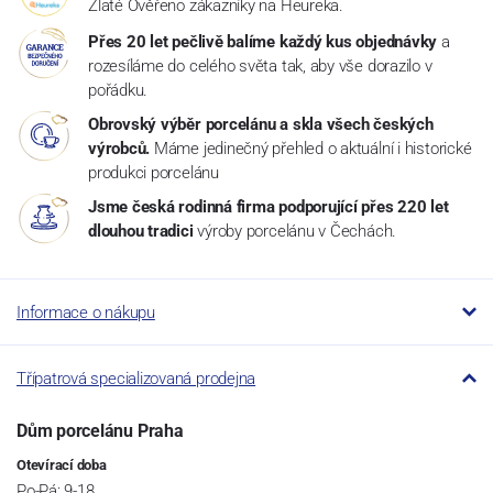
Zlaté Ověřeno zákazníky na Heureka.
Přes 20 let pečlivě balíme každý kus objednávky
a
rozesíláme do celého světa tak, aby vše dorazilo v
pořádku.
Obrovský výběr porcelánu a skla všech českých
výrobců.
Máme jedinečný přehled o aktuální i historické
produkci porcelánu
Jsme česká rodinná firma podporující přes 220 let
dlouhou tradici
výroby porcelánu v Čechách.
Informace o nákupu
Třípatrová specializovaná prodejna
Dům porcelánu Praha
Otevírací doba
Po-Pá: 9-18