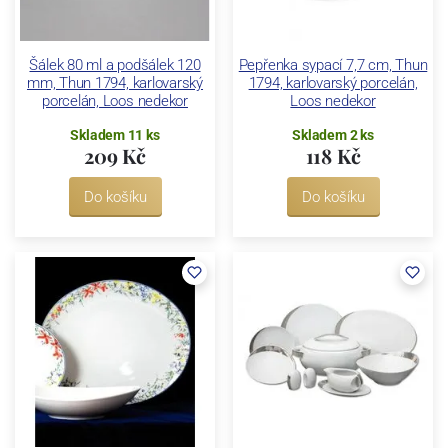
Šálek 80 ml a podšálek 120
Pepřenka sypací 7,7 cm, Thun
mm, Thun 1794, karlovarský
1794, karlovarský porcelán,
porcelán, Loos nedekor
Loos nedekor
Skladem 11 ks
Skladem 2 ks
209 Kč
118 Kč
Do košíku
Do košíku