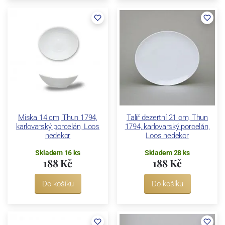
Miska 14 cm, Thun 1794,
Talíř dezertní 21 cm, Thun
karlovarský porcelán, Loos
1794, karlovarský porcelán,
nedekor
Loos nedekor
Skladem 16 ks
Skladem 28 ks
188 Kč
188 Kč
Do košíku
Do košíku