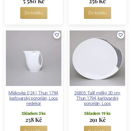
5 580 Kč
256 Kč
Do košíku
Do košíku
Mlékovka 0,24 l, Thun 1794,
26805: Talíř mělký 30 cm,
karlovarský porcelán, Loos
Thun 1794, karlovarský
nedekor
porcelán, Loos
Skladem 3 ks
Skladem 19 ks
258 Kč
291 Kč