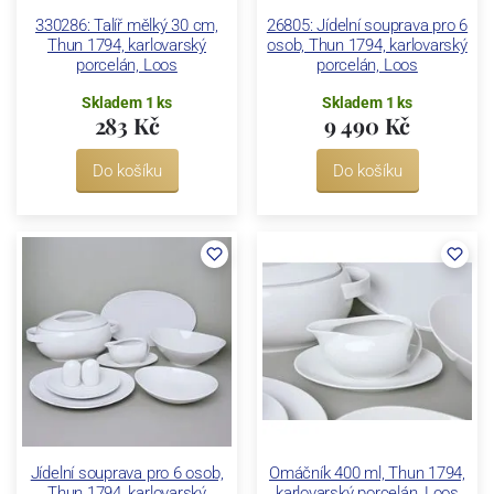
330286: Talíř mělký 30 cm,
26805: Jídelní souprava pro 6
Thun 1794, karlovarský
osob, Thun 1794, karlovarský
porcelán, Loos
porcelán, Loos
Skladem 1 ks
Skladem 1 ks
283 Kč
9 490 Kč
Do košíku
Do košíku
Jídelní souprava pro 6 osob,
Omáčník 400 ml, Thun 1794,
Thun 1794, karlovarský
karlovarský porcelán, Loos