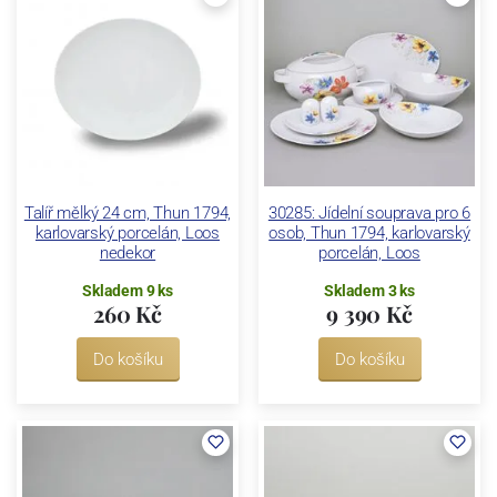
Talíř mělký 24 cm, Thun 1794,
30285: Jídelní souprava pro 6
karlovarský porcelán, Loos
osob, Thun 1794, karlovarský
nedekor
porcelán, Loos
Skladem 9 ks
Skladem 3 ks
260 Kč
9 390 Kč
Do košíku
Do košíku