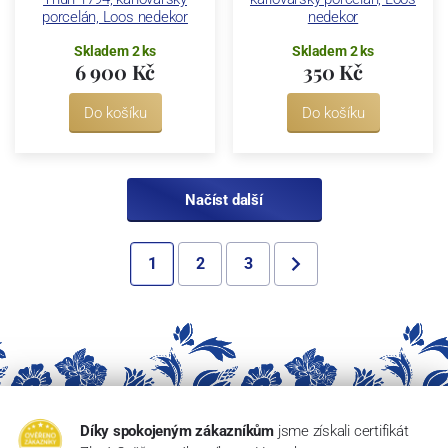
porcelán, Loos nedekor
nedekor
Skladem 2 ks
Skladem 2 ks
6 900 Kč
350 Kč
Do košíku
Do košíku
Načíst další
1
2
3
Díky spokojeným zákazníkům
jsme získali certifikát