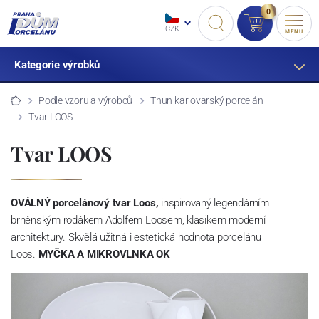
0
CZK
MENU
Kategorie výrobků
Podle vzoru a výrobců
Thun karlovarský porcelán
Tvar LOOS
Tvar LOOS
OVÁLNÝ porcelánový tvar Loos,
inspirovaný legendárním
brněnským rodákem Adolfem Loosem, klasikem moderní
architektury. Skvělá užitná i estetická hodnota porcelánu
Loos.
MYČKA A MIKROVLNKA OK