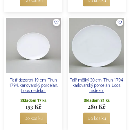
Do košíku
Do košíku
Talíř dezertní 19 cm, Thun
Talíř mělký 30 cm, Thun 1794,
1794, karlovarský porcelán,
karlovarský porcelán, Loos
Loos nedekor
nedekor
Skladem 17 ks
Skladem 31 ks
153 Kč
280 Kč
Do košíku
Do košíku